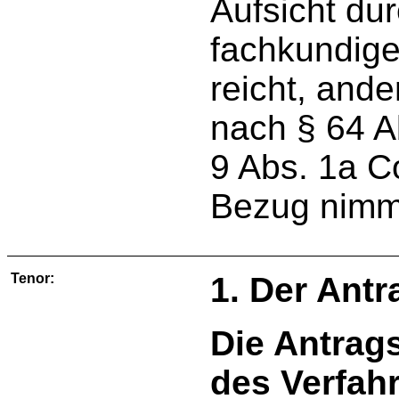
Aufsicht dur
fachkundig
reicht, ande
nach § 64 A
9 Abs. 1a 
Bezug nimmt
Tenor:
1. Der Antr
Die Antrags
des Verfah