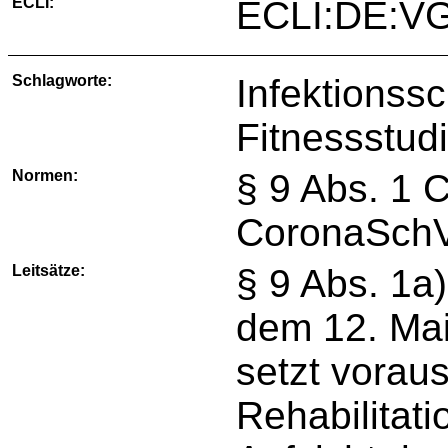
ECLI:
ECLI:DE:VG
Schlagworte:
Infektionss
Fitnessstudi
Normen:
§ 9 Abs. 1 
CoronaSchVO
Leitsätze:
§ 9 Abs. 1a
dem 12. Ma
setzt voraus
Rehabilitati