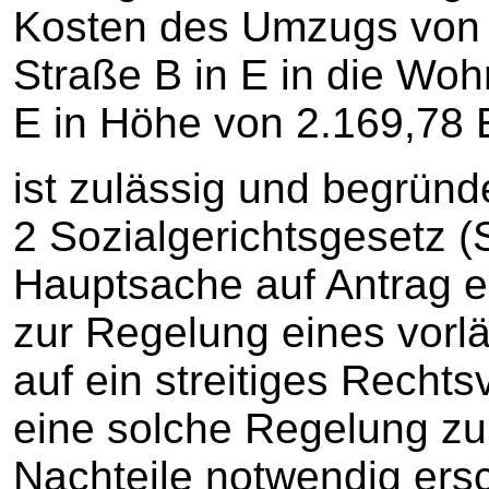
Kosten des Umzugs von 
Straße B in E in die Woh
E in Höhe von 2.169,78
ist zulässig und begründet. Gemäß § 86b Abs. 2 S. 2 Sozialgerichtsgesetz (SGG) kann das Gericht der Hauptsache auf Antrag eine einstweilige Anordnung zur Regelung eines vorläufigen Zustands in Bezug auf ein streitiges Rechtsverhältnis treffen, wenn eine solche Regelung zur Abwendung wesentlicher Nachteile notwendig erscheint (Regelungsanordnung). Der Erlass einer solchen Anordnung setzt das Bestehen eines Anordnungsanspruchs (d.h. eines materiellen Anspruchs, für den vorläufiger Rechts-schutz begehrt wird) sowie eines Anordnungsgrundes (d.h. der Unzumutbarkeit, bei Abwägung aller betroffenen Interessen die Entscheidung in der Hauptsache abzuwarten) voraus. Anordnungsanspruch und Anordnungsgrund sind glaubhaft zu machen, § 86b Abs. 2 S. 4 SGG i. V. m. §§ 920 Abs. 2, 294 Zivilprozessordnung (ZPO). Eine Tatsache ist dann glaubhaft gemacht, wenn ihr Vorliegen überwiegend wahrscheinlich ist. Die bloße Möglichkeit des Bestehens einer Tatsache reicht noch nicht aus, um die Beweisanforderungen zu erfüllen. Es genügt jedoch, dass diese Möglichkeit unter mehreren relativ am wahrscheinlichsten ist, weil nach der Gesamtwürdigung aller Umstände besonders viel für diese Möglichkeit spricht (vgl. zum Begriff der Glaubhaftmachung: BSG vom 17.04.2013 - B 9 V 1/12 R, BSG vom 08.08.2001 - B 9 V 23/01 B). Die mit einer einstweiligen Anordnung auf die Durchführung einer Maßnahme in der Regel zugleich verbundene Vorwegnahme der Entscheidung in der Hauptsache erfordert darüber hinaus erhöhte Anforderungen an die Glaubhaftmachung des Anordnungsanspruchs und des Anordnungsgrundes, da der einstweilige Rechtsschutz trotz des berechtigten Interesses des Rechtsuchenden an unaufschiebbaren gerichtlichen Entscheidungen nicht zu einer Vorverlagerung der Entscheidung in das Verfahren des vorläufigen Rechtsschutzes führen soll. Erforderlich ist mithin das Vorliegen einer gegenwärtigen und dringenden Notlage, die eine sofortige Entscheidung unumgänglich macht. Eine solche besondere Eilbedürftigkeit, die den Anordnungsgrund kennzeichnet, ist nur zu bejahen, wenn dem Antragsteller bei Versagung des einstweiligen Rechtsschutzes eine erhebliche, über Randbereiche hinausgehende Verletzung seiner Rechte droht, die durch eine der Klage stattgebende Entscheidung in der Hauptsache nicht mehr beseitigt werden kann, es sei denn, dass ausnahmsweise überwiegende, besonders gewichtige Gründe entgegenstehen (BVerfG vom 16.05.1995, 1 BvR 1087/91). Entscheidungen im einstweiligen Rechtsschutzverfahren für Anfechtungs- und (wie hier) für Vornahmesachen dürfen grundsätzlich sowohl auf eine Folgenabwägung als auch auf eine summarische Prüfung der Erfolgsaussichten in der Hauptsache gestützt werden (vgl. BVerfG vom 06.08.2014 - 1 BvR 1453/12; BVerfG vom 06.02.2013 - 1 BvR 2366/12). Die summarische Prüfung der Erfolgsaussichten kann sich insbesondere bei schwierigen Fragen auch auf Rechtsfragen beziehen (Keller in Meyer-Ladewig/Keller/Leitherer, SGG, 13. Auflage 2020, § 86 b Rn. 16c), wobei dann die Interessen- und Folgeabwägung stärkeres Gewicht gewinnt. Hierbei ist dem Gewicht der in Frage stehenden und gegebenenfalls miteinander abzuwägenden Grundrechte Rechnung zu tragen, um eine etwaige Verletzung von Grundrechten nach Möglichkeit zu verhindern (BVerfG vom 13.04.2010 - 1 BvR 216/07, BVerfGE 126, 1 (27 f.) m.w.N.). Dabei ist eine weitergehende tatsächliche und rechtliche Prüfung des im Hauptsacheverfahren geltend gemachten Anspruchs von Verfassungs wegen dann erforderlich, wenn dem Antragsteller eine erhebliche, über den Randbereich hinausgehende Verletzung seiner Grundrechte droht, die durch eine nachträgliche Entscheidung in der Hauptsache nicht mehr beseitigt werden kann. Je gewichtiger die drohende Grundrechtsverletzung und je höher ihre Eintrittswahrscheinlichkeit ist, desto intensiver hat die tatsächliche und rechtliche Durchdringung der Sache bereits im Verfahren des vorläufigen Rechtsschutzes zu erfolgen (vgl. BVerfG vom 06.02.2013 - 1 BvR 2366/12, a.a.O.). Ist einem Gericht die vollständige Aufklärung der Sach- und Rechtslage im Eilverfahren nicht möglich, so ist anhand einer Folgenabwägung zu entscheiden. In diesem Fall sind die grundrechtlichen Belange des Antragstellers umfassend in die Abwägung einzustellen. Ausgehend hiervon hat die Antragstellerin nach dem Ergebnis der Ermittlungen unter Berücksichtigung der im einstweiligen Rechtsschutzverfahren nur summarischen Prüfungsdichte, insbesondere der im gerichtlichen Verfahren vorgelegten Unterlagen und den Unterlagen, die sich aus der Verwaltungsakte des Antragsgegners ergeben, einen Anspruch auf die vorläufige Gewährung der Kosten für den beabsichtigten Umzug nach Maßgabe des Angebots der S GmbH vom XX.XX.XXXX (Bl. 85 d.A.). Denn zum einen ist das grundsätzlich in § 22 Abs. 6 SGB II eingeräumte Ermessen des Antragsgegners bei der Gewährung von Umzugskosten dem Grunde nach auf Null reduz