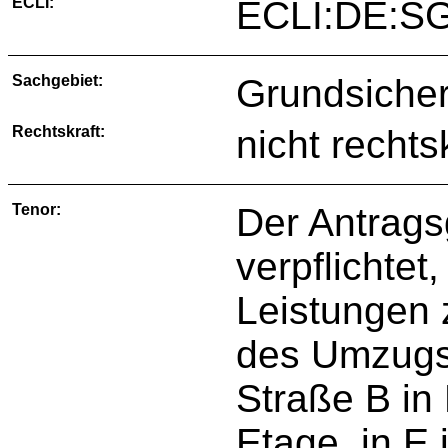
ECLI:
ECLI:DE:S
Sachgebiet:
Grundsicher
Rechtskraft:
nicht rechts
Tenor:
Der Antrags
verpflichtet,
Leistungen 
des Umzugs
Straße B in
Etage, in E