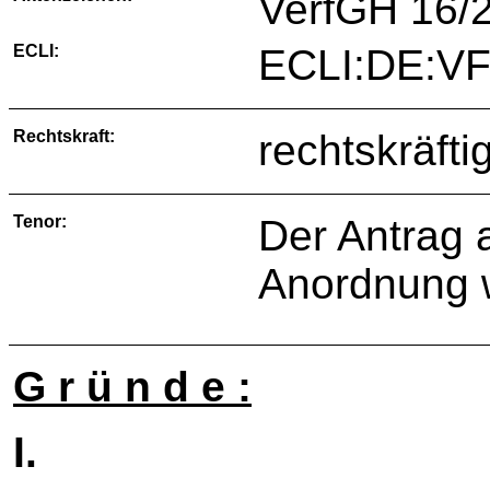
VerfGH 16/
ECLI:
ECLI:DE:V
Rechtskraft:
rechtskräfti
Tenor:
Der Antrag a
Anordnung w
G r ü n d e :
I.