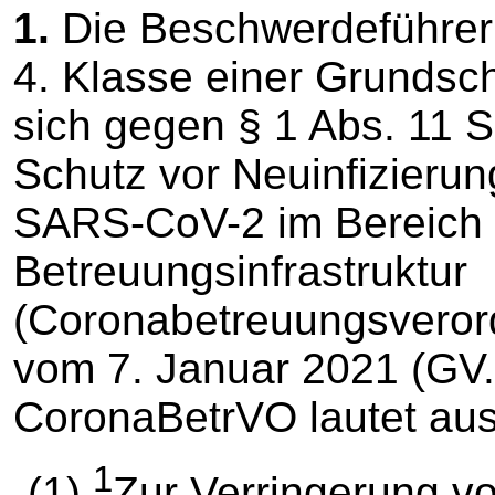
1.
Die Beschwerdeführerin
4. Klasse einer Grundsch
sich gegen § 1 Abs. 11 
Schutz vor Neuinfizieru
SARS-CoV-2 im Bereich 
Betreuungsinfrastruktur
(Coronabetreuungsvero
vom 7. Januar 2021 (GV.
CoronaBetrVO lautet au
1
„(1)
Zur Verringerung vo