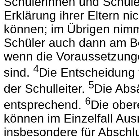
Schülerinnen und Schüle
Erklärung ihrer Eltern n
können; im Übrigen nimm
Schüler auch dann am Be
wenn die Voraussetzunge
4
sind.
Die Entscheidung tr
5
der Schulleiter.
Die Absä
6
entsprechend.
Die ober
können im Einzelfall Au
insbesondere für Abschl