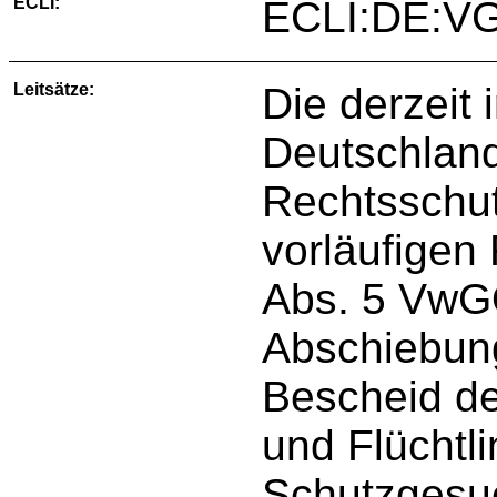
ECLI:
ECLI:DE:VG
Leitsätze:
Die derzeit
Deutschland
Rechtsschut
vorläufigen
Abs. 5 VwG
Abschiebun
Bescheid de
und Flüchtl
Schutzgesuc