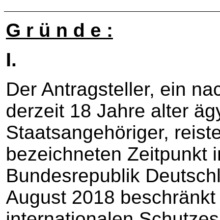
G r ü n d e :
I.
Der Antragsteller, ein 
derzeit 18 Jahre alter äg
Staatsangehöriger, reist
bezeichneten Zeitpunkt 
Bundesrepublik Deutschl
August 2018 beschränk
internationalen Schutze