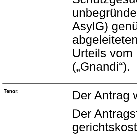
unbegründet
AsylG) genü
abgeleitet
Urteils vom
(„Gnandi“).
Tenor:
Der Antrag 
Der Antragst
gerichtskos