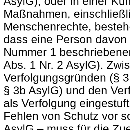
AsylG), oder in einer Ku
Maßnahmen, einschließli
Menschenrechte, bestehen
dass eine Person davon i
Nummer 1 beschriebenen 
Abs. 1 Nr. 2 AsylG). Zwi
Verfolgungsgründen (§ 3 
§ 3b AsylG) und den Ve
als Verfolgung eingestu
Fehlen von Schutz vor s
AsylG – muss für die Zu