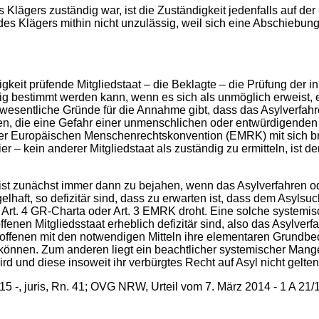
 Klägers zuständig war, ist die Zuständigkeit jedenfalls auf der
des Klägers mithin nicht unzulässig, weil sich eine Abschiebung
igkeit prüfende Mitgliedstaat – die Beklagte – die Prüfung der i
ändig bestimmt werden kann, wenn es sich als unmöglich erweist,
 es wesentliche Gründe für die Annahme gibt, dass das Asylverfa
en, die eine Gefahr einer unmenschlichen oder entwürdigenden
er Europäischen Menschenrechtskonvention (EMRK) mit sich br
er – kein anderer Mitgliedstaat als zuständig zu ermitteln, ist d
 ist zunächst immer dann zu bejahen, wenn das Asylverfahren 
lhaft, so defizitär sind, dass zu erwarten ist, dass dem Asylsu
t. 4 GR-Charta oder Art. 3 EMRK droht. Eine solche systemisch
en Mitgliedsstaat erheblich defizitär sind, also das Asylverf
etroffenen mit den notwendigen Mitteln ihre elementaren Grundb
können. Zum anderen liegt ein beachtlicher systemischer Mange
rd und diese insoweit ihr verbürgtes Recht auf Asyl nicht gel
-, juris, Rn. 41; OVG NRW, Urteil vom 7. März 2014 - 1 A 21/12