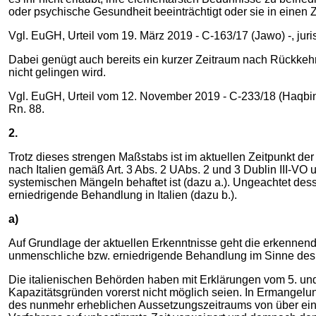
oder psychische Gesundheit beeinträchtigt oder sie in einen 
Vgl. EuGH, Urteil vom 19. März 2019 - C-163/17 (Jawo) -, juri
Dabei genügt auch bereits ein kurzer Zeitraum nach Rückkehr
nicht gelingen wird.
Vgl. EuGH, Urteil vom 12. November 2019 - C-233/18 (Haqbin) -
Rn. 88.
2.
Trotz dieses strengen Maßstabs ist im aktuellen Zeitpunkt de
nach Italien gemäß Art. 3 Abs. 2 UAbs. 2 und 3 Dublin III-VO u
systemischen Mängeln behaftet ist (dazu a.). Ungeachtet de
erniedrigende Behandlung in Italien (dazu b.).
a)
Auf Grundlage der aktuellen Erkenntnisse geht die erkennend
unmenschliche bzw. erniedrigende Behandlung im Sinne des
Die italienischen Behörden haben mit Erklärungen vom 5. und
Kapazitätsgründen vorerst nicht möglich seien. In Ermangelu
des nunmehr erheblichen Aussetzungszeitraums von über ein