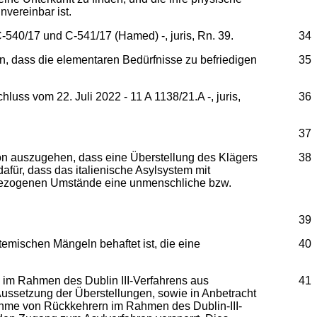
vereinbar ist.
C-540/17 und C-541/17 (Hamed) -, juris, Rn. 39.
34
n, dass die elementaren Bedürfnisse zu befriedigen
35
luss vom 22. Juli 2022 - 11 A 1138/21.A -, juris,
36
37
avon auszugehen, dass eine Überstellung des Klägers
38
dafür, dass das italienische Asylsystem mit
allbezogenen Umstände eine unmenschliche bzw.
39
emischen Mängeln behaftet ist, die eine
40
n im Rahmen des Dublin III-Verfahrens aus
41
Aussetzung der Überstellungen, sowie in Anbetracht
ahme von Rückkehrern im Rahmen des Dublin-III-