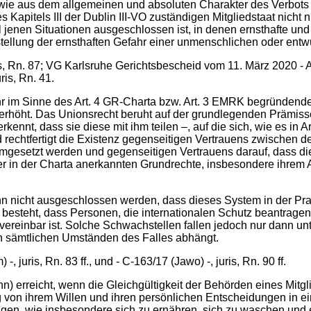
e aus dem allgemeinen und absoluten Charakter des Verbots in
s Kapitels III der Dublin III-VO zuständigen Mitgliedstaat nich
jenen Situationen ausgeschlossen ist, in denen ernsthafte un
erstellung der ernsthaften Gefahr einer unmenschlichen oder en
s, Rn. 87; VG Karlsruhe Gerichtsbescheid vom 11. März 2020 - A 
is, Rn. 41.
ahr im Sinne des Art. 4 GR-Charta bzw. Art. 3 EMRK begründen
rhöht. Das Unionsrecht beruht auf der grundlegenden Prämisse,
kennt, dass sie diese mit ihm teilen –, auf die sich, wie es in 
d rechtfertigt die Existenz gegenseitigen Vertrauens zwischen 
mgesetzt werden und gegenseitigen Vertrauens darauf, dass di
r in der Charta anerkannten Grundrechte, insbesondere ihrem A
 nicht ausgeschlossen werden, dass dieses System in der Pra
 besteht, dass Personen, die internationalen Schutz beantragen,
ereinbar ist. Solche Schwachstellen fallen jedoch nur dann un
on sämtlichen Umständen des Falles abhängt.
 juris, Rn. 83 ff., und - C-163/17 (Jawo) -, juris, Rn. 90 ff.
n) erreicht, wenn die Gleichgültigkeit der Behörden eines Mitgli
von ihrem Willen und ihren persönlichen Entscheidungen in eine
edigen, wie insbesondere sich zu ernähren, sich zu waschen und 