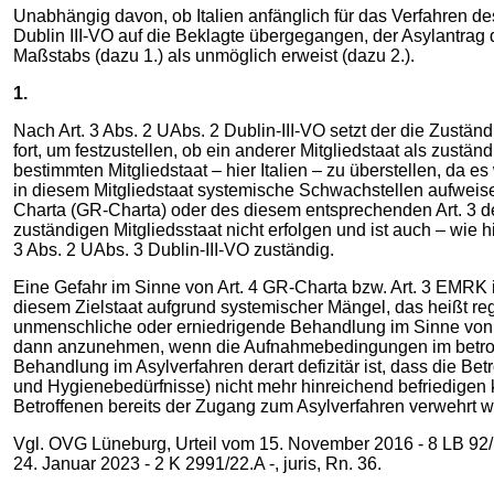
Unabhängig davon, ob Italien anfänglich für das Verfahren des
Dublin III-VO auf die Beklagte übergegangen, der Asylantrag 
Maßstabs (dazu 1.) als unmöglich erweist (dazu 2.).
1.
Nach Art. 3 Abs. 2 UAbs. 2 Dublin-III-VO setzt der die Zuständ
fort, um festzustellen, ob ein anderer Mitgliedstaat als zust
bestimmten Mitgliedstaat – hier Italien – zu überstellen, da
in diesem Mitgliedstaat systemische Schwachstellen aufweis
Charta (GR-Charta) oder des diesem entsprechenden Art. 3 d
zuständigen Mitgliedsstaat nicht erfolgen und ist auch – wie hi
3 Abs. 2 UAbs. 3 Dublin-III-VO zuständig.
Eine Gefahr im Sinne von Art. 4 GR-Charta bzw. Art. 3 EMRK
diesem Zielstaat aufgrund systemischer Mängel, das heißt rege
unmenschliche oder erniedrigende Behandlung im Sinne von Ar
dann anzunehmen, wenn die Aufnahmebedingungen im betroffen
Behandlung im Asylverfahren derart defizitär ist, dass die B
und Hygienebedürfnisse) nicht mehr hinreichend befriedigen 
Betroffenen bereits der Zugang zum Asylverfahren verwehrt wi
Vgl. OVG Lüneburg, Urteil vom 15. November 2016 - 8 LB 92/15 
24. Januar 2023 - 2 K 2991/22.A -, juris, Rn. 36.