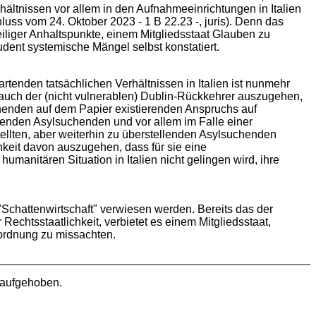
ältnissen vor allem in den Aufnahmeeinrichtungen in Italien
hluss vom 24. Oktober 2023 - 1 B 22.23 -, juris). Denn das
eiliger Anhaltspunkte, einem Mitgliedsstaat Glauben zu
dent systemische Mängel selbst konstatiert.
tenden tatsächlichen Verhältnissen in Italien ist nunmehr
auch der (nicht vulnerablen) Dublin-Rückkehrer auszugehen,
suchenden auf dem Papier existierenden Anspruchs auf
genden Asylsuchenden und vor allem im Falle einer
tellten, aber weiterhin zu überstellenden Asylsuchenden
hkeit davon auszugehen, dass für sie eine
anitären Situation in Italien nicht gelingen wird, ihre
"Schattenwirtschaft" verwiesen werden. Bereits das der
echtsstaatlichkeit, verbietet es einem Mitgliedsstaat,
echtsordnung zu missachten.
 aufgehoben.