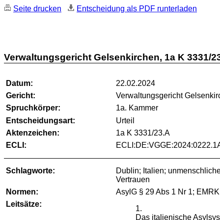
Seite drucken
Entscheidung als PDF runterladen
Verwaltungsgericht Gelsenkirchen, 1a K 3331/2
Datum:
22.02.2024
Gericht:
Verwaltungsgericht Gelsenki
Spruchkörper:
1a. Kammer
Entscheidungsart:
Urteil
Aktenzeichen:
1a K 3331/23.A
ECLI:
ECLI:DE:VGGE:2024:0222.1
Schlagworte:
Dublin; Italien; unmenschlic
Vertrauen
Normen:
AsylG § 29 Abs 1 Nr 1; EMRK Ar
Leitsätze:
1.
Das italienische Asylsy