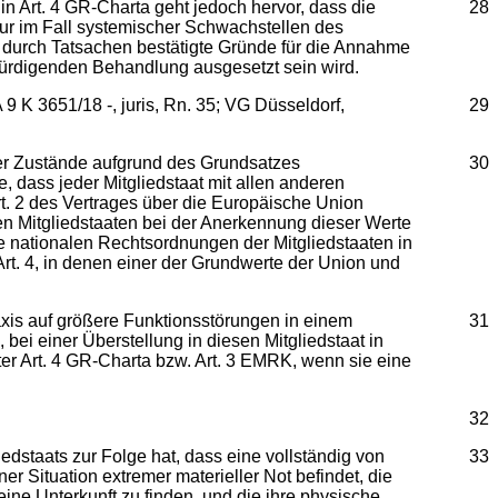
 Art. 4 GR-Charta geht jedoch hervor, dass die
28
t nur im Fall systemischer Schwachstellen des
d durch Tatsachen bestätigte Gründe für die Annahme
twürdigenden Behandlung ausgesetzt sein wird.
9 K 3651/18 -, juris, Rn. 35; VG Düsseldorf,
29
der Zustände aufgrund des Grundsatzes
30
 dass jeder Mitgliedstaat mit allen anderen
Art. 2 des Vertrages über die Europäische Union
den Mitgliedstaaten bei der Anerkennung dieser Werte
e nationalen Rechtsordnungen der Mitgliedstaaten in
rt. 4, in denen einer der Grundwerte der Union und
xis auf größere Funktionsstörungen in einem
31
 bei einer Überstellung in diesen Mitgliedstaat in
ter Art. 4 GR-Charta bzw. Art. 3 EMRK, wenn sie eine
32
edstaats zur Folge hat, dass eine vollständig von
33
r Situation extremer materieller Not befindet, die
eine Unterkunft zu finden, und die ihre physische