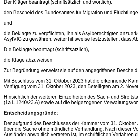
Der Kläger beantragt (schriftsätzlich und wörtlich),
den Bescheid des Bundesamtes für Migration und Flüchtling
und
die Beklagte zu verpflichten, ihn als Asylberechtigten anzue
AsylVfG zu gewähren, weiter hilfsweise festzustellen, dass A
Die Beklagte beantragt (schriftsätzlich),
die Klage abzuweisen.
Zur Begründung verweist sie auf den angegriffenen Bescheid
Mit Beschluss vom 31. Oktober 2023 hat die erkennende Kammer
Verfügung vom 31. Oktober 2023, den Beteiligten am 2. Novemb
Hinsichtlich der weiteren Einzelheiten des Sach- und Streits
(1a L 1240/23.A) sowie auf die beigezogenen Verwaltungs
Entscheidungsgründe:
Der aufgrund des Beschlusses der Kammer vom 31. Oktober 2
über die Sache ohne mündliche Verhandlung. Nach dieser Vors
Ausländer anwaltlich vertreten ist, im schriftlichen Verfahren