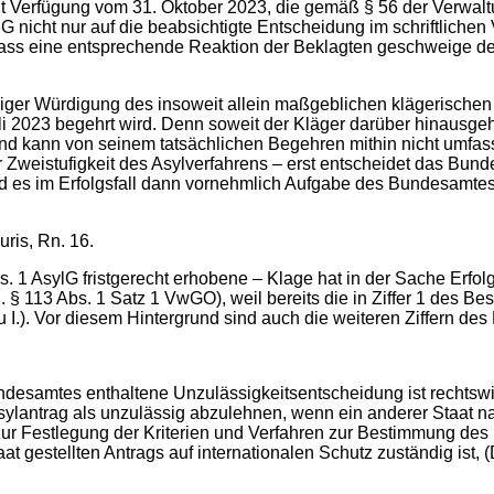
 mit Verfügung vom 31. Oktober 2023, die gemäß § 56 der Verwa
ylG nicht nur auf die beabsichtigte Entscheidung im schriftlich
ass eine entsprechende Reaktion der Beklagten geschweige den
ändiger Würdigung des insoweit allein maßgeblichen klägerische
2023 begehrt wird. Denn soweit der Kläger darüber hinausgehen
und kann von seinem tatsächlichen Begehren mithin nicht umfasst
eistufigkeit des Asylverfahrens – erst entscheidet das Bunde
s im Erfolgsfall dann vornehmlich Aufgabe des Bundesamtes is
uris, Rn. 16.
. 1 AsylG fristgerecht erhobene – Klage hat in der Sache Erfo
vgl. § 113 Abs. 1 Satz 1 VwGO), weil bereits die in Ziffer 1 de
 I.). Vor diesem Hintergrund sind auch die weiteren Ziffern des
ndesamtes enthaltene Unzulässigkeitsentscheidung ist rechtswi
in Asylantrag als unzulässig abzulehnen, wenn ein anderer Staa
 Festlegung der Kriterien und Verfahren zur Bestimmung des Mi
t gestellten Antrags auf internationalen Schutz zuständig ist, (