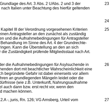
 Grundlage des Art. 3 Abs. 2 UAbs. 2 und 3 der
23
 nach Italien unter Beachtung des hierfür geltenden
24
n Kapitel III der Verordnung vorgesehenen Kriterien
25
 einen Antragsteller an den zunächst als zuständig
hren und die Aufnahmebedingungen für Antragsteller
 Behandlung im Sinne des Art. 4 der Grundrechte-
ingen. Kann die Überstellung an den an sich
er die Zuständigkeit prüfende Mitgliedsstaat nach Art.
oder die Aufnahmebedingungen für Asylsuchende in
26
chenden dort mit beachtlicher Wahrscheinlichkeit eine
 begründete Gefahr ist dabei einerseits vor allem
ahren an grundlegenden Mängeln leidet oder die
edürfnisse (wie z.B. Unterkunft, Nahrungsaufnahme
l auch dann bzw. erst recht vor, wenn den
tend machen können.
.A -, juris, Rn. 126; VG Arnsberg, Urteil vom
27