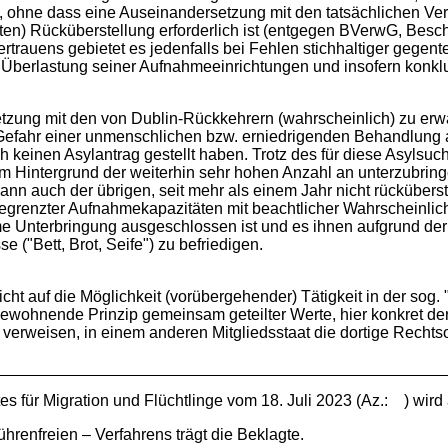
 ohne dass eine Auseinandersetzung mit den tatsächlichen Verh
llten) Rücküberstellung erforderlich ist (entgegen BVerwG, Besc
rtrauens gebietet es jedenfalls bei Fehlen stichhaltiger gegent
Überlastung seiner Aufnahmeeinrichtungen und insofern konklu
zung mit den von Dublin-Rückkehrern (wahrscheinlich) zu erwar
 Gefahr einer unmenschlichen bzw. erniedrigenden Behandlung 
och keinen Asylantrag gestellt haben. Trotz des für diese Asyl
em Hintergrund der weiterhin sehr hohen Anzahl an unterzubrin
dann auch der übrigen, seit mehr als einem Jahr nicht rückübers
begrenzter Aufnahmekapazitäten mit beachtlicher Wahrscheinlic
Unterbringung ausgeschlossen ist und es ihnen aufgrund der hum
e ("Bett, Brot, Seife") zu befriedigen.
ht auf die Möglichkeit (vorübergehender) Tätigkeit in der sog. 
wohnende Prinzip gemeinsam geteilter Werte, hier konkret der R
 verweisen, in einem anderen Mitgliedsstaat die dortige R
 für Migration und Flüchtlinge vom 18. Juli 2023 (Az.: ) wird
hrenfreien – Verfahrens trägt die Beklagte.