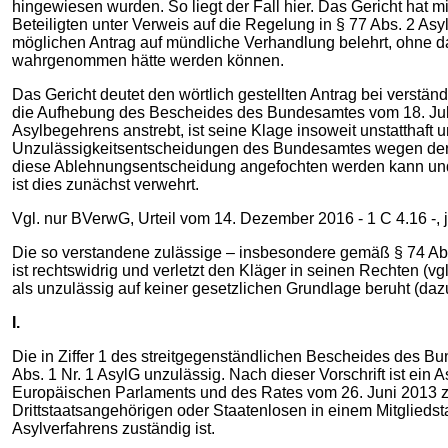
hingewiesen wurden. So liegt der Fall hier. Das Gericht hat
Beteiligten unter Verweis auf die Regelung in § 77 Abs. 2 As
möglichen Antrag auf mündliche Verhandlung belehrt, ohne d
wahrgenommen hätte werden können.
Das Gericht deutet den wörtlich gestellten Antrag bei verst
die Aufhebung des Bescheides des Bundesamtes vom 18. Juli 
Asylbegehrens anstrebt, ist seine Klage insoweit unstatthaft 
Unzulässigkeitsentscheidungen des Bundesamtes wegen der Zw
diese Ablehnungsentscheidung angefochten werden kann und e
ist dies zunächst verwehrt.
Vgl. nur BVerwG, Urteil vom 14. Dezember 2016 - 1 C 4.16 -, j
Die so verstandene zulässige – insbesondere gemäß § 74 Abs
ist rechtswidrig und verletzt den Kläger in seinen Rechten (
als unzulässig auf keiner gesetzlichen Grundlage beruht (dazu
I.
Die in Ziffer 1 des streitgegenständlichen Bescheides des Bu
Abs. 1 Nr. 1 AsylG unzulässig. Nach dieser Vorschrift ist e
Europäischen Parlaments und des Rates vom 26. Juni 2013 zur
Drittstaatsangehörigen oder Staatenlosen in einem Mitgliedstaa
Asylverfahrens zuständig ist.