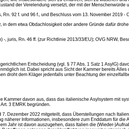
Zustand der Verelendung versetzt, der mit der Menschenwürde un
s, Rn. 92 f. und 96 f., und Beschluss vom 13. November 2019 - 
, in dem etwa Obdachlosigkeit oder andere Gründe dafür drohe
, juris, Rn. 46 ff. (zur Richtlinie 2013/33/EU); OVG NRW, Besch
r gerichtlichen Entscheidung (vgl. § 77 Abs. 1 Satz 1 AsylG) d
nmöglich ist. Dabei spricht aus Sicht der Kammer bereits Alles 
ssen droht dem Kläger jedenfalls unter Beachtung der einzelf
e Kammer davon aus, dass das italienische Asylsystem mit syst
 Art. 3 EMRK begründen.
 7. Dezember 2022 mitgeteilt, dass Überstellungen nach Italie
ng näherer Informationen, insbesondere zum Enddatum für die 
em Jahr ist davon auszugehen, dass Italien die (Wieder-)Aufn