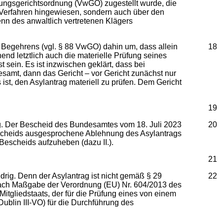
ltungsgerichtsordnung (VwGO) zugestellt wurde, die
en Verfahren hingewiesen, sondern auch über den
n des anwaltlich vertretenen Klägers
n Begehrens (vgl. § 88 VwGO) dahin um, dass allein
18
d letztlich auch die materielle Prüfung seines
 sein. Es ist inzwischen geklärt, dass bei
samt, dann das Gericht – vor Gericht zunächst nur
t, den Asylantrag materiell zu prüfen. Dem Gericht
19
lg. Der Bescheid des Bundesamtes vom 18. Juli 2023
20
s Bescheids ausgesprochene Ablehnung des Asylantrags
 Bescheids aufzuheben (dazu II.).
21
drig. Denn der Asylantrag ist nicht gemäß § 29
22
t nach Maßgabe der Verordnung (EU) Nr. 604/2013 des
tgliedstaats, der für die Prüfung eines von einem
Dublin III-VO) für die Durchführung des