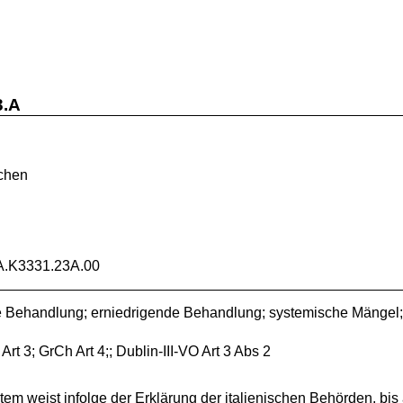
3.A
rchen
A.K3331.23A.00
he Behandlung; erniedrigende Behandlung; systemische Mängel; 
t 3; GrCh Art 4;; Dublin-III-VO Art 3 Abs 2
stem weist infolge der Erklärung der italienischen Behörden, b