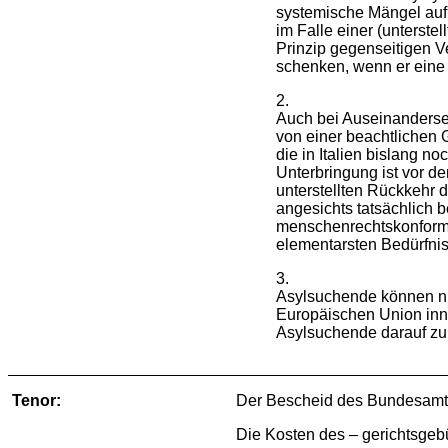
systemische Mängel auf,
im Falle einer (unterste
Prinzip gegenseitigen Ve
schenken, wenn er eine 
2.
Auch bei Auseinanderset
von einer beachtlichen
die in Italien bislang n
Unterbringung ist vor d
unterstellten Rückkehr 
angesichts tatsächlich 
menschenrechtskonforme 
elementarsten Bedürfniss
3.
Asylsuchende können nic
Europäischen Union inne
Asylsuchende darauf zu
Tenor:
Der Bescheid des Bundesamtes
Die Kosten des – gerichtsgebü