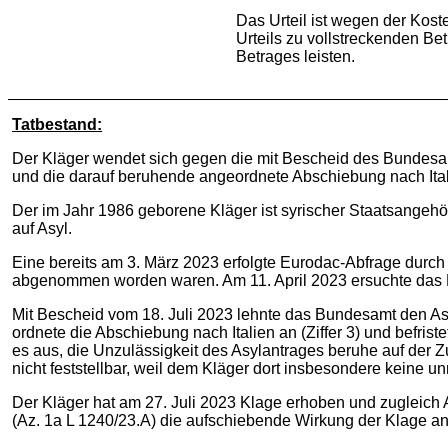
Das Urteil ist wegen der Kost
Urteils zu vollstreckenden Be
Betrages leisten.
Tatbestand:
Der Kläger wendet sich gegen die mit Bescheid des Bundesam
und die darauf beruhende angeordnete Abschiebung nach Ital
Der im Jahr 1986 geborene Kläger ist syrischer Staatsangehör
auf Asyl.
Eine bereits am 3. März 2023 erfolgte Eurodac-Abfrage durc
abgenommen worden waren. Am 11. April 2023 ersuchte das B
Mit Bescheid vom 18. Juli 2023 lehnte das Bundesamt den Asyla
ordnete die Abschiebung nach Italien an (Ziffer 3) und befris
es aus, die Unzulässigkeit des Asylantrages beruhe auf der Zu
nicht feststellbar, weil dem Kläger dort insbesondere keine
Der Kläger hat am 27. Juli 2023 Klage erhoben und zugleich 
(Az. 1a L 1240/23.A) die aufschiebende Wirkung der Klage an