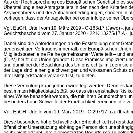
Aus der Rechtsprechung des Europäischen Gerichtshofes sowi
Überstellung eines Antragstellers in den nach den Kriterien de
Asylverfahrens und der Aufnahmebedingungen, sondern in all 
vorliegen, dass der Antragsteller bei oder infolge seiner Üb
Vgl. EuGH, Urteil vom 19. März 2019 - C-163/17 (Jawo) -, juri
Gerichtsbescheid vom 27. Januar 2020 - 22 K 13275/17.A -, jur
Dabei sind die Anforderungen an die Feststellung einer Gef
gegenseitigen Vertrauens innerhalb der Europäischen Union e
Mitgliedstaaten eine Reihe gemeinsamer Werte teilt – und aner
(EUV) heißt, die Union gründet. Diese Prämisse impliziert un
und damit bei der Beachtung des Unionsrechts, mit dem sie u
der Lage sind, einen gleichwertigen und wirksamen Schutz de
ihrer Mitgliedstaaten verankert ist, zu bieten.
Diese Vermutung kann jedoch widerlegt werden. Denn es kann
bestimmten Mitgliedstaat stößt, so dass ein ernsthaftes Risiko
einer Weise behandelt werden, die mit ihren Grundrechten unv
besonders hohe Schwelle der Erheblichkeit erreichen, die v
Vgl. EuGH, Urteile vom 19. März 2019 - C-297/17 u.a. (Ibrahim) -,
Diese besonders hohe Schwelle der Erheblichkeit ist (erst dan
öffentlicher Unterstützung abhängige Person sich unabhängig 
es ihr nicht erlaubt, ihre elementarsten Bedürfnisse zu befri