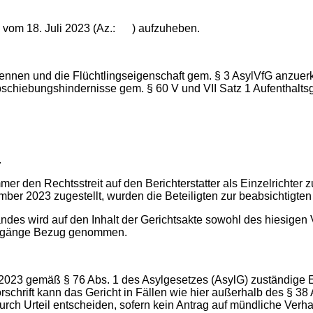
e vom 18. Juli 2023 (Az.: ) aufzuheben.
rkennen und die Flüchtlingseigenschaft gem. § 3 AsylVfG anzuer
bschiebungshindernisse gem. § 60 V und VII Satz 1 Aufenthaltsg
.
 den Rechtsstreit auf den Berichterstatter als Einzelrichter zu
er 2023 zugestellt, wurden die Beteiligten zur beabsichtigten 
tandes wird auf den Inhalt der Gerichtsakte sowohl des hiesigen
vorgänge Bezug genommen.
023 gemäß § 76 Abs. 1 des Asylgesetzes (AsylG) zuständige Ei
chrift kann das Gericht in Fällen wie hier außerhalb des § 38
 durch Urteil entscheiden, sofern kein Antrag auf mündliche Verha