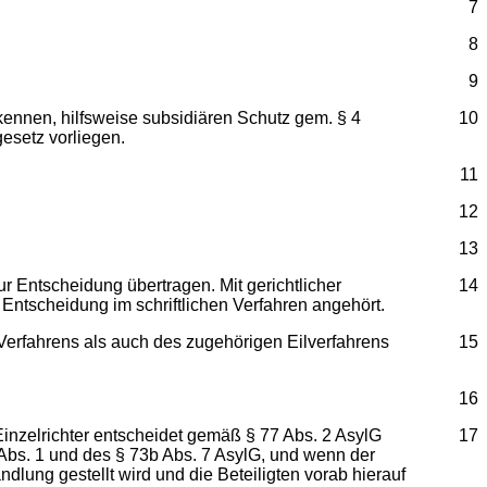
7
8
9
kennen, hilfsweise subsidiären Schutz gem. § 4
10
esetz vorliegen.
11
12
13
r Entscheidung übertragen. Mit gerichtlicher
14
Entscheidung im schriftlichen Verfahren angehört.
 Verfahrens als auch des zugehörigen Eilverfahrens
15
16
nzelrichter entscheidet gemäß § 77 Abs. 2 AsylG
17
 Abs. 1 und des § 73b Abs. 7 AsylG, und wenn der
ndlung gestellt wird und die Beteiligten vorab hierauf