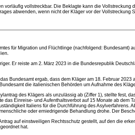
en vorläufig vollstreckbar. Die Beklagte kann die Vollstreckung
trages abwenden, wenn nicht der Kläger vor der Vollstreckung 
tes für Migration und Flüchtlinge (nachfolgend: Bundesamt) a
ien.
iger. Er reiste am 2. März 2023 in die Bundesrepublik Deutschl
h das Bundesamt ergab, dass dem Kläger am 18. Februar 2023 a
undesamt die italienischen Behörden um Aufnahme des Klägers
ntrag des Klägers als unzulässig ab (Ziffer 1), stellte fest, da
tete das Einreise- und Aufenthaltsverbot auf 15 Monate ab dem T
ständigkeit Italiens für die Durchführung des Asylverfahrens. A
 unmenschliche oder erniedrigende Behandlung drohe. Der Besch
Antrag auf einstweiligen Rechtsschutz gestellt, auf den die 
geordnet hat.