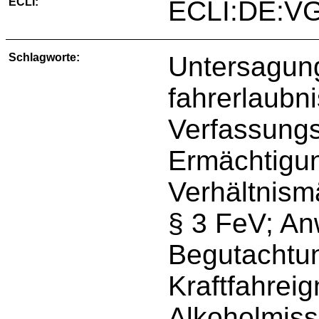
ECLI:
ECLI:DE:VG
Schlagworte:
Untersagun
fahrerlaubn
Verfassungs
Ermächtigu
Verhältnism
§ 3 FeV; An
Begutachtung
Kraftfahrei
Alkoholmis