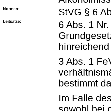
Normen:
StVG § 6 Ab
Leitsätze:
6 Abs. 1 Nr. 
Grundgesetz
hinreichend
3 Abs. 1 FeV
verhältnism
bestimmt da
Im Falle de
sowohl bei 