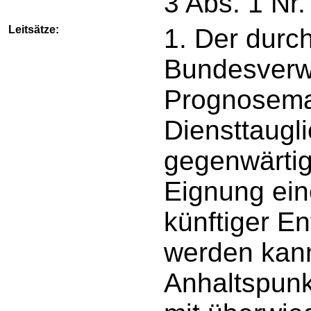
3 Abs. 1 Nr.
Leitsätze:
1. Der durc
Bundesverwa
Prognosemaß
Diensttaugl
gegenwärtig
Eignung ei
künftiger E
werden kann
Anhaltspunk