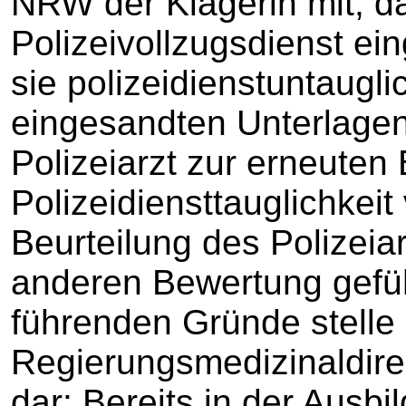
NRW der Klägerin mit, da
Polizeivollzugsdienst ei
sie polizeidienstuntauglic
eingesandten Unterlage
Polizeiarzt zur erneuten 
Polizeidiensttauglichkeit
Beurteilung des Polizeia
anderen Bewertung gefüh
führenden Gründe stelle 
Regierungsmedizinaldire
dar: Bereits in der Ausbi