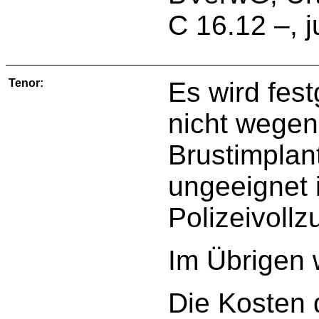
C 16.12 –, ju
Tenor:
Es wird fest
nicht wegen 
Brustimplan
ungeeignet i
Polizeivollz
Im Übrigen 
Die Kosten 