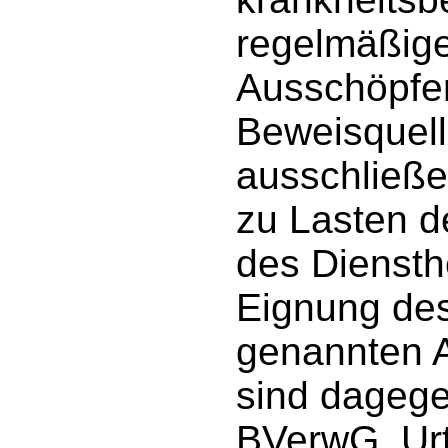
regelmäßige
Ausschöpfe
Beweisquell
ausschließen
zu Lasten d
des Diensth
Eignung des
genannten A
sind dagege
BVerwG, Urt