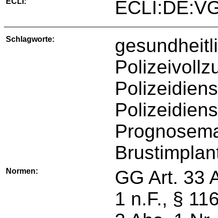
ECLI:
ECLI:DE:VG
Schlagworte:
gesundheitl
Polizeivollz
Polizeidiens
Polizeidiens
Prognosem
Brustimplan
Normen:
GG Art. 33 
1 n.F., § 1