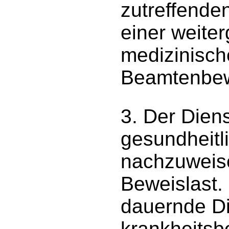
zutreffend
einer weite
medizinisc
Beamtenbew
3. Der Dien
gesundheitl
nachzuweise
Beweislast.
dauernde Di
krankheitsb