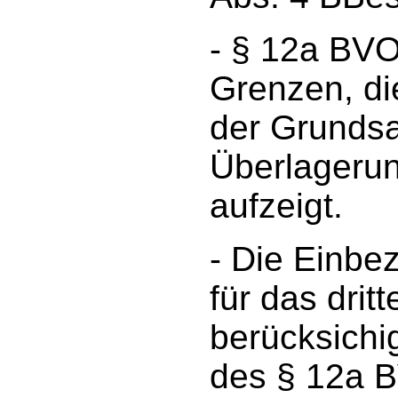
- § 12a BVO
Grenzen, di
der Grundsa
Überlageru
aufzeigt.
- Die Einb
für das drit
berücksichi
des § 12a B