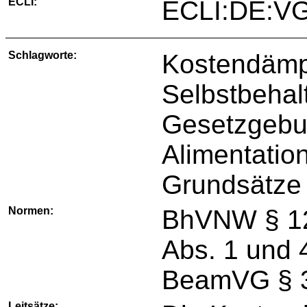
ECLI:
ECLI:DE:VG
Schlagworte:
Kostendämp
Selbstbehal
Gesetzgebu
Alimentatio
Grundsätze
Normen:
BhVNW § 12a
Abs. 1 und 
BeamVG § 3
Leitsätze: