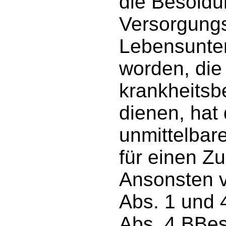
die Besoldu
Versorgungs
Lebensunter
worden, die 
krankheits
dienen, hat
unmittelba
für einen Zug
Ansonsten v
Abs. 1 und 
Abs. 4 BBe