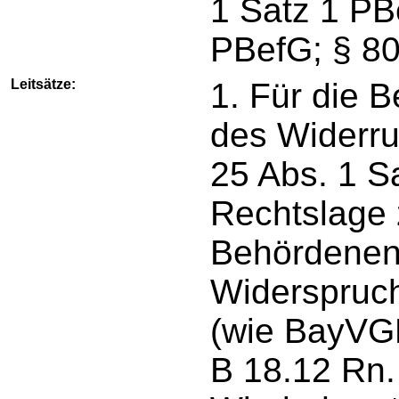
1 Satz 1 PB
PBefG; § 80
Leitsätze:
1. Für die 
des Widerru
25 Abs. 1 S
Rechtslage 
Behördenent
Widerspruc
(wie BayVGH
B 18.12 Rn.