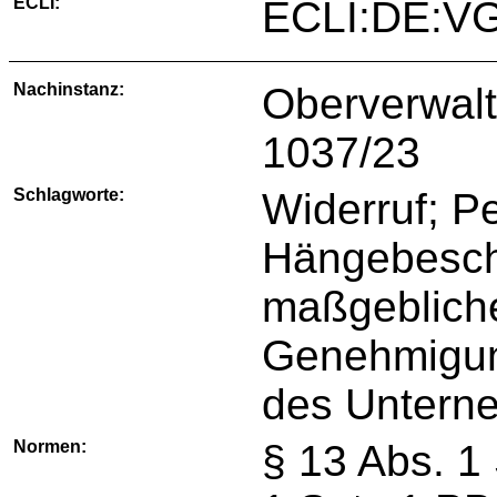
ECLI:
ECLI:DE:VG
Nachinstanz:
Oberverwal
1037/23
Schlagworte:
Widerruf; P
Hängebesch
maßgebliche
Genehmigung
des Untern
Normen:
§ 13 Abs. 1