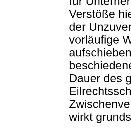
für Untern
Verstöße hi
der Unzuver
vorläufige 
aufschieben
beschiedene
Dauer des g
Eilrechtssc
Zwischenve
wirkt grunds