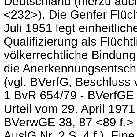
Deutschland (hierzu auc
<232>). Die Genfer Flüc
Juli 1951 legt einheitliche
Qualifizierung als Flüchtl
völkerrechtliche Bindung
die Anerkennungsentsch
(vgl. BVerfG, Beschluss
1 BvR 654/79 - BVerfGE
Urteil vom 29. April 197
BVerwGE 38, 87 <89 f.> 
AuslG Nr. 2 S. 4 f.). Ei