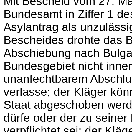
Mit Bescheid vom 27. Mä
Bundesamt in Ziffer 1 d
Asylantrag als unzulässig
Bescheides drohte das 
Abschiebung nach Bulgari
Bundesgebiet nicht inne
unanfechtbarem Abschlu
verlasse; der Kläger kö
Staat abgeschoben werde
dürfe oder der zu seine
verpflichtet sei; der Klä