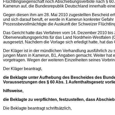
Flüchtlingseigenschaft noch Abschiebungsverbote nach § 60 A
Kamerun auf, die Bundesrepublik Deutschland innerhalb eine
Gegen diesen ihm am 28. Mai 2010 zugestellten Bescheid erho
und sich darauf beruft, er werde in Kamerun konkreter Gefah
Prozessbevollmächtigte die Auskunft der Schweizer Flüchtlin
Das Gericht hatte das Verfahren vom 14. Dezember 2010 bis
Oberverwaltungsgerichts für das Land Nordrhein-Westfalen
ausgesetzt. Nachdem die Vorlage sich erledigt hatte, hat da
Der Kläger ist in der mündlichen Verhandlung ausführlich zu
jungen Mann in Kamerun, B1, Angaben gemacht. Weiter hat er 
vorgetragen. Wegen der weiteren Einzelheiten seines Vorbring
Der Kläger beantragt,
die Beklagte unter Aufhebung des Bescheides des Bundeam
Voraussetzungen des § 60 Abs. 1 Aufenthaltsgesetz vorli
hilfsweise,
die Beklagte zu verpflichten, festzustellen, dass Abschi
Die Beklagte beantragt schriftsätzlich,