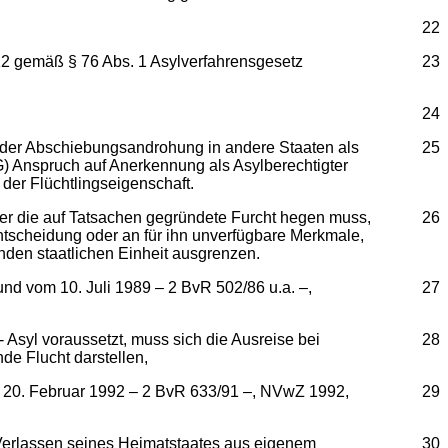
22
012 gemäß § 76 Abs. 1 Asylverfahrensgesetz
23
24
 der Abschiebungsandrohung in andere Staaten als
25
G) Anspruch auf Anerkennung als Asylberechtigter
der Flüchtlingseigenschaft.
er die auf Tatsachen gegründete Furcht hegen muss,
26
ntscheidung oder an für ihn unverfügbare Merkmale,
enden staatlichen Einheit ausgrenzen.
und vom 10. Juli 1989 – 2 BvR 502/86 u.a. –,
27
syl voraussetzt, muss sich die Ausreise bei
28
de Flucht darstellen,
m 20. Februar 1992 – 2 BvR 633/91 –, NVwZ 1992,
29
erlassen seines Heimatstaates aus eigenem
30