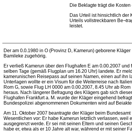
Die Beklagte trägt die Kosten
Das Urteil ist hinsichtlich de
Urteils vollstreckbaren Be¬tr
leistet.
Der am 0.0.1980 in O (Provinz D, Kamerun) geborene Kläger 
Bamileke zugehörig.
Er verließ Kamerun über den Flughafen E am 0.00.2007 und flo
selben Tage (gemäß Flugplan um 16.20 Uhr) landete. Er meldet
kamerunischen Reisepass auf seinen Namen, einen auf ihn l
Unterlagen wollte er ein Visum für die Weiterreise nach Itali
Rom G, sowie Flug LH 0000 am 0.00.2007, 8.45 Uhr ab Rom G 
heraus. Nach längerer Befragung des Klägers gab sich dies
Flughafen Frankfurt a. M. wurde der Kläger eingehend befrag
Bundespolizei abgenommenen Dokumenten wird auf Beiakte 3,
Am 11. Oktober 2007 beantragte der Kläger beim Bundesamt f
Wesentlichen vor: Er habe Kamerun letztlich verlassen, weil 
ausgegrenzt werde. Er sei mit seinen Eltern und seinen Ges
habe er, etwa als er 10 Jahre alt war, während er mit seine