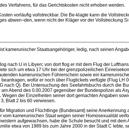
 des Verfahrens, für das Gerichtskosten nicht erhoben werden.
r Kosten vorläufig vollstreckbar. Die Be-klagte kann die Vollstr
ages abwen¬den, wenn nicht der Kläger vor der Vollstreckung Si
ist kamerunischer Staatsangehöriger, ledig, nach seinen Angab
g nach U in Libyen; von dort flog er mit dem Flug der Lufthans
e sich um etwa 17 Uhr bei der grenzpolizeilichen Einreisekont
autenden kamerunischen Führerschein sowie ein kamerunisches
en beantragen, wofür er noch über Flugtickets verfügte (Flug LH
nach Q). Bei Untersuchung des Seefahrtsbuchs durch die Bunde
er am Abend des 0.00.2007 gegenüber der Bundespolizei als As
t. Wegen der Einzelheiten seiner dort gemachten Angaben sowi
 Blatt 2 bis 60 verwiesen.
ür Migration und Flüchtlinge (Bundesamt) seine Anerkennung al
er vom kamerunischen Staat wegen seiner Homosexualität verfol
chwistern aufgewachsen, habe die Schule besucht und mit dem 
r Familie etwa von 1989 bis zum Jahre 2000 in der Stadt C lebt