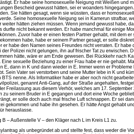
lästigt. Er habe seine homosexuelle Neigung mit Weißen und mi
gungen Bescheid gewusst hätten, sei er woanders hingegangen
en. Sie hätten gesagt, wenn sie wüssten, dass er homosexuell s
rde. Seine homosexuelle Neigung sei in Kamerun strafbar, weil
mer weiter hätten ziehen müssen. Wenn jemand gewusst habe, 
 durfte nicht bekannt werden. Er habe manchmal für einige Mo
nnen. Zuvor habe er einen festen Partner gehabt, mit dem er si
bekommen habe, habe er seinem Partner gesagt, er solle diskret
r er habe den Namen seines Freundes nicht verraten. Er habe d
er Polizei nicht gelungen, ihn auf frischer Tat zu erwischen. 
en hätte, wäre er am Ende gewesen. Bei Rückkehr nach Kamer
ei. Eine sexuelle Beziehung zu einer Frau habe er nie gehabt. 
ann in E, dann in K und dann wieder in E. Immer wenn er Proble
lebt. Sein Vater sei verstorben und seine Mutter lebe in K und 
h BTS nenne. Als Informatiker habe er aber noch nicht gearbeit
vilpolizei, genannt Anti-Gang, auf der Straße angehalten, festg
der Freilassung aus diesem Verhör, welches am 17. September 
nn zu seinem Bruder in E gegangen und dort eine Woche geblieb
ängt, er solle doch auch mal frische Luft schnappen. Er sei d
izei gekommen und habe ihn gesehen. Er hätte Angst gehabt und
ür herauslasse.
 B – Außenstelle V – den Kläger nach L im Kreis L1 zu.
lantrag als unbegründet ab und stellte fest, dass weder die 