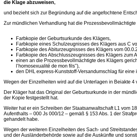
die Klage abzuweisen,
und bezieht sich zur Begründung auf die angefochtene Entsc
Zur mündlichen Verhandlung hat die Prozessbevollmächtigte d
Farbkopie der Geburtsurkunde des Klägers,
Farbkopie eines Schulzeugnisses des Klägers aus C v
Farbkopie des Abiturzeugnisses des Klägers vom 00.0.
Farbkopie des Abschlusszeugnisses des Klägers zum 
einen an die Prozessbevollmächtigte des Klägers gericht
l’homosexualité de mon fils"),
den DHL express-Kunststoff-Versandumschlag für eine i
Wegen der Einzelheiten wird auf die Unterlagen in Beiakte 4
Der Kläger hat das Original der Geburtsurkunde in der münd
der Kopie festgestellt hat.
Weiter hat er ein Schreiben der Staatsanwaltschaft L1 vom 1
Aufenthalts – 000 Js 000/12 – gemäß § 153 Abs. 1 der Strafpr
gehandelt habe.
Wegen der weiteren Einzelheiten des Sach- und Streitstand
und der Ausländerbehörde sowie auf die Auskünfte und son