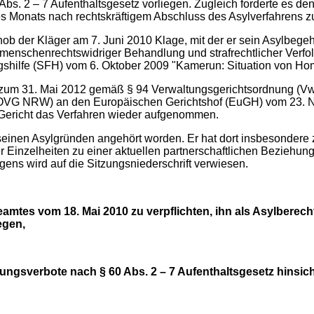
bs. 2 – 7 Aufenthaltsgesetz vorliegen. Zugleich forderte es d
s Monats nach rechtskräftigem Abschluss des Asylverfahrens z
b der Kläger am 7. Juni 2010 Klage, mit der er sein Asylbegeh
r menschenrechtswidriger Behandlung und strafrechtlicher Verfo
gshilfe (SFH) vom 6. Oktober 2009 "Kamerun: Situation von Ho
 zum 31. Mai 2012 gemäß § 94 Verwaltungsgerichtsordnung (Vw
 (OVG NRW) an den Europäischen Gerichtshof (EuGH) vom 23. 
s Gericht das Verfahren wieder aufgenommen.
 seinen Asylgründen angehört worden. Er hat dort insbesondere
Einzelheiten zu einer aktuellen partnerschaftlichen Beziehung
ens wird auf die Sitzungsniederschrift verwiesen.
tes vom 18. Mai 2010 zu verpflichten, ihn als Asylberecht
egen,
ebungsverbote nach § 60 Abs. 2 – 7 Aufenthaltsgesetz hinsic