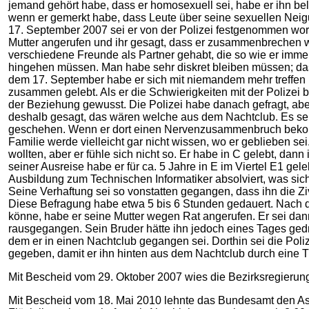
jemand gehört habe, dass er homosexuell sei, habe er ihn be
wenn er gemerkt habe, dass Leute über seine sexuellen Nei
17. September 2007 sei er von der Polizei festgenommen word
Mutter angerufen und ihr gesagt, dass er zusammenbrechen we
verschiedene Freunde als Partner gehabt, die so wie er im
hingehen müssen. Man habe sehr diskret bleiben müssen; das
dem 17. September habe er sich mit niemandem mehr treffen kö
zusammen gelebt. Als er die Schwierigkeiten mit der Polizei 
der Beziehung gewusst. Die Polizei habe danach gefragt, abe
deshalb gesagt, das wären welche aus dem Nachtclub. Es sei d
geschehen. Wenn er dort einen Nervenzusammenbruch bekomm
Familie werde vielleicht gar nicht wissen, wo er geblieben s
wollten, aber er fühle sich nicht so. Er habe in C gelebt, d
seiner Ausreise habe er für ca. 5 Jahre in E im Viertel E1 ge
Ausbildung zum Technischen Informatiker absolviert, was sic
Seine Verhaftung sei so vonstatten gegangen, dass ihn die Zi
Diese Befragung habe etwa 5 bis 6 Stunden gedauert. Nach 
könne, habe er seine Mutter wegen Rat angerufen. Er sei da
rausgegangen. Sein Bruder hätte ihn jedoch eines Tages gedr
dem er in einen Nachtclub gegangen sei. Dorthin sei die Pol
gegeben, damit er ihn hinten aus dem Nachtclub durch eine T
Mit Bescheid vom 29. Oktober 2007 wies die Bezirksregierung
Mit Bescheid vom 18. Mai 2010 lehnte das Bundesamt den Asy