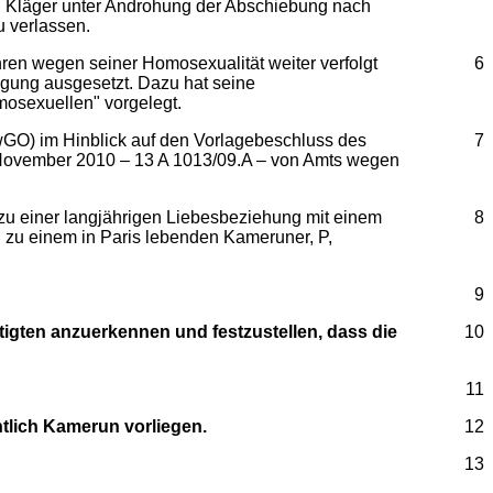
en Kläger unter Androhung der Abschiebung nach
u verlassen.
ren wegen seiner Homosexualität weiter verfolgt
6
lgung ausgesetzt. Dazu hat seine
mosexuellen" vorgelegt.
GO) im Hinblick auf den Vorlagebeschluss des
7
November 2010 – 13 A 1013/09.A – von Amts wegen
 zu einer langjährigen Liebesbeziehung mit einem
8
 zu einem in Paris lebenden Kameruner, P,
9
igten anzuerkennen und festzustellen, dass die
10
11
htlich Kamerun vorliegen.
12
13