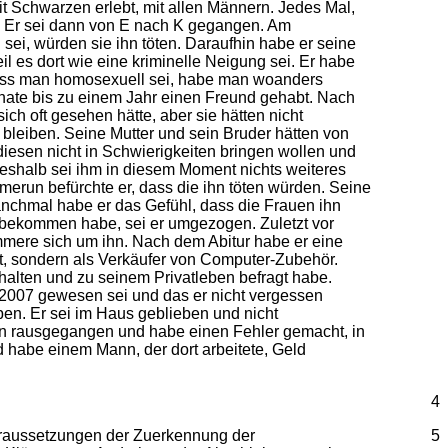
t Schwarzen erlebt, mit allen Männern. Jedes Mal,
. Er sei dann von E nach K gegangen. Am
ei, würden sie ihn töten. Daraufhin habe er seine
 es dort wie eine kriminelle Neigung sei. Er habe
dass man homosexuell sei, habe man woanders
nate bis zu einem Jahr einen Freund gehabt. Nach
ch oft gesehen hätte, aber sie hätten nicht
 bleiben. Seine Mutter und sein Bruder hätten von
iesen nicht in Schwierigkeiten bringen wollen und
Deshalb sei ihm in diesem Moment nichts weiteres
un befürchte er, dass die ihn töten würden. Seine
Manchmal habe er das Gefühl, dass die Frauen ihn
me bekommen habe, sei er umgezogen. Zuletzt vor
kümmere sich um ihn. Nach dem Abitur habe er eine
et, sondern als Verkäufer von Computer-Zubehör.
ehalten und zu seinem Privatleben befragt habe.
2007 gewesen sei und das er nicht vergessen
en. Er sei im Haus geblieben und nicht
ann rausgegangen und habe einen Fehler gemacht, in
 habe einem Mann, der dort arbeitete, Geld
4
Voraussetzungen der Zuerkennung der
5