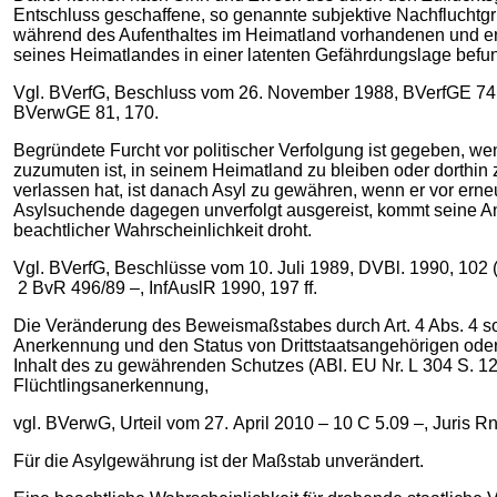
Entschluss geschaffene, so genannte subjektive Nachfluchtgr
während des Aufenthaltes im Heimatland vorhandenen und erk
seines Heimatlandes in einer latenten Gefährdungslage befu
Vgl. BVerfG, Beschluss vom 26. November 1988, BVerfGE 74, 
BVerwGE 81, 170.
Begründete Furcht vor politischer Verfolgung ist gegeben, w
zuzumuten ist, in seinem Heimatland zu bleiben oder dorthin 
verlassen hat, ist danach Asyl zu gewähren, wenn er vor erneu
Asylsuchende dagegen unverfolgt ausgereist, kommt seine An
beachtlicher Wahrscheinlichkeit droht.
Vgl. BVerfG, Beschlüsse vom 10. Juli 1989, DVBl. 1990, 102 
2 BvR 496/89 –, InfAuslR 1990, 197 ff.
Die Veränderung des Beweismaßstabes durch Art. 4 Abs. 4 sow
Anerkennung und den Status von Drittstaatsangehörigen oder 
Inhalt des zu gewährenden Schutzes (ABl. EU Nr. L 304 S. 12 –
Flüchtlingsanerkennung,
vgl. BVerwG, Urteil vom 27. April 2010 – 10 C 5.09 –, Juris Rn.
Für die Asylgewährung ist der Maßstab unverändert.