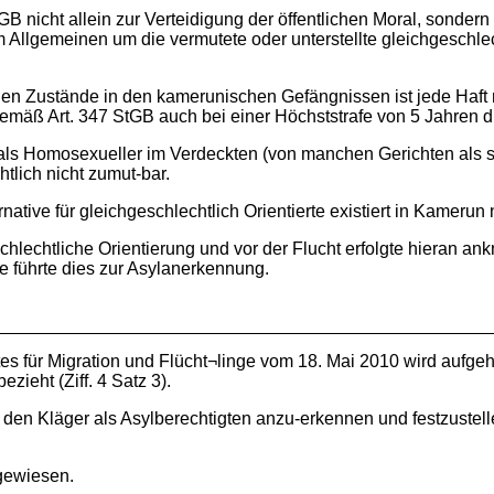
GB nicht allein zur Verteidigung der öffentlichen Moral, sond
m Allgemeinen um die vermutete oder unterstellte gleichgeschlech
alen Zustände in den kamerunischen Gefängnissen ist jede Haft 
emäß Art. 347 StGB auch bei einer Höchststrafe von 5 Jahren di
als Homosexueller im Verdeckten (von manchen Gerichten als sog
htlich nicht zumut-bar.
native für gleichgeschlechtlich Orientierte existiert in Kamerun n
schlechtliche Orientierung und vor der Flucht erfolgte hieran a
e führte dies zur Asylanerkennung.
s für Migration und Flücht¬linge vom 18. Mai 2010 wird aufg
zieht (Ziff. 4 Satz 3).
t, den Kläger als Asylberechtigten anzu-erkennen und festzuste
gewiesen.