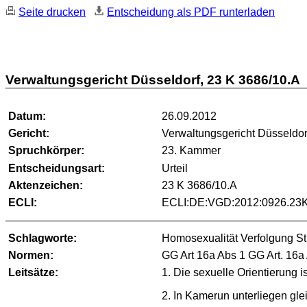
Seite drucken
Entscheidung als PDF runterladen
Verwaltungsgericht Düsseldorf, 23 K 3686/10.A
Datum:
26.09.2012
Gericht:
Verwaltungsgericht Düsseldor
Spruchkörper:
23. Kammer
Entscheidungsart:
Urteil
Aktenzeichen:
23 K 3686/10.A
ECLI:
ECLI:DE:VGD:2012:0926.23
Schlagworte:
Homosexualität Verfolgung Str
Normen:
GG Art 16a Abs 1 GG Art. 16a
Leitsätze:
1. Die sexuelle Orientierung i
2. In Kamerun unterliegen glei