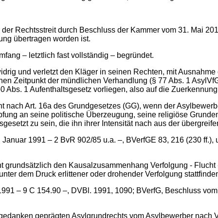
em der Rechtsstreit durch Beschluss der Kammer vom 31. Mai 2
dung übertragen worden ist.
ang – letztlich fast vollständig – begründet.
drig und verletzt den Kläger in seinen Rechten, mit Ausnahme
chen Zeitpunkt der mündlichen Verhandlung (§ 77 Abs. 1 AsylVf
0 Abs. 1 Aufenthaltsgesetz vorliegen, also auf die Zuerkennung 
eht nach Art. 16a des Grundgesetzes (GG), wenn der Asylbewerb
üpfung an seine politische Überzeugung, seine religiöse Grunde
esetzt zu sein, die ihn ihrer Intensität nach aus der übergreif
anuar 1991 – 2 BvR 902/85 u.a. –, BVerfGE 83, 216 (230 ff.), 
grundsätzlich den Kausalzusammenhang Verfolgung - Flucht - A
nter dem Druck erlittener oder drohender Verfolgung stattfinden
i 1991 – 9 C 154.90 –, DVBl. 1991, 1090; BVerfG, Beschluss vo
gedanken geprägten Asylgrundrechts vom Asylbewerber nach V