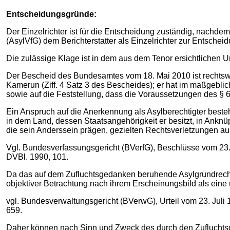
Entscheidungsgründe:
Der Einzelrichter ist für die Entscheidung zuständig, nachd
(AsylVfG) dem Berichterstatter als Einzelrichter zur Entschei
Die zulässige Klage ist in dem aus dem Tenor ersichtlichen Umf
Der Bescheid des Bundesamtes vom 18. Mai 2010 ist rechtswi
Kamerun (Ziff. 4 Satz 3 des Bescheides); er hat im maßgebli
sowie auf die Feststellung, dass die Voraussetzungen des § 6
Ein Anspruch auf die Anerkennung als Asylberechtigter best
in dem Land, dessen Staatsangehörigkeit er besitzt, in Ankn
die sein Anderssein prägen, gezielten Rechtsverletzungen ausg
Vgl. Bundesverfassungsgericht (BVerfG), Beschlüsse vom 23. J
DVBl. 1990, 101.
Da das auf dem Zufluchtsgedanken beruhende Asylgrundrecht 
objektiver Betrachtung nach ihrem Erscheinungsbild als eine u
vgl. Bundesverwaltungsgericht (BVerwG), Urteil vom 23. Jul
659.
Daher können nach Sinn und Zweck des durch den Zufluchts