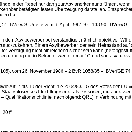
ünde in der Regel nur dann zur Asylanerkennung führen, wenn s
ennbar betätigten festen Überzeugung darstellen. Entsprechend
nden hat.
51; BVerwG, Urteile vom 6. April 1992, 9 C 143.90 , BVerwGE 9
enn dem Asylbewerber bei verständiger, nämlich objektiver Wür
zurückzukehren. Einem Asylbewerber, der sein Heimatland auf de
ter Verfolgung nicht hinreichend sicher sein kann (herabgestuft
erkennung nur in Betracht, wenn ihm auf Grund von asylrelevan
(105), vom 26. November 1986 – 2 BvR 1058/85 –, BVerfGE 74, 5
ie Art. 7 bis 10 der Richtlinie 2004/83/EG des Rates der EU v
Staatenlosen als Flüchtlinge oder als Personen, die anderweit
 Qualifikationsrichtlinie, nachfolgend: QRL) in Verbindung mit 
 20 ff.