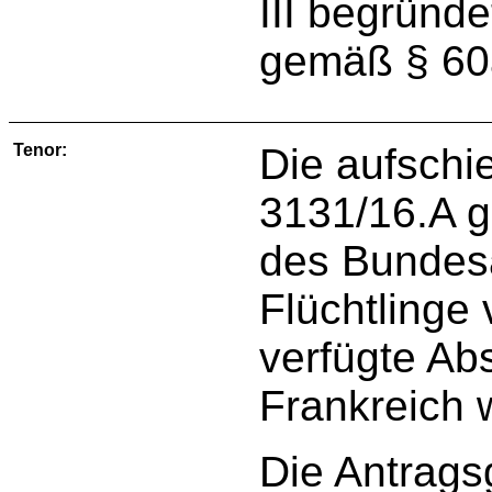
III begründ
gemäß § 60a
Tenor:
Die aufschi
3131/16.A g
des Bundesa
Flüchtlinge
verfügte A
Frankreich 
Die Antrags