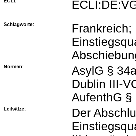
ECLI:
ECLI:DE:VG
Schlagworte:
Frankreich;
Einstiegsqua
Abschiebu
Normen:
AsylG § 34a
Dublin III-V
AufenthG § 
Leitsätze:
Der Abschlu
Einstiegsqu