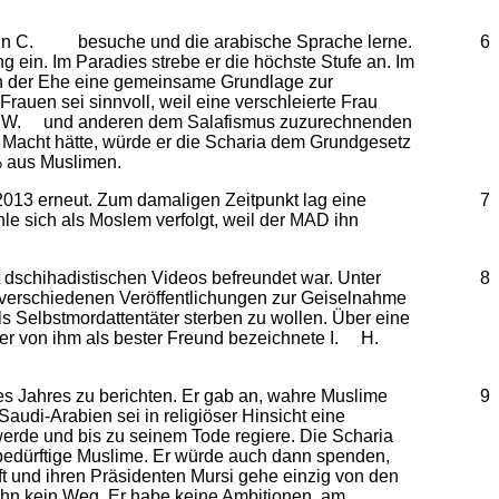
hee in C. besuche und die arabische Sprache lerne.
6
ein. Im Paradies strebe er die höchste Stufe an. Im
in der Ehe eine gemeinsame Grundlage zur
rauen sei sinnvoll, weil eine verschleierte Frau
 Q. W. und anderen dem Salafismus zuzurechnenden
 Macht hätte, würde er die Scharia dem Grundgesetz
% aus Muslimen.
2013 erneut. Zum damaligen Zeitpunkt lag eine
7
e sich als Moslem verfolgt, weil der MAD ihn
dschihadistischen Videos befreundet war. Unter
8
erschiedenen Veröffentlichungen zur Geiselnahme
 Selbstmordattentäter sterben zu wollen. Über eine
 Der von ihm als bester Freund bezeichnete I. H.
es Jahres zu berichten. Er gab an, wahre Muslime
9
udi-Arabien sei in religiöser Hinsicht eine
 werde und bis zu seinem Tode regiere. Die Scharia
 bedürftige Muslime. Er würde auch dann spenden,
 und ihren Präsidenten Mursi gehe einzig von den
ihn kein Weg. Er habe keine Ambitionen, am