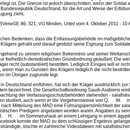
rlegt ist. Die Grenze ist jedoch überschritten, wenn der Soldat
ndesrepublik Deutschland, für die Art und Weise der Erfüllung
ugung zieht.
VerwGE 86, 321; VG Minden, Urteil vom 4. Oktober 2011 - 10 K 8
ichen Bedenken, dass die Entlassungsbehörde im maßgeblichen
lägers gehabt und darauf gestützt seine Eignung zum Soldaten 
eingehend zu seinem religiösen Bekenntnis und seiner Weltan
zur freiheitlich-demokratischen Grundordnung geäußert. Die we
ht (substantiiert) bestritten. Lediglich Einiges will er nicht
, wenn man zu Gunsten des Klägers lediglich die nicht bestrit
 im Übrigen zugrunde legt.
in Deutschland einführen, hat sich der Kläger ausdrücklich zur S
bezeichnet. Die Gesellschaftsordnung Saudi-Arabiens wird von 
obachtung der Verfassungsschutzbehörden stehenden - salafist
ten studiert, auch wenn er die Vorgehensweise von Q. W. mit
 Mitteilung des MAD eine Führungspersönlichkeit der salafi
istischen Predigern angeboten worden waren. Angaben zu seine
it I. H. im Sommerurlaub an einem Lehrgang in einem ägypti
 Facebook konnte der MAD zu dem schlüssigen Ergebnis gelange
händigte, löschte er zahlreiche Videodateien mit salafistische