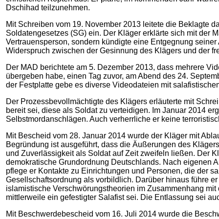
Dschihad teilzunehmen.
Mit Schreiben vom 19. November 2013 leitete die Beklagte da
Soldatengesetzes (SG) ein. Der Kläger erklärte sich mit der
Vertrauensperson, sondern kündigte eine Entgegnung seiner
Widerspruch zwischen der Gesinnung des Klägers und der frei
Der MAD berichtete am 5. Dezember 2013, dass mehrere Video
übergeben habe, einen Tag zuvor, am Abend des 24. Septemb
der Festplatte gebe es diverse Videodateien mit salafistisch
Der Prozessbevollmächtigte des Klägers erläuterte mit Schre
bereit sei, diese als Soldat zu verteidigen. Im Januar 2014 
Selbstmordanschlägen. Auch verherrliche er keine terroristisc
Mit Bescheid vom 28. Januar 2014 wurde der Kläger mit Ablau
Begründung ist ausgeführt, dass die Äußerungen des Kläger
und Zuverlässigkeit als Soldat auf Zeit zweifeln ließen. Der K
demokratische Grundordnung Deutschlands. Nach eigenen Anga
pflege er Kontakte zu Einrichtungen und Personen, die der s
Gesellschaftsordnung als vorbildlich. Darüber hinaus führe e
islamistische Verschwörungstheorien im Zusammenhang mit 
mittlerweile ein gefestigter Salafist sei. Die Entlassung s
Mit Beschwerdebescheid vom 16. Juli 2014 wurde die Beschw