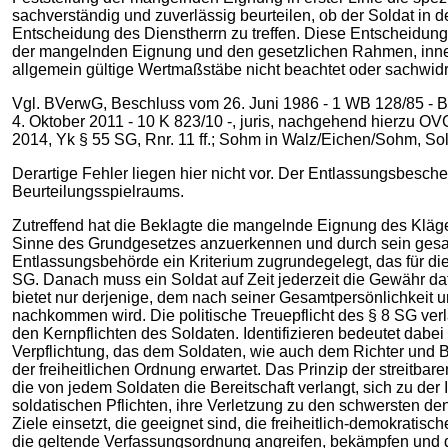
sachverständig und zuverlässig beurteilen, ob der Soldat in 
Entscheidung des Dienstherrn zu treffen. Diese Entscheidung
der mangelnden Eignung und den gesetzlichen Rahmen, innerh
allgemein gültige Wertmaßstäbe nicht beachtet oder sachwidr
Vgl. BVerwG, Beschluss vom 26. Juni 1986 - 1 WB 128/85 - B
4. Oktober 2011 - 10 K 823/10 -, juris, nachgehend hierzu 
2014, Yk § 55 SG, Rnr. 11 ff.; Sohm in Walz/Eichen/Sohm, Sol
Derartige Fehler liegen hier nicht vor. Der Entlassungsbesc
Beurteilungsspielraums.
Zutreffend hat die Beklagte die mangelnde Eignung des Kläge
Sinne des Grundgesetzes anzuerkennen und durch sein gesamte
Entlassungsbehörde ein Kriterium zugrundegelegt, das für di
SG. Danach muss ein Soldat auf Zeit jederzeit die Gewähr da
bietet nur derjenige, dem nach seiner Gesamtpersönlichkeit u
nachkommen wird. Die politische Treuepflicht des § 8 SG verla
den Kernpflichten des Soldaten. Identifizieren bedeutet dabe
Verpflichtung, das dem Soldaten, wie auch dem Richter und Be
der freiheitlichen Ordnung erwartet. Das Prinzip der streitba
die von jedem Soldaten die Bereitschaft verlangt, sich zu der
soldatischen Pflichten, ihre Verletzung zu den schwersten den
Ziele einsetzt, die geeignet sind, die freiheitlich-demokrati
die geltende Verfassungsordnung angreifen, bekämpfen und di