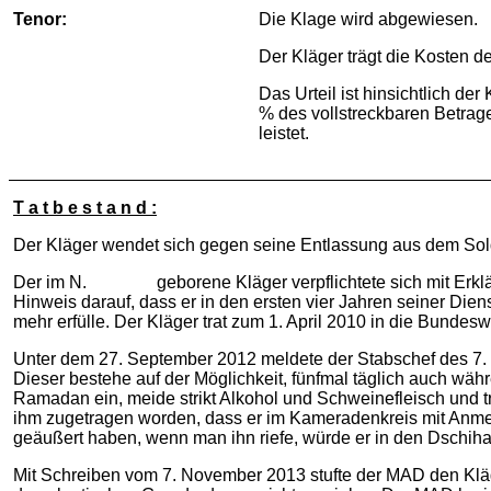
Tenor:
Die Klage wird abgewiesen.
Der Kläger trägt die Kosten d
Das Urteil ist hinsichtlich de
% des vollstreckbaren Betrag
leistet.
T a t b e s t a n d :
Der Kläger wendet sich gegen seine Entlassung aus dem Sol
Der im N. geborene Kläger verpflichtete sich mit Erklärun
Hinweis darauf, dass er in den ersten vier Jahren seiner Dien
mehr erfülle. Der Kläger trat zum 1. April 2010 in die Bundes
Unter dem 27. September 2012 meldete der Stabschef des 7. O
Dieser bestehe auf der Möglichkeit, fünfmal täglich auch wä
Ramadan ein, meide strikt Alkohol und Schweinefleisch und tr
ihm zugetragen worden, dass er im Kameradenkreis mit Anmer
geäußert haben, wenn man ihn riefe, würde er in den Dschiha
Mit Schreiben vom 7. November 2013 stufte der MAD den Kläger