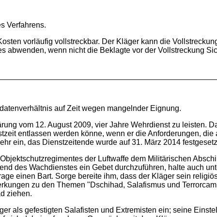
es Verfahrens.
r Kosten vorläufig vollstreckbar. Der Kläger kann die Vollstreck
es abwenden, wenn nicht die Beklagte vor der Vollstreckung Si
datenverhältnis auf Zeit wegen mangelnder Eignung.
g vom 12. August 2009, vier Jahre Wehrdienst zu leisten. Das
stzeit entlassen werden könne, wenn er die Anforderungen, die a
wehr ein, das Dienstzeitende wurde auf 31. März 2014 festgesetz
bjektschutzregimentes der Luftwaffe dem Militärischen Abschir
hrend des Wachdienstes ein Gebet durchzuführen, halte auch un
age einen Bart. Sorge bereite ihm, dass der Kläger sein relig
kungen zu den Themen "Dschihad, Salafismus und Terrorcamps"
d ziehen.
 als gefestigten Salafisten und Extremisten ein; seine Einstell