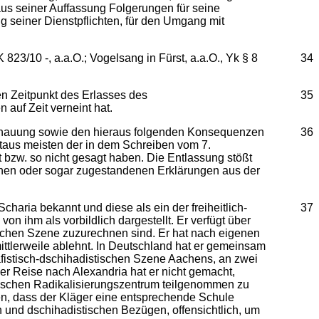
 aus seiner Auffassung Folgerungen für seine
 seiner Dienstpflichten, für den Umgang mit
23/10 -, a.a.O.; Vogelsang in Fürst, a.a.O., Yk § 8
34
 Zeitpunkt des Erlasses des
35
auf Zeit verneint hat.
schauung sowie den hieraus folgenden Konsequenzen
36
itaus meisten der in dem Schreiben vom 7.
 bzw. so nicht gesagt haben. Die Entlassung stößt
tenen oder sogar zugestandenen Erklärungen aus der
charia bekannt und diese als ein der freiheitlich-
37
ihm als vorbildlich dargestellt. Er verfügt über
ischen Szene zuzurechnen sind. Er hat nach eigenen
tlerweile ablehnt. In Deutschland hat er gemeinsam
stisch-dschihadistischen Szene Aachens, an zwei
r Reise nach Alexandria hat er nicht gemacht,
schen Radikalisierungszentrum teilgenommen zu
n, dass der Kläger eine entsprechende Schule
n und dschihadistischen Bezügen, offensichtlich, um