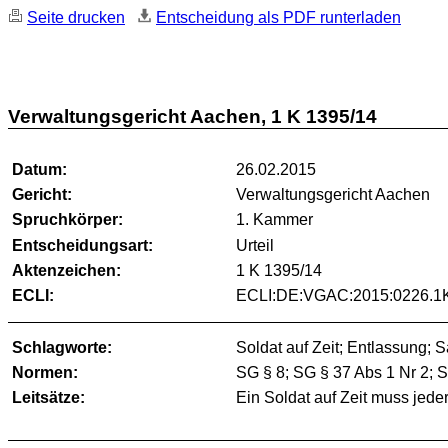
Seite drucken
Entscheidung als PDF runterladen
Verwaltungsgericht Aachen, 1 K 1395/14
Datum:
26.02.2015
Gericht:
Verwaltungsgericht Aachen
Spruchkörper:
1. Kammer
Entscheidungsart:
Urteil
Aktenzeichen:
1 K 1395/14
ECLI:
ECLI:DE:VGAC:2015:0226.1
Schlagworte:
Soldat auf Zeit; Entlassung; S
Normen:
SG § 8; SG § 37 Abs 1 Nr 2; 
Leitsätze:
Ein Soldat auf Zeit muss jeder