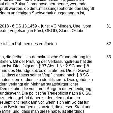
e auf einer Zukunftsprognose beruhende, wertende
prüft werden, ob die Entlassungsbehörde den Begriff
inem unrichtigen Sachverhalt ausgegangen ist,
13 - 6 CS 13.1459 -, juris; VG Minden, Urteil vom
31
e.de; Vogelsang in Fürst, GKÖD, Stand: Oktober
t sich im Rahmen des eröffneten
32
en, die freiheitlich-demokratische Grundordnung im
33
reten. Mit der Prüfung der Verfassungstreue hat die
 ist. Dies folgt aus § 37 Abs. 1 Nr. 2 SG und § 8
 Sinne des Grundgesetzes einzutreten. Diese Gewähr
t, dass er stets seiner Verpflichtung nach § 8 SG
ates, dem er dient, zu identifizieren. Dies gehört zu
dern verlangt ein Mehr an staatsbürgerlicher
Demokratie, die von ihren Bürgern die Verteidigung
Bundeswehr. Die politische Treuepflicht nach § 8 SG,
inzutreten, gehört daher zu den elementarsten
uepflicht liegt dann vor, wenn sich ein Soldat für
 von Bestrebungen distanziert, die diesen Staat und
itteilung, dass man diese habe, ist allerdings