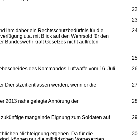
22
23
und ihm daher ein Rechtsschutzbedürfnis für die
24
erfügung u.a. mit Blick auf den Wehrsold für den
r Bundeswehr kraft Gesetzes nicht auftreten
25
ebescheides des Kommandos Luftwaffe vom 16. Juli
26
ner Dienstzeit entlassen werden, wenn er die
27
ber 2013 nahe gelegte Anhörung der
28
ie zukünftige mangelnde Eignung zum Soldaten auf
29
chlichen Nichteignung ergeben. Da für die
30
ind, können nur die militärischen Vorgesetzten