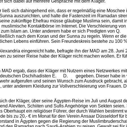
f sich dabei auf mehrere Gespräche mit dem Kläger.
ger ließ sich dahingehend ein, dass er regelmäßig eine Mosc
unna auszurichten, und halte die Fastenzeit im Ramadan streng 
seine zukünftige Ehefrau müsse gläubige Muslima sein, damit 
muslimische Kontaktbörse im Internet. Die Verschleierung von F
äge zum Islam an. Unter anderem habe er sich Predigten von
ließlich nach dem Koran und der Sunna zu regeln. Wenn er die
tlichen Lebens einführen. Sein Freundeskreis bestehe zu 100 
exandria eingereicht hatte, befragte ihn der MAD am 28. Juni 
 zu seiner Reise habe der Kläger nicht machen wollen. Er fühl
MAD ergab, dass der Kläger mit Nutzern eines Netzwerkes mit 
 deutschen Dschihadisten E. D. gegeben. Dieser habe in v
swehr aufgerufen und seinen Wunsch zum Ausdruck gebracht, als
, unter anderem Kleidung zur Vollverschleierung von Frauen.
sich der Kläger, über seine Ägypten-Reise im Juli und August d
d Aleviten, Schiiten und Sufis Angehörige von Sekten seien. Sa
das Oberhaupt ein religiöser Führer, der durch Wahlen bestimmt
de bis zu 20,- € im Monat für den Verein Ansaar Düsseldorf für
rstand in Ägypten gegen die Regierung der Muslimbruderschaft
nd des Ramadan nach Saudi-Arabien zu reisen. Gewalt sei für 