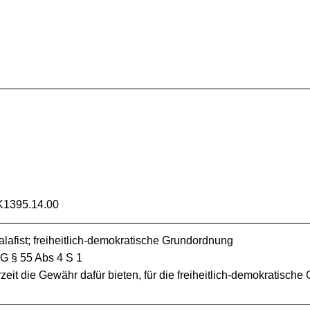
K1395.14.00
alafist; freiheitlich-demokratische Grundordnung
SG § 55 Abs 4 S 1
zeit die Gewähr dafür bieten, für die freiheitlich-demokratisch