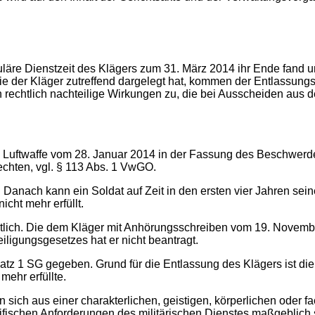
guläre Dienstzeit des Klägers zum 31. März 2014 ihr Ende fand 
e der Kläger zutreffend dargelegt hat, kommen der Entlassungsv
htlich nachteilige Wirkungen zu, die bei Ausscheiden aus de
uftwaffe vom 28. Januar 2014 in der Fassung des Beschwerd
Rechten, vgl. § 113 Abs. 1 VwGO.
 Danach kann ein Soldat auf Zeit in den ersten vier Jahren sei
icht mehr erfüllt.
htlich. Die dem Kläger mit Anhörungsschreiben vom 19. Novem
ligungsgesetzes hat er nicht beantragt.
Satz 1 SG gegeben. Grund für die Entlassung des Klägers ist d
mehr erfüllte.
ich aus einer charakterlichen, geistigen, körperlichen oder fa
ifischen Anforderungen des militärischen Dienstes maßgeblich s