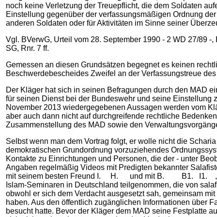
noch keine Verletzung der Treuepflicht, die dem Soldaten aufe
Einstellung gegenüber der verfassungsmäßigen Ordnung der Bu
anderen Soldaten oder für Aktivitäten im Sinne seiner Überze
Vgl. BVerwG, Urteil vom 28. September 1990 - 2 WD 27/89 -, B
SG, Rnr. 7 ff.
Gemessen an diesen Grundsätzen begegnet es keinen rechtl
Beschwerdebescheides Zweifel an der Verfassungstreue des K
Der Kläger hat sich in seinen Befragungen durch den MAD 
für seinen Dienst bei der Bundeswehr und seine Einstellung 
November 2013 wiedergegebenen Aussagen werden vom Kläger nic
aber auch dann nicht auf durchgreifende rechtliche Bedenken
Zusammenstellung des MAD sowie den Verwaltungsvorgängen
Selbst wenn man dem Vortrag folgt, er wolle nicht die Scharia 
demokratischen Grundordnung vorzuziehendes Ordnungssystem 
Kontakte zu Einrichtungen und Personen, die der - unter Be
Angaben regelmäßig Videos mit Predigten bekannter Salafis
mit seinem besten Freund I. H. und mit B. B1. I1. , nach
Islam-Seminaren in Deutschland teilgenommen, die von salaf
obwohl er sich dem Verdacht ausgesetzt sah, gemeinsam m
haben. Aus den öffentlich zugänglichen Informationen über
besucht hatte. Bevor der Kläger dem MAD seine Festplatte aus