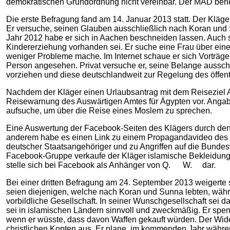
demokratischen Grundordnung nicht vereinbar. Der MAD berie
Die erste Befragung fand am 14. Januar 2013 statt. Der Klä
Er versuche, seinen Glauben ausschließlich nach Koran und S
Jahr 2012 habe er sich in Aachen beschneiden lassen. Auch 
Kindererziehung vorhanden sei. Er suche eine Frau über eine 
weniger Probleme mache. Im Internet schaue er sich Vortr
Person angesehen. Privat versuche er, seine Belange aussch
vorziehen und diese deutschlandweit zur Regelung des öffen
Nachdem der Kläger einen Urlaubsantrag mit dem Reiseziel Al
Reisewarnung des Auswärtigen Amtes für Ägypten vor. Angaben
aufsuche, um über die Reise eines Moslem zu sprechen.
Eine Auswertung der Facebook-Seiten des Klägers durch den 
anderem habe es einen Link zu einem Propagandavideo des
deutscher Staatsangehöriger und zu Angriffen auf die Bunde
Facebook-Gruppe verkaufe der Kläger islamische Bekleidung
stelle sich bei Facebook als Anhänger von Q. W. dar.
Bei einer dritten Befragung am 24. September 2013 weigerte 
seien diejenigen, welche nach Koran und Sunna lebten, währen
vorbildliche Gesellschaft. In seiner Wunschgesellschaft sei 
sei in islamischen Ländern sinnvoll und zweckmäßig. Er spen
wenn er wüsste, dass davon Waffen gekauft würden. Der Wide
christlichen Kopten aus. Er plane, im kommenden Jahr währe