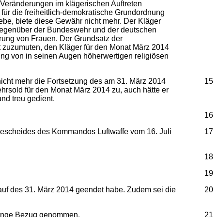
eränderungen im klägerischen Auftreten
 für die freiheitlich-demokratische Grundordnung
be, biete diese Gewähr nicht mehr. Der Kläger
 gegenüber der Bundeswehr und der deutschen
ierung von Frauen. Der Grundsatz der
ht zuzumuten, den Kläger für den Monat März 2014
llung von in seinen Augen höherwertigen religiösen
 nicht mehr die Fortsetzung des am 31. März 2014
15
rsold für den Monat März 2014 zu, auch hätte er
nd treu gedient.
16
bescheides des Kommandos Luftwaffe vom 16. Juli
17
18
19
blauf des 31. März 2014 geendet habe. Zudem sei die
20
orgänge Bezug genommen.
21