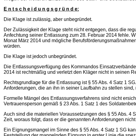
E n t s c h e i d u n g s g r ü n d e:
Die Klage ist zulässig, aber unbegründet.
Der Zulässigkeit der Klage steht nicht entgegen, dass die re
Anfechtung seiner Entlassung zum 28. Februar 2014 fehle. Wi
Monat März 2014 und mögliche Berufsförderungsmaßnahmen rec
würden.
Die Klage ist jedoch unbegründet.
Die Entlassungsverfügung des Kommandos Einsatzverbände L
2014 ist rechtmäßig und verletzt den Kläger nicht in seinen 
Rechtsgrundlage für die Entlassung ist § 55 Abs. 4 Satz 1 SG.
Anforderungen, die an ihn in seiner Laufbahn zu stellen sind, n
Formelle Mängel des Entlassungsverfahrens sind nicht ersic
Vertrauensperson gemäß § 23 Abs. 1 Satz 1 des Soldatenbetei
Auch sind die materiellen Voraussetzungen des § 55 Abs. 4 
Zeit, woraus folgt, dass er die genannten Anforderungen nicht 
Ein Eignungsmangel im Sinne des § 55 Abs. 4 Satz 1 SG kann s
Feststellung der mangelnden Eignung in erster Linie die spez