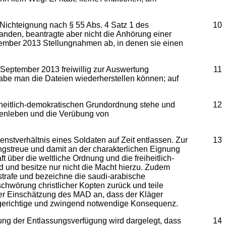
 Nichteignung nach § 55 Abs. 4 Satz 1 des
10
anden, beantragte aber nicht die Anhörung einer
vember 2013 Stellungnahmen ab, in denen sie einen
September 2013 freiwillig zur Auswertung
11
be man die Dateien wiederherstellen können; auf
eiheitlich-demokratischen Grundordnung stehe und
12
schenleben und die Verübung von
stverhältnis eines Soldaten auf Zeit entlassen. Zur
13
gstreue und damit an der charakterlichen Eignung
t über die weltliche Ordnung und die freiheitlich-
und besitze nur nicht die Macht hierzu. Zudem
strafe und bezeichne die saudi-arabische
chwörung christlicher Kopten zurück und teile
er Einschätzung des MAD an, dass der Kläger
folgerichtige und zwingend notwendige Konsequenz.
ng der Entlassungsverfügung wird dargelegt, dass
14