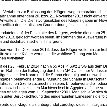
s Verfahren zur Entlassung des Klägers wegen charakterlicher
 Maßnahme unter dem 20. bzw. 21. November 2013 nicht einverst
 Anwälte an. Die Dienstvorgesetzten des Klägers gaben im No
heitlich-demokratischen Grundordnung feststellten.
dateien auf der Festplatte des Klägers, welche dieser am 25. 
er 2013, gelöscht worden seien. Im Rahmen der Auswertung ha
em und dschihadistischem Hintergrund.
iben vom 13. Dezember 2013, dass der Kläger weiterhin zur fr
ergänzte er, der Kläger verurteile die wahllose Tötung von Men
hen Aktivitäten.
f des 28. Februar 2014 nach § 55 Abs. 4 Satz 1 SG aus dem Dien
s im Rahmen der Befragung durch den MAD an seiner Verfassun
läger stelle den Koran und die Sunna eindeutig und unzweifelhaf
ben befürworte er die Einführung der Scharia in Deutschland 
alafistischen Szene zuzurechnen seien. Er befürworte die Todes
r den zwischenzeitlichen Machtwechsel in Ägypten auf eine Vers
den Anschlägen vom 11. September 2001. Man schließe sich d
ei auch unter Berücksichtigung des eingeräumten Ermessens die 
erde des Klägers als unbegründet zurückgewiesen. In Ergänzu