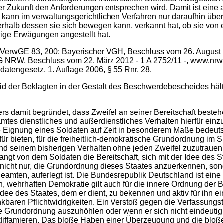
der Zukunft den Anforderungen entsprechen wird. Damit ist ein
 kann im verwaltungsgerichtlichen Verfahren nur daraufhin über
alb dessen sie sich bewegen kann, verkannt hat, ob sie von e
ige Erwägungen angestellt hat.
VerwGE 83, 200; Bayerischer VGH, Beschluss vom 26. August 20
OVG NRW, Beschluss vom 22. März 2012 - 1 A 2752/11 -, www.nrw
datengesetz, 1. Auflage 2006, § 55 Rnr. 28.
heid der Beklagten in der Gestalt des Beschwerdebescheides häl
rs damit begründet, dass Zweifel an seiner Bereitschaft besteh
s dienstliches und außerdienstliches Verhalten hierfür einzut
e Eignung eines Soldaten auf Zeit in besonderem Maße bedeutsam
für bieten, für die freiheitlich-demokratische Grundordnung im
nd seinem bisherigen Verhalten ohne jeden Zweifel zuzutrauen is
ngt von dem Soldaten die Bereitschaft, sich mit der Idee des Sta
i nicht nur, die Grundordnung dieses Staates anzuerkennen, son
amten, auferlegt ist. Die Bundesrepublik Deutschland ist eine 
ren, wehrhaften Demokratie gilt auch für die innere Ordnung der 
 Idee des Staates, dem er dient, zu bekennen und aktiv für ihn e
kbaren Pflichtwidrigkeiten. Ein Verstoß gegen die Verfassungstre
sche Grundordnung auszuhöhlen oder wenn er sich nicht eindeutig
ffamieren. Das bloße Haben einer Überzeugung und die bloße M