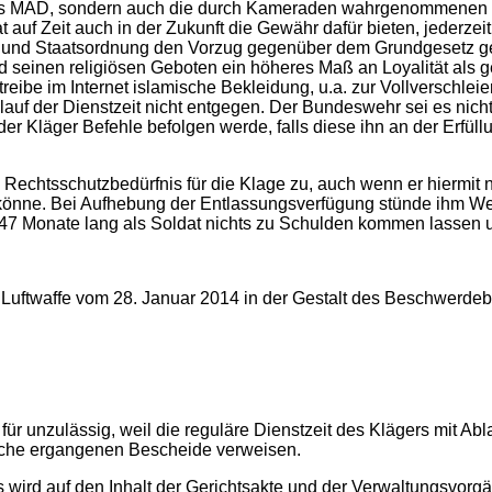
des MAD, sondern auch die durch Kameraden wahrgenommenen V
uf Zeit auch in der Zukunft die Gewähr dafür bieten, jederzeit
- und Staatsordnung den Vorzug gegenüber dem Grundgesetz ge
d seinen religiösen Geboten ein höheres Maß an Loyalität als
treibe im Internet islamische Bekleidung, u.a. zur Vollverschle
lauf der Dienstzeit nicht entgegen. Der Bundeswehr sei es nic
s der Kläger Befehle befolgen werde, falls diese ihn an der Erfü
 Rechtsschutzbedürfnis für die Klage zu, auch wenn er hiermit
könne. Bei Aufhebung der Entlassungsverfügung stünde ihm Weh
7 Monate lang als Soldat nichts zu Schulden kommen lassen u
uftwaffe vom 28. Januar 2014 in der Gestalt des Beschwerde
für unzulässig, weil die reguläre Dienstzeit des Klägers mit A
ache ergangenen Bescheide verweisen.
s wird auf den Inhalt der Gerichtsakte und der Verwaltungsv