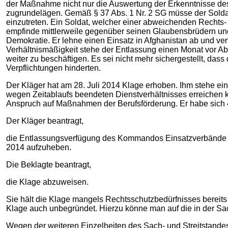
der Maßnahme nicht nur die Auswertung der Erkenntnisse 
zugrundelägen. Gemäß § 37 Abs. 1 Nr. 2 SG müsse der Soldat a
einzutreten. Ein Soldat, welcher einer abweichenden Rechts
empfinde mittlerweile gegenüber seinen Glaubensbrüdern un
Demokratie. Er lehne einen Einsatz in Afghanistan ab und ver
Verhältnismäßigkeit stehe der Entlassung einen Monat vor Ab
weiter zu beschäftigen. Es sei nicht mehr sichergestellt, das
Verpflichtungen hinderten.
Der Kläger hat am 28. Juli 2014 Klage erhoben. Ihm stehe ein
wegen Zeitablaufs beendeten Dienstverhältnisses erreichen 
Anspruch auf Maßnahmen der Berufsförderung. Er habe sich 4
Der Kläger beantragt,
die Entlassungsverfügung des Kommandos Einsatzverbände L
2014 aufzuheben.
Die Beklagte beantragt,
die Klage abzuweisen.
Sie hält die Klage mangels Rechtsschutzbedürfnisses bereits 
Klage auch unbegründet. Hierzu könne man auf die in der S
Wegen der weiteren Einzelheiten des Sach‑ und Streitstande