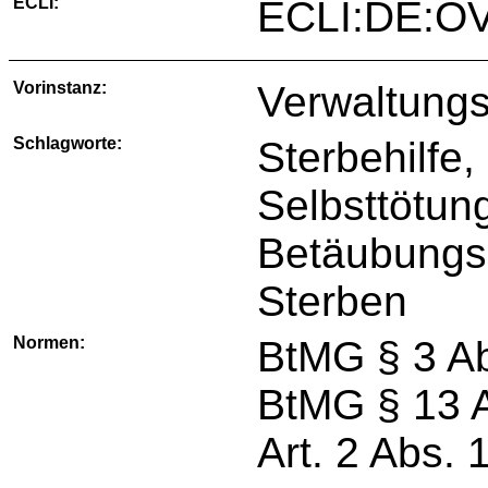
ECLI:
ECLI:DE:O
Vorinstanz:
Verwaltungs
Schlagworte:
Sterbehilfe, 
Selbsttötun
Betäubungsm
Sterben
Normen:
BtMG § 3 Ab
BtMG § 13 A
Art. 2 Abs. 