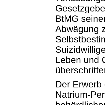
Gesetzgeber
BtMG seinen
Abwägung 
Selbstbest
Suizidwillig
Leben und G
überschritte
Der Erwerb 
Natrium-Pent
behördlichen