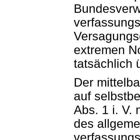
Bundesverwa
verfassung
Versagungsg
extremen Not
tatsächlich 
Der mittelba
auf selbstb
Abs. 1 i. V. 
des allgeme
verfassungsr