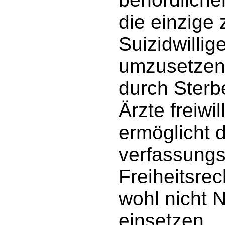
die einzige
Suizidwillig
umzusetzen
durch Sterb
Ärzte freiwil
ermöglicht 
verfassungs
Freiheitsre
wohl nicht 
einsetzen.