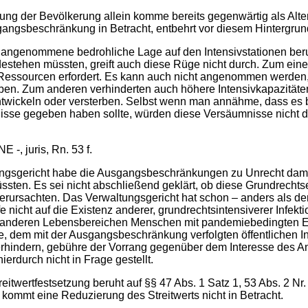
fung der Bevölkerung allein komme bereits gegenwärtig als Alt
angsbeschränkung in Betracht, entbehrt vor diesem Hintergrun
t angenommene bedrohliche Lage auf den Intensivstationen beru
stehen müssten, greift auch diese Rüge nicht durch. Zum einen
 Ressourcen erfordert. Es kann auch nicht angenommen werden
rben. Zum anderen verhinderten auch höhere Intensivkapazitäten
ntwickeln oder versterben. Selbst wenn man annähme, dass es 
mnisse gegeben haben sollte, würden diese Versäumnisse nicht
‑, juris, Rn. 53 f.
ltungsgericht habe die Ausgangsbeschränkungen zu Unrecht dami
sten. Es sei nicht abschließend geklärt, ob diese Grundrechtse
rsachten. Das Verwaltungsgericht hat schon – anders als der A
icht auf die Existenz anderer, grundrechtsintensiverer Infekti
n anderen Lebensbereichen Menschen mit pandemiebedingten E
 dem mit der Ausgangsbeschränkung verfolgten öffentlichen Int
rhindern, gebühre der Vorrang gegenüber dem Interesse des An
erdurch nicht in Frage gestellt.
itwertfestsetzung beruht auf §§ 47 Abs. 1 Satz 1, 53 Abs. 2 Nr
ommt eine Reduzierung des Streitwerts nicht in Betracht.