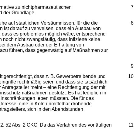
ernative zu nichtpharmazeutischen
7
d der Grundlage.
he auf staatlichen Versäumnissen, für die die
8
 ist darauf zu verweisen, dass ein Ausbau von
, dass es problemlos möglich wäre, entsprechend
 noch nicht zwangsläufig, dass Infizierte keine
bei dem Ausbau oder der Erhaltung von
 dazu führen, dass gegenwärtig auf Maßnahmen zur
9
t gerechtfertigt, dass z. B. Gewerbetreibende und
10
ingriffe rechtmäßig seien und dass sie tatsächlich
ntragsteller meint – eine Rechtfertigung der mit
onsschutzmaßnahmen gestützt. Es hat lediglich in
inschränkungen leben müssten. Die für das
eresse, eine in Köln unmittelbar drohende
tragstellers, sich in den Abendstunden
. 2, 52 Abs. 2 GKG. Da das Verfahren des vorläufigen
11