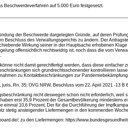
das Beschwerdeverfahren auf 5.000 Euro festgesetzt.
gründung der Beschwerde dargelegten Gründe, auf deren Prüfun
en Beschluss des Verwaltungsgerichts zu ändern. Der Antragste
fschiebende Wirkung seiner in der Hauptsache erhobenen Klag
egelung offensichtlich rechtswidrig ist, noch dass die vom Ve
.
önne nicht damit gerechtfertigt werden, dass diese einfacher zu
beschränkungen sich grundrechtsschonender kontrollieren las
 Maßnahmen zu Kontaktbeschränkungen zur Pandemiebekämpfung 
 juris, Rn. 35; OVG NRW, Beschluss vom 22. April 2021 -13 B 610
gsbeschränkung nicht deswegen schon nicht erforderlich, weil st
ben erst 35,9 Prozent der Gesamtbevölkerung mindestens eine 
einmal 10,6 Prozent. Der für die Durchführung der Impfkampagn
rotz stetig ansteigender Liefermengen in den kommenden Woche
board.de/; zu den Liefermengen: https://www.bundesgesundheits