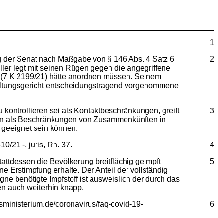
1
g der Senat nach Maßgabe von § 146 Abs. 4 Satz 6
2
ller legt mit seinen Rügen gegen die angegriffene
e (7 K 2199/21) hätte anordnen müssen. Seinem
rwaltungsgericht entscheidungstragend vorgenommene
 kontrollieren sei als Kontaktbeschränkungen, greift
3
sen als Beschränkungen von Zusammenkünften in
geeignet sein können.
/21 -, juris, Rn. 37.
4
attdessen die Bevölkerung breitflächig geimpft
5
Erstimpfung erhalte. Der Anteil der vollständig
e benötigte Impfstoff ist ausweislich der durch das
n auch weiterhin knapp.
ministerium.de/coronavirus/faq-covid-19-
6