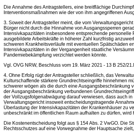
Die Annahme des Antragstellers, eine breitflächige Durchimp
Interventionsmaßnahmen wie der von ihm angegriffenen Ausg
3. Soweit der Antragsteller meint, die vom Verwaltungsgerich
Bürger nicht durch die Hinnahme von Ausgangssperren gerade
Intensivkapazitäten insbesondere entsprechende personelle
ausgebildete Arbeitskräfte in höherer Zahl kurzfristig anzuwe
schweren Krankheitsverläufe mit eventuellen Spätschäden e
Intensivkapazitäten in der Vergangenheit staatliche Versäu
Pandemiebekämpfung verzichtet werden könnte.
Vgl. OVG NRW, Beschluss vom 19. März 2021 ‑ 13 B 252/21.NE 
4. Ohne Erfolg rügt der Antragsteller schließlich, das Verwa
Kulturschaffende stärkere Grundrechtseingriffe hinnehmen müs
schwerer wögen als die durch eine Ausgangsbeschränkung veru
der Ausgangsbeschränkung verbundenen Grundrechtseingriffe n
der Vollzugsfolgenabwägung darauf verwiesen, dass auch i
Verwaltungsgericht insoweit entscheidungstragende Annahme,
Überlastung der Intensivkapazitäten der Krankenhäuser zu ve
unbeschränkt im öffentlichen Raum aufhalten zu dürfen, wird hi
Die Kostenentscheidung folgt aus § 154 Abs. 2 VwGO. Die Stre
Rechtsschutzes auf eine Vorwegnahme der Hauptsache zielt, k