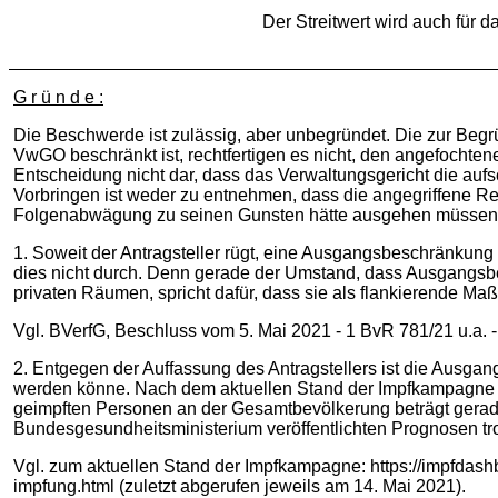
Der Streitwert wird auch für 
G r ü n d e :
Die Beschwerde ist zulässig, aber unbegründet. Die zur Be
VwGO beschränkt ist, rechtfertigen es nicht, den angefochten
Entscheidung nicht dar, dass das Verwaltungsgericht die au
Vorbringen ist weder zu entnehmen, dass die angegriffene R
Folgenabwägung zu seinen Gunsten hätte ausgehen müssen
1. Soweit der Antragsteller rügt, eine Ausgangsbeschränkung k
dies nicht durch. Denn gerade der Umstand, dass Ausgangs
privaten Räumen, spricht dafür, dass sie als flankierende
Vgl. BVerfG, Beschluss vom 5. Mai 2021 - 1 BvR 781/21 u.a. -,
2. Entgegen der Auffassung des Antragstellers ist die Ausgan
werden könne. Nach dem aktuellen Stand der Impfkampagne ha
geimpften Personen an der Gesamtbevölkerung beträgt gerade 
Bundesgesundheitsministerium veröffentlichten Prognosen t
Vgl. zum aktuellen Stand der Impfkampagne: https://impfdash
impfung.html (zuletzt abgerufen jeweils am 14. Mai 2021).