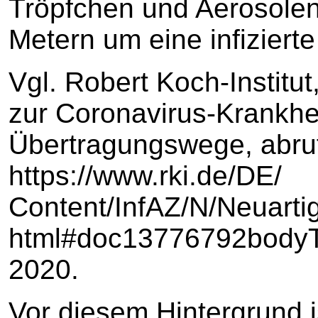
Tröpfchen und Aerosolen
Metern um eine infiziert
Vgl. Robert Koch-Institu
zur Coronavirus-Krankhe
Übertragungswege, abruf
https://www.rki.de/DE/
Content/InfAZ/N/Neuarti
html#doc13776792bodyTe
2020.
Vor diesem Hintergrund 