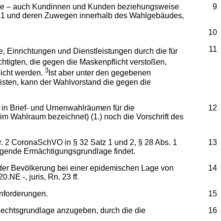
olle – auch Kundinnen und Kunden beziehungsweise
9
021 und deren Zuwegen innerhalb des Wahlgebäudes,
10
11
, Einrichtungen und Dienstleistungen durch die für
htigten, die gegen die Maskenpflicht verstoßen,
3
icht werden.
Ist aber unter den gegebenen
sten, kann der Wahlvorstand die gegen die
 in Brief- und Urnenwahlräumen für die
12
Wahlraum bezeichnet) (1.) noch die Vorschrift des
r. 2 CoronaSchVO in § 32 Satz 1 und 2, § 28 Abs. 1
13
nügende Ermächtigungsgrundlage findet.
z der Bevölkerung bei einer epidemischen Lage von
14
E -, juris, Rn. 23 ff.
Anforderungen.
15
 Rechtsgrundlage anzugeben, durch die die
16