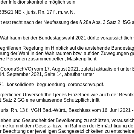
r Infektionskontrolle möglich sein.
21.NE -, juris, Rn. 17 f., m. w. N.
t erst recht nach der Neufassung des § 28a Abs. 3 Satz 2 IfS
Wahlraum bei der Bundestagswahl 2021 dürfte voraussichtlich 
gegriffenen Regelung im Hinblick auf die anstehende Bunde
ührung der Wahl in den Wahlräumen bzw. auf den Zuwegungen ge
ere Personen zusammentreffen, Maskenpflicht.
CoronaSchVO) vom 17. August 2021, zuletzt aktualisiert unter
. September 2021, Seite 14, abrufbar unter
0921_konsolidierte_begruendung_coronaschvo.pdf.
rperlichen Unversehrtheit jedes Einzelnen wie auch der Bevölke
 1 Satz 2 GG eine umfassende Schutzpflicht trifft.
ris, Rn. 13 f.; VGH Bad.-Württ., Beschluss vom 16. Juni 2021 - 1
Leben und Gesundheit der Bevölkerung zu schützen, voraussichtli
hme kommt dem Gesetz- bzw. im Rahmen der Ermächtigung dem V
ter Beachtung der jeweiligen Sachgesetzlichkeiten zu entschei