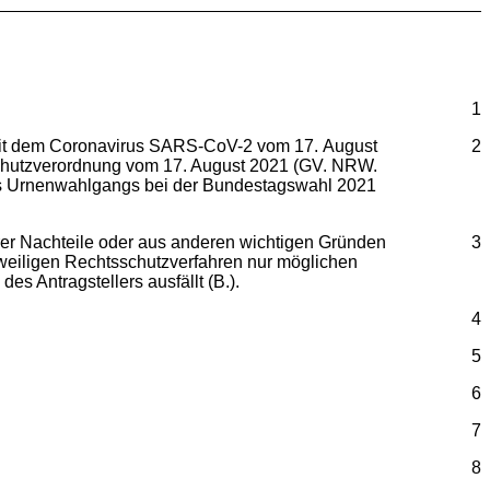
1
 mit dem Coronavirus SARS-CoV-2 vom 17. August
2
schutzverordnung vom 17. August 2021 (GV. NRW.
es Urnenwahlgangs bei der Bundestagswahl 2021
erer Nachteile oder aus anderen wichtigen Gründen
3
tweiligen Rechtsschutzverfahren nur möglichen
 Antragstellers ausfällt (B.).
4
5
6
7
8