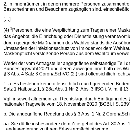
2. in Innenräumen, in denen mehrere Personen zusammentre
Besucherinnen und Besuchern zugänglich sind, einschließl
[…]
1
(4)
Personen, die eine Verpflichtung zum Tragen einer Maske
das Angebot, die Einrichtung oder Dienstleistung verantwort
durch geeignete Maßnahmen des Wahlvorstands die Ausübun
Umständen der Infektionsschutz von im oder vor dem Wahlra
Maskenpflicht verstoßende Person aus dem Wahlraum verwei
Weder der vom Antragsteller angegriffene selbständige Teil 
Bundestagswahl 2021 und deren Zuwegen innerhalb des Wahl
§ 3 Abs. 4 Satz 3 CoronaSchVO (2.) sind offensichtlich rechts
1. a. Es bestehen keine offensichtlich durchgreifenden Bede
Satz 1 Halbsatz 1, § 28a Abs. 1 Nr. 2, Abs. 3 IfSG i. V. m.
Vgl. insoweit allgemein zur Rechtslage durch Einfügung des 
nationaler Tragweite vom 18. November 2020 (BGBl. I S. 239
b. Die angegriffene Regelung des § 3 Abs. 1 Nr. 2 CoronaSch
aa. Sie dürfte insbesondere dem Zitiergebot des Art. 80 Abs
Landesregierung zu ihrem Erlass ermächtigt wurde.