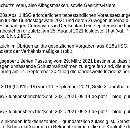
chutzniveau, also Alltagsmasken, sowie Gesichtsvisiere.
1, 28a Abs. 1 IfSG erforderlichen tatbestandlichen Voraussetzung
men für die Bundestagswahl 2021 und deren Zuwegen innerhalb
es neuartigen Coronavirus in Deutschland eine epidemische La
ortbestehen er zuletzt am 25. August 2021 festgestellt hat (vgl.
s. 1 Nr. 2 IfSG.
 auch im Übrigen an die gesetzlichen Vorgaben aus § 28a IfSG. 
dsatz der Verhältnismäßigkeit (bb.).
ungsgeber zitierten Fassung vom 29. März 2021 bestimmte, dass
Tagen umfassende Schutzmaßnahmen zu ergreifen sind, die ein
dnung am 14. September 2021 lag die landesweite Inzidenz bei 9
t 2019 (COVID-19) vom 14. September 2021, Seite 2, abrufbar u
us/Situationsberichte/Sept_2021/2021-09-14-de.pdf?__blob=pub
us/Situationsberichte/Sept_2021/2021-09-23-de.pdf?__blob=publ
inkenden Infektionszahlen – grundsätzlich zulässig ist. Selbst
dere Schutzmaßnahmen in Betracht kommen, die die Kontrolle de