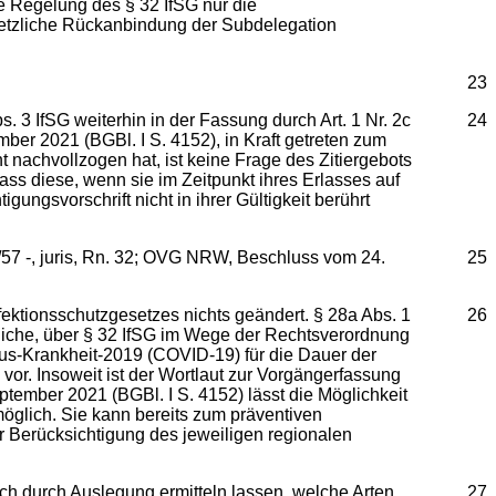
che Regelung des § 32 IfSG nur die
setzliche Rückanbindung der Subdelegation
23
 IfSG weiterhin in der Fassung durch Art. 1 Nr. 2c
24
ber 2021 (BGBl. I S. 4152), in Kraft getreten zum
 nachvollzogen hat, ist keine Frage des Zitiergebots
ss diese, wenn sie im Zeitpunkt ihres Erlasses auf
ngsvorschrift nicht in ihrer Gültigkeit berührt
/57 -, juris, Rn. 32; OVG NRW, Beschluss vom 24.
25
nfektionsschutzgesetzes nichts geändert. § 28a Abs. 1
26
liche, über § 32 IfSG im Wege der Rechtsverordnung
us-Krankheit-2019 (COVID-19) für die Dauer der
or. Insoweit ist der Wortlaut zur Vorgängerfassung
tember 2021 (BGBl. I S. 4152) lässt die Möglichkeit
öglich. Sie kann bereits zum präventiven
ter Berücksichtigung des jeweiligen regionalen
ch durch Auslegung ermitteln lassen, welche Arten
27