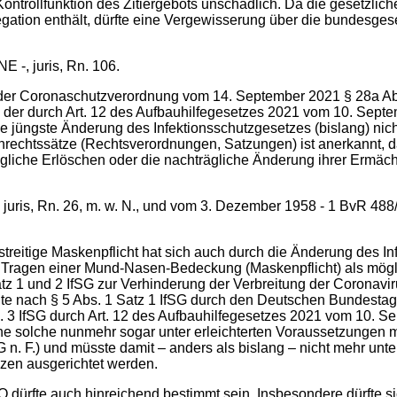
 Kontrollfunktion des Zitiergebots unschädlich. Da die gesetzli
ation enthält, dürfte eine Vergewisserung über die bundesge
 -, juris, Rn. 106.
r Coronaschutzverordnung vom 14. September 2021 § 28a Abs. 3
 der durch Art. 12 des Aufbauhilfegesetzes 2021 vom 10. Septem
e jüngste Änderung des Infektionsschutzgesetzes (bislang) nicht
rechtssätze (Rechtsverordnungen, Satzungen) ist anerkannt, da
che Erlöschen oder die nachträgliche Änderung ihrer Ermächtigu
 juris, Rn. 26, m. w. N., und vom 3. Dezember 1958 - 1 BvR 488
 streitige Maskenpflicht hat sich auch durch die Änderung des I
zum Tragen einer Mund-Nasen-Bedeckung (Maskenpflicht) als mög
 1 und 2 IfSG zur Verhinderung der Verbreitung der Coronavir
te nach § 5 Abs. 1 Satz 1 IfSG durch den Deutschen Bundestag v
3 IfSG durch Art. 12 des Aufbauhilfegesetzes 2021 vom 10. Sep
ine solche nunmehr sogar unter erleichterten Voraussetzungen m
SG n. F.) und müsste damit – anders als bislang – nicht mehr un
zen ausgerichtet werden.
 dürfte auch hinreichend bestimmt sein. Insbesondere dürfte si