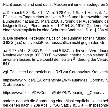
Nicht ausreichend sind damit Masken mit einem niedrigeren S
c. Die nach § 32 Satz 1 i. V. m. § 28 Abs. 1 Satz 1 Halbsatz 
Pflicht zum Tragen einer Maske in Brief- und Urnenwahlräu
Bundestag hat am 25. März 2020 aufgrund der Ausbreitung d
festgestellt (vgl. Plenarprotokoll 19/154, S. 19169C), deren F
einer Maskenpflicht ist eine Schutzmaßnahme i. S. d. § 28a Ab
d. Die streitige Regelung hält sich bei summarischer Prüfung
3 IfSG (aa.) und verstößt voraussichtlich nicht gegen den Grun
aa. § 28a Abs. 3 IfSG Satz 2 und 5 IfSG in der vom Verordn
Neuinfektionen je 100 000 Einwohner innerhalb von sieben 
erwarten lassen. Im Zeitpunkt der letzten Änderung der Veror
64,0,
vgl. Täglicher Lagebericht des RKI zur Coronavirus-Krankhei
https://www.rki.de/DE/Content/InfAZ/N/Neuartiges_Coronavir
2, abrufbar unter
https://www.rki.de/DE/Content/InfAZ/N/Neuartiges_Coronavir
sodass danach die Anordnung einer Maskenpflicht – auch bei s
bei denen nach § 28a Abs. 3 IfSG Satz 7 IfSG a. F. insbeson