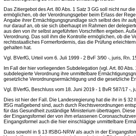
Das Zitiergebot des Art. 80 Abs. 1 Satz 3 GG soll nicht nur d
ermöglichen, ob der Verordnungsgeber beim Erlass der Rege
Angabe ihrer Ermächtigungsgrundlage sich selbst des ihr a
nur darauf an, ob sie sich überhaupt im Rahmen der delegi
aus den von ihr selbst angeführten Vorschriften ergeben. A
Verordnung. Das soll ihm die Kontrolle ermöglichen, ob die V
rechtsstaatliches Formerfordernis, das die Prüfung erleichte
gehalten hat.
Vgl. BVerfG, Urteil vom 6. Juli 1999 - 2 BvF 3/90 -, juris, Rn.
Im Fall der hier vorliegenden Subdelegation (vgl. Art. 80 Ab
subdelegierte Verordnung ihre unmittelbare Ermächtigungsgr
gesetzliche Verordnungsermächtigung und die gesetzliche E
Vgl. BVerfG, Beschluss vom 18. Juni 2019 - 1 BvR 587/17 -, j
Dies ist hier der Fall. Die Landesregierung hat die ihr in §
IfSG maßgebend sind, auch durch Rechtsverordnungen entsp
für das Gesundheit zuständige Ministerium übertragen. Diese
der Eingangsformel der von ihm erlassenen Coronaschutzvero
Eingangsformel auch die hier einschlägige unmittelbare Ermäc
Dass sowohl in § 13 IfSBG-NRW als auch in der Eingangsform