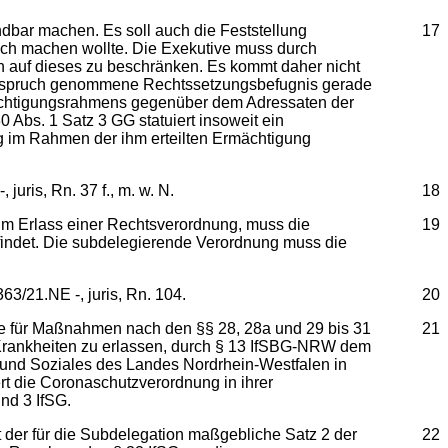
indbar machen. Es soll auch die Feststellung
17
ch machen wollte. Die Exekutive muss durch
 auf dieses zu beschränken. Es kommt daher nicht
n Anspruch genommene Rechtssetzungsbefugnis gerade
rmächtigungsrahmens gegenüber dem Adressaten der
 Abs. 1 Satz 3 GG statuiert insoweit ein
ng im Rahmen der ihm erteilten Ermächtigung
juris, Rn. 37 f., m. w. N.
18
 zum Erlass einer Rechtsverordnung, muss die
19
findet. Die subdelegierende Verordnung muss die
3/21.NE -, juris, Rn. 104.
20
 die für Maßnahmen nach den §§ 28, 28a und 29 bis 31
21
rankheiten zu erlassen, durch § 13 IfSBG-NRW dem
t und Soziales des Landes Nordrhein-Westfalen in
t die Coronaschutzverordnung in ihrer
nd 3 IfSG.
der für die Subdelegation maßgebliche Satz 2 der
22