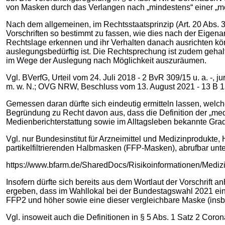
von Masken durch das Verlangen nach „mindestens“ einer „m
Nach dem allgemeinen, im Rechtsstaatsprinzip (Art. 20 Abs.
Vorschriften so bestimmt zu fassen, wie dies nach der Eigen
Rechtslage erkennen und ihr Verhalten danach ausrichten kön
auslegungsbedürftig ist. Die Rechtsprechung ist zudem geha
im Wege der Auslegung nach Möglichkeit auszuräumen.
Vgl. BVerfG, Urteil vom 24. Juli 2018 - 2 BvR 309/15 u. a. -, j
m. w. N.; OVG NRW, Beschluss vom 13. August 2021 - 13 B 133
Gemessen daran dürfte sich eindeutig ermitteln lassen, wel
Begründung zu Recht davon aus, dass die Definition der „me
Medienberichterstattung sowie im Alltagsleben bekannte Gra
Vgl. nur Bundesinstitut für Arzneimittel und Medizinprodu
partikelfiltrierenden Halbmasken (FFP-Masken), abrufbar unte
https://www.bfarm.de/SharedDocs/Risikoinformationen/Mediz
Insofern dürfte sich bereits aus dem Wortlaut der Vorschri
ergeben, dass im Wahllokal bei der Bundestagswahl 2021 ei
FFP2 und höher sowie eine dieser vergleichbare Maske (ins
Vgl. insoweit auch die Definitionen in § 5 Abs. 1 Satz 2 Co