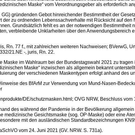
edizinischen Maske“ vom Verordnungsgeber als erforderlich a
 3 GG) gründenden Gebot hinreichender Bestimmtheit der Gesetz
art der zu ordnenden Lebenssachverhalte mit Rücksicht auf den
nen. Grundsätzlich fehlt es an der notwendigen Bestimmtheit n
lten, verbleibende Unklarheiten über den Anwendungsbereich e
uris, Rn. 77 f., mit zahlreichen weiteren Nachweisen; BVerwG, Urt
2/21.NE -, juris, Rn. 22.
che Maske im Wahlraum bei der Bundestagswahl 2021 zu tragen i
dizinischen Maske“ inzwischen als allgemein bekannt unterste
duierung der verschiedenen Maskentypen erfolgt anhand des un
kte, Hinweise des BfArM zur Verwendung von Mund-Nasen-Bedec
r
inprodukte/DE/schutzmasken.html; OVG NRW, Beschluss vom 10. 
ft anhand des während der Pandemie in der Bevölkerung allgem
ne medizinische Gesichtsmaske (sog. OP-Maske) oder eine At
besondere mit den ausländischen Standardbezeichnungen KN95/
ronaSchVO vom 24. Juni 2021 (GV. NRW. S. 731a).