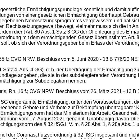
ie gesetzliche Ermächtigungsgrundlage kenntlich und damit auff
lungen von einer gesetzlichen Ermächtigung überhaupt Gebrau
ufgegebenen Normsetzungsprogramms vergewissern und hat sich
erten Rechtssetzungsgewalt bewegt, vielmehr muss sich die i
ußerdem dient Art. 80 Abs. 1 Satz 3 GG der Offenlegung des E
erordnung mit dem ermächtigenden Gesetz übereinstimmt. Art. 80
rn soll, ob sich der Verordnungsgeber beim Erlass der Verordnu
 155 f.; OVG NRW, Beschluss vom 5. Juni 2020 - 13 B 776/20.NE -, 
s. 1 Satz 4, Abs. 4 GG), d. h. der Übertragung der Ermächtigung
undlage angeben, die sie in der subdelegierenden Verordnung 
rmächtigung zur Subdelegation nennen.
uris, Rn. 16 f.; OVG NRW, Beschluss vom 26. März 2021 - 13 B 36
 32 IfSG eingeräumte Ermächtigung, unter den Voraussetzungen,
rechende Gebote und Verbote zur Bekämpfung übertragbarer K
 Ermächtigungsnorm hat das Ministerium für Arbeit, Gesundhei
rdnung vom 17. August 2021 genannt. Unabhängig davon zitier
htigungsnorm des § 32 IfSG i. V. m. § 28 Abs. 1, § 28a Abs. 1 u
el der Coronaschutzverordnung § 32 IfSG insgesamt und nicht 