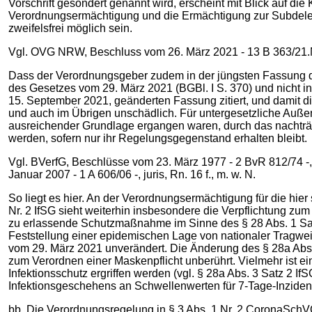
Vorschrift gesondert genannt wird, erscheint mit Blick auf die
Verordnungsermächtigung und die Ermächtigung zur Subdeleg
zweifelsfrei möglich sein.
Vgl. OVG NRW, Beschluss vom 26. März 2021 ‑ 13 B 363/21.NE
Dass der Verordnungsgeber zudem in der jüngsten Fassung de
des Gesetzes vom 29. März 2021 (BGBl. I S. 370) und nicht in
15. September 2021, geänderten Fassung zitiert, und damit di
und auch im Übrigen unschädlich. Für untergesetzliche Außen
ausreichender Grundlage ergangen waren, durch das nachträgli
werden, sofern nur ihr Regelungsgegenstand erhalten bleibt.
Vgl. BVerfG, Beschlüsse vom 23. März 1977 - 2 BvR 812/74 -,
Januar 2007 - 1 A 606/06 -, juris, Rn. 16 f., m. w. N.
So liegt es hier. An der Verordnungsermächtigung für die hier
Nr. 2 IfSG sieht weiterhin insbesondere die Verpflichtung 
zu erlassende Schutzmaßnahme im Sinne des § 28 Abs. 1 Satz
Feststellung einer epidemischen Lage von nationaler Tragwei
vom 29. März 2021 unverändert. Die Änderung des § 28a Abs. 
zum Verordnen einer Maskenpflicht unberührt. Vielmehr ist e
Infektionsschutz ergriffen werden (vgl. § 28a Abs. 3 Satz 2 If
Infektionsgeschehens an Schwellenwerten für 7-Tage-Inziden
bb. Die Verordnungsregelung in § 3 Abs. 1 Nr. 2 CoronaSchVO