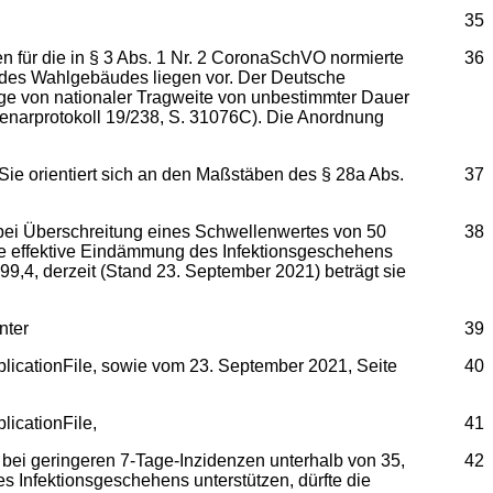
35
en für die in § 3 Abs. 1 Nr. 2 CoronaSchVO normierte
36
 des Wahlgebäudes liegen vor. Der Deutsche
ge von nationaler Tragweite von unbestimmter Dauer
 Plenarprotokoll 19/238, S. 31076C). Die Anordnung
Sie orientiert sich an den Maßstäben des § 28a Abs.
37
 bei Überschreitung eines Schwellenwertes von 50
38
e effektive Eindämmung des Infektionsgeschehens
9,4, derzeit (Stand 23. September 2021) beträgt sie
nter
39
licationFile, sowie vom 23. September 2021, Seite
40
icationFile,
41
 bei geringeren 7-Tage-Inzidenzen unterhalb von 35,
42
s Infektionsgeschehens unterstützen, dürfte die