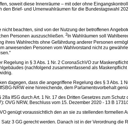
ffen, soweit diese Innenräume – mit oder ohne Eingangskontr
ich den Brief- und Urnenwahlräumen für die Bundestagswahl 2
 nicht beachten, sind von der Nutzung der betroffenen Angebote
2
lichen Personen auszuschließen.
In Wahlräumen soll Wahlberec
g ihres Wahlrechts ohne Gefährdung anderer Personen ermögl
um anwesenden Personen vom Wahlvorstand nicht zu gewährlei
sen.“
der Regelung in § 3 Abs. 1 Nr. 2 CoronaSchVO zur Maskenpflicht
gebäudes (nachfolgend zusammenfassend als Maskenpflicht im 
widrig.
nken dagegen, dass die angegriffene Regelung des § 3 Abs. 1 N
 § 13 IfSBG-NRW eine hinreichende, dem Parlamentsvorbehalt ge
§ 28a IfSG durch Art. 1 Nr. 17 des Dritten Gesetzes zum Schut
7): OVG NRW, Beschluss vom 15. Dezember 2020 - 13 B 1731/20.N
VO genügt voraussichtlich den an sie zu stellenden formellen 
. 1 Satz 3 GG gerecht werden. Danach ist in der Verordnung die