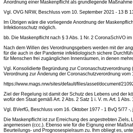
Anordnung einer Maskenpflicht als grundlegende Maßnahme de
Vgl. OVG NRW, Beschluss vom 10. September 2021 - 13 B 1335/
Im Übrigen wäre die vorliegende Anordnung der Maskenpflich
Infektionsschutz möglich.
bb. Die Maskenpflicht nach § 3 Abs. 1 Nr. 2 CoronaSchVO im 
Nach dem Willen des Verordnungsgebers werden mit der an
für die auch in der Pandemie infektiologisch sichere Durchf
für Menschen frei zugänglichen Innenräumen, in denen mehr
Vgl. Konsolidierte Begründung zur Coronaschutzverordnung (
Verordnung zur Änderung der Coronaschutzverordnung vom 14
https://www.mags.nrw/sites/default/files/asset/document/21
Ziel der Regelung ist damit der Schutz des Lebens und der kö
wofür den Staat gemäß Art. 2 Abs. 2 Satz 1 i. V. m. Art. 1 Abs.
Vgl. BVerfG, Beschluss vom 16. Oktober 1977 ‑ 1 BvQ 5/77 -, ju
Die Maskenpflicht ist zur Erreichung des angestrebten Ziels, 
angemessen (ccc.). Ebenso wie für die Eignung einer Maßna
Beurteilungs- und Prognosespielraum zu. Ihm obliegt es, un