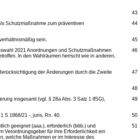
43
G als Schutzmaßnahme zum präventiven
44
verhältnismäßig sein.
45
stagswahl 2021 Anordnungen und Schutzmaßnahmen
46
troffen. In den Wahlräumen herrscht wie in anderen,
 Berücksichtigung der Änderungen durch die Zweite
47
48
rung insgesamt (vgl. § 28a Abs. 3 Satz 1 IfSG),
49
 S 1868/21 -, juris, Rn. 40.
50
ch geeignet (aaa.), erforderlich (bbb.) und
51
erordnungsgeber für ihre Erforderlichkeit ein
den, welche Maßnahmen er im Interesse des