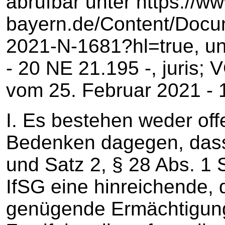
abrufbar unter https://w
bayern.de/Content/Doc
2021-N-1681?hl=true, u
‑ 20 NE 21.195 -, juris;
vom 25. Februar 2021 ‑ 1 
I. Es bestehen weder off
Bedenken dagegen, dass 
und Satz 2, § 28 Abs. 1 S
IfSG eine hinreichende,
genügende Ermächtigung