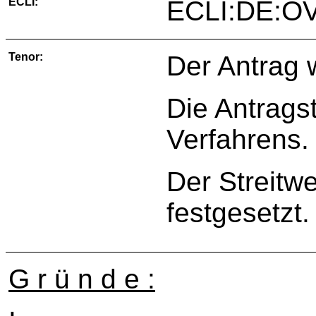
ECLI:
ECLI:DE:O
Tenor:
Der Antrag 
Die Antragst
Verfahrens.
Der Streitwe
festgesetzt.
G r ü n d e :