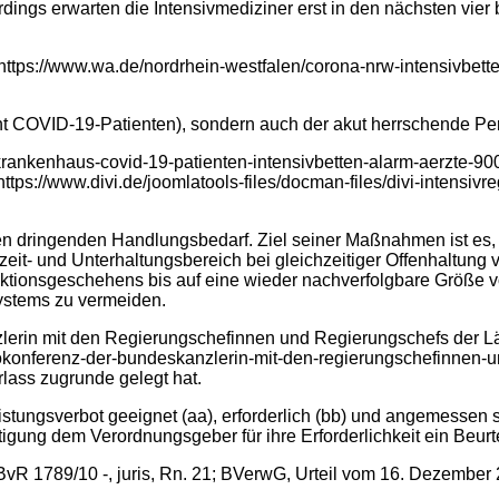
erdings erwarten die Intensivmediziner erst in den nächsten vi
 https://www.wa.de/nordrhein-westfalen/corona-nrw-intensivbette
cht COVID-19-Patienten), sondern auch der akut herrschende Per
krankenhaus-covid-19-patienten-intensivbetten-alarm-aerzte-900
ttps://www.divi.de/joomlatools-files/docman-files/divi-intensivre
n dringenden Handlungsbedarf. Ziel seiner Maßnahmen ist es, i
zeit- und Unterhaltungsbereich bei gleichzeitiger Offenhaltu
fektionsgeschehens bis auf eine wieder nachverfolgbare Größe
ystems zu vermeiden.
lerin mit den Regierungschefinnen und Regierungschefs der Lä
eokonferenz-der-bundeskanzlerin-mit-den-regierungschefinnen-
ass zugrunde gelegt hat.
istungsverbot geeignet (aa), erforderlich (bb) und angemessen s
g dem Verordnungsgeber für ihre Erforderlichkeit ein Beurt
1789/10 -, juris, Rn. 21; BVerwG, Urteil vom 16. Dezember 201