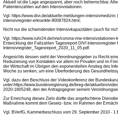
Aktuell ist die Lage angespannt, aber noch beherrschbar. All
Patientenzahlen auf den Intensivstationen.
Vgl. https://www.divi.de/aktuelle-meldungen-intensivmedizin;
intensivregister-erkrankte-90087824.html;
Nicht nur die schwindenden Intensivkapazitäten (auch für ni
Vgl. https://www.ruhr24.de/nrw/corona-nrw-intensivstationen-
Entwicklung der Fallzahlen Tagesreport DIVI Intensivregister h
Intensivregister_Tagesreport_2020_11_05.pdf.
Angesichts dessen sieht der Verordnungsgeber zu Recht eine
Reduzierung von Kontakten vor allem im Privaten und im Frei
der Wirtschaft im Übrigen den exponentiellen Anstieg des In
Woche zu senken, um eine Überforderung des Gesundheitss
Vgl. dazu den Beschluss der Videokonferenz der Bundeskanz
unter:https://www.bundesregierung.de/breg-de/aktuelles/vid
2020-1805248, den der Antragsgegner seinem Verordnungserl
Zur Erreichung dieses Ziels dürfte das angefochtene Dienstle
Maßnahme kommt dem Gesetz- bzw. im Rahmen der Ermächtigun
Vgl. BVerfG, Kammerbeschluss vom 29. September 2010 - 1 BvR 