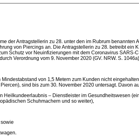
me der Antragstellerin zu 28. unter den im Rubrum benannten Ansc
führung von Piercings an. Die Antragstellerin zu 28. betreibt ein
g zum Schutz vor Neuinfizierungen mit dem Coronavirus SARS
t durch Verordnung vom 9. November 2020 (GV. NRW. S. 1046a)
in Mindestabstand von 1,5 Metern zum Kunden nicht eingehalt
 Piercen), sind bis zum 30. November 2020 untersagt. Davon
 Heilkundeerlaubnis – Dienstleister im Gesundheitswesen (ein
thopädischen Schuhmachern und so weiter),
 sowie
twagen.