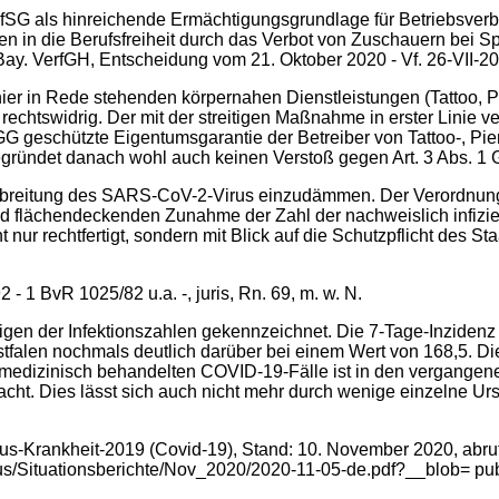
, 2 IfSG als hinreichende Ermächtigungsgrundlage für Betriebsve
riffen in die Berufsfreiheit durch das Verbot von Zuschauern be
y. VerfGH, Entscheidung vom 21. Oktober 2020 ‑ Vf. 26-VII-20 ‑,
ier in Rede stehenden körpernahen Dienstleistungen (Tattoo, P
rechtswidrig. Der mit der streitigen Maßnahme in erster Linie ve
 GG geschützte Eigentumsgarantie der Betreiber von Tattoo-, P
gründet danach wohl auch keinen Verstoß gegen Art. 3 Abs. 1 G
erbreitung des SARS-CoV-2-Virus einzudämmen. Der Verordnun
 und flächendeckenden Zunahme der Zahl der nachweislich infi
t nur rechtfertigt, sondern mit Blick auf die Schutzpflicht des 
 - 1 BvR 1025/82 u.a. -, juris, Rn. 69, m. w. N.
eigen der Infektionszahlen gekennzeichnet. Die 7-Tage-Inziden
alen nochmals deutlich darüber bei einem Wert von 168,5. Die 
ivmedizinisch behandelten COVID-19-Fälle ist in den vergange
cht. Dies lässt sich auch nicht mehr durch wenige einzelne Ursa
irus-Krankheit-2019 (Covid-19), Stand: 10. November 2020, abruf
us/Situationsberichte/Nov_2020/2020-11-05-de.pdf?__blob= publ