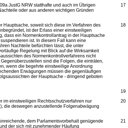
§ 109a JustG NRW statthafte und auch im Übrigen
17
r Nachteile oder aus anderen wichtigen Gründen
r Hauptsache, soweit sich diese im Verfahren des
18
begründet, ist der Erlass einer einstweiligen
g, dass ein Normenkontrollantrag in der Hauptsache
 suspendieren ist. In diesem Fall kann eine
ren Nachteile befürchten lässt, die unter
vorläufige Regelung mit Blick auf die Wirksamkeit
saussichten des Normenkontrollverfahrens nicht
Gegenüberzustellen sind die Folgen, die einträten,
den, wenn die begehrte einstweilige Anordnung
 sprechenden Erwägungen müssen die gegenläufigen
rfolgsaussichten der Hauptsache - dringend geboten
19
r im einstweiligen Rechtsschutzverfahren nur
20
I.), die deswegen anzustellende Folgenabwägung
 als hinreichende, dem Parlamentsvorbehalt genügende
21
grund der sich mit zunehmender Häufung