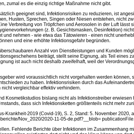
n, zumal es die einzig richtige Maßnahme nicht gibt.
lich geeignet sind, Infektionsrisiken zu reduzieren, ist ange
men, Husten, Sprechen, Singen oder Niesen entstehen, nicht zwe
 Eine Verbreitung von Tröpfchen und Aerosolen in der Luft lässt
gienevorkehrungen (z. B. Gesichtsmasken, Desinfektion) nicht 
 und nehmen - wie etwa das Tätowieren - einen nicht unerhebli
können und eine erhöhte Infektionsgefahr begründen.
 überschaubaren Anzahl von Dienstleistungen und Kunden mögl
ionsgeschehens beiträgt, stellt seine Eignung, als Teil ein
gnung ist auch nicht deshalb zweifelhaft, weil der Verordnung
geber wird voraussichtlich nicht vorgehalten werden können, sich
ntschieden zu haben. Infektionsrisiken durch das Aufeinandert
cht vergleichbar effektiv verhindern.
 Kosmetikstudios bislang nicht als Infektionstreiber erwiesen ha
mstands, dass sich Infektionsketten größtenteils nicht mehr zur
rus-Krankheit-2019 (Covid-19), S. 2, Stand: 5. November 2020, ab
sberichte/Nov_2020/2020-11-05-de.pdf?__blob= publicationFile
tellen. Fehlende Berichte über Infektionen im Zusammenhang mi