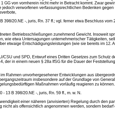
 Abs. 1 GG von vornherein nicht mehr in Betracht kommt. Zwar g
 jedoch verworfenen verfassungsrechtlichen Bedenken gegen di
sverbote,
98/20.NE -, juris, Rn. 37 ff.; vgl. ferner etwa Beschluss vom 23.
neten Betriebsschließungen zunehmend Gewicht. Insoweit spric
wie etwa Untersagungen unternehmerischer Tätigkeiten, selbs
er etwaige Entschädigungsleistungen (wie sie bereits im 12. Ab
U/CSU und SPD, Entwurf eines Dritten Gesetzes zum Schutz d
, der in einem neuen § 28a IfSG für die Dauer der Feststellun
s es im Rahmen unvorhergesehener Entwicklungen aus übergeor
bergangszeitraum insbesondere auf der Grundlage von General
gelungsbedürftigen Maßnahmen vorläufig reagieren zu können.
3 B 398/20.NE -, juris, Rn. 59 ff., m. w. N.
wendigkeit einer näheren (anvisierten) Regelung durch den parl
ng nicht als offensichtlich angenommen werden, sondern bedarf