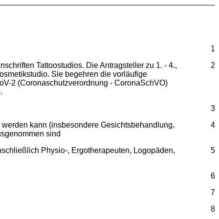
1
hriften Tattoostudios. Die Antragsteller zu 1. - 4.,
2
 Kosmetikstudio. Sie begehren die vorläufige
-CoV-2 (Coronaschutzverordnung - CoronaSchVO)
.
3
en werden kann (insbesondere Gesichtsbehandlung,
4
 ausgenommen sind
schließlich Physio-, Ergotherapeuten, Logopäden,
5
6
7
8