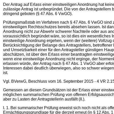
Der Antrag auf Erlass einer einstweiligen Anordnung hat kein
zulässige Antrag ist unbegründet. Die von der Antragstellern
dringend geboten (§ 47 Abs. 6 VwGO).
Prüfungsmaßstab im Verfahren nach § 47 Abs. 6 VwGO sind zu
einstweiligen Rechtsschutzes bereits absehen lassen. Ist dan
Anordnung nicht zur Abwehr schwerer Nachteile oder aus and
voraussichtlich begründet wäre, so ist dies ein wesentliches 
einstweilige Anordnung ergehen, wenn der (weitere) Vollzug d
Berücksichtigung der Belange des Antragstellers, betroffener 
und Umsetzbarkeit einer für den Antragsteller günstigen Hau
abschätzen, ist über den Erlass einer beantragten einstweil
wenn eine einstweilige Anordnung nicht erginge, der Normenko
erlassen würde, der Antrag nach § 47 Abs. 1 VwGO aber erfo
Interessen dabei deutlich überwiegen, also so schwer wiegen,
ist.
Vgl. BVerwG, Beschluss vom 16. September 2015 ‑ 4 VR 2.15 -,
Gemessen an diesen Grundsätzen ist der Erlass einer einstwe
möglichen summarischen Prüfung von offenen Erfolgsaussich
aber zu Lasten der Antragstellerin ausfällt (II.).
I. 1. Bei summarischer Prüfung erweist sich noch nicht als of
Ermächtigungsgrundlage für die derzeit erneut (in § 12 Abs