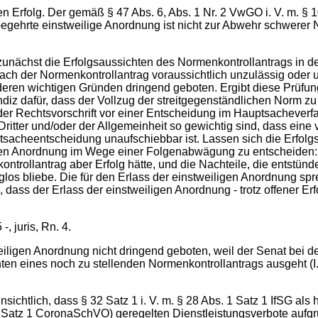
en Erfolg. Der gemäß § 47 Abs. 6, Abs. 1 Nr. 2 VwGO i. V. m. 
 begehrte einstweilige Anordnung ist nicht zur Abwehr schwere
nächst die Erfolgsaussichten des Normenkontrollantrags in de
ach der Normenkontrollantrag voraussichtlich unzulässig oder un
eren wichtigen Gründen dringend geboten. Ergibt diese Prüfun
Indiz dafür, dass der Vollzug der streitgegenständlichen Norm zu
er Rechtsvorschrift vor einer Entscheidung im Hauptsacheverfah
Dritter und/oder der Allgemeinheit so gewichtig sind, dass eine 
ptsacheentscheidung unaufschiebbar ist. Lassen sich die Erfolg
igen Anordnung im Wege einer Folgenabwägung zu entscheiden: 
ntrollantrag aber Erfolg hätte, und die Nachteile, die entstün
lglos bliebe. Die für den Erlass der einstweiligen Anordnung
 dass der Erlass der einstweiligen Anordnung - trotz offener E
 juris, Rn. 4.
iligen Anordnung nicht dringend geboten, weil der Senat bei de
ten eines noch zu stellenden Normenkontrollantrags ausgeht (
fensichtlich, dass § 32 Satz 1 i. V. m. § 28 Abs. 1 Satz 1 IfSG
. 1 Satz 1 CoronaSchVO) geregelten Dienstleistungsverbote auf