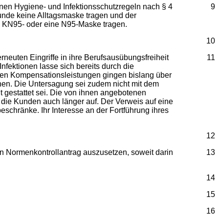
nen Hygiene- und Infektionsschutzregeln nach § 4
9
unde keine Alltagsmaske tragen und der
e KN95- oder eine N95-Maske tragen.
10
euten Eingriffe in ihre Berufsausübungsfreiheit
11
nfektionen lasse sich bereits durch die
len Kompensationsleistungen gingen bislang über
chen. Die Untersagung sei zudem nicht mit dem
t gestattet sei. Die von ihnen angebotenen
h die Kunden auch länger auf. Der Verweis auf eine
eschränke. Ihr Interesse an der Fortführung ihres
12
n Normenkontrollantrag auszusetzen, soweit darin
13
14
15
16