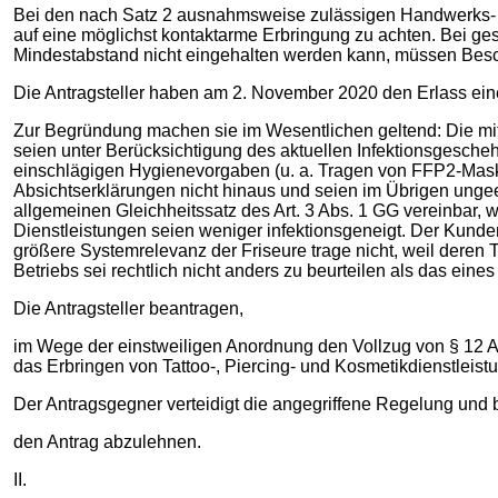
Bei den nach Satz 2 ausnahmsweise zulässigen Handwerks- un
auf eine möglichst kontaktarme Erbringung zu achten. Bei ge
Mindestabstand nicht eingehalten werden kann, müssen Besc
Die Antragsteller haben am 2. November 2020 den Erlass ein
Zur Begründung machen sie im Wesentlichen geltend: Die mit
seien unter Berücksichtigung des aktuellen Infektionsgescheh
einschlägigen Hygienevorgaben (u. a. Tragen von FFP2-Mask
Absichtserklärungen nicht hinaus und seien im Übrigen ungee
allgemeinen Gleichheitssatz des Art. 3 Abs. 1 GG vereinbar, 
Dienstleistungen seien weniger infektionsgeneigt. Der Kunden
größere Systemrelevanz der Friseure trage nicht, weil deren 
Betriebs sei rechtlich nicht anders zu beurteilen als das eine
Die Antragsteller beantragen,
im Wege der einstweiligen Anordnung den Vollzug von § 12 A
das Erbringen von Tattoo-, Piercing- und Kosmetikdienstleist
Der Antragsgegner verteidigt die angegriffene Regelung und 
den Antrag abzulehnen.
II.