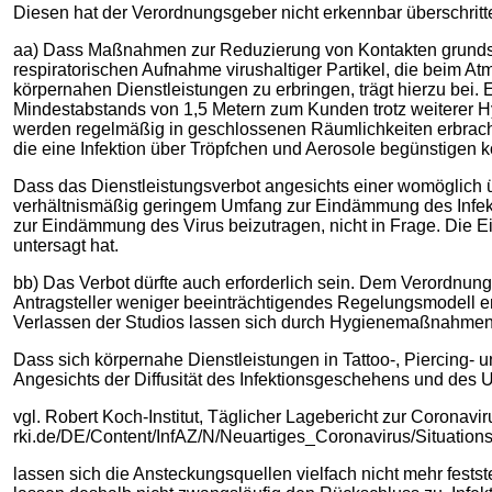
Diesen hat der Verordnungsgeber nicht erkennbar überschritte
aa) Dass Maßnahmen zur Reduzierung von Kontakten grundsätz
respiratorischen Aufnahme virushaltiger Partikel, die beim At
körpernahen Dienstleistungen zu erbringen, trägt hierzu bei.
Mindestabstands von 1,5 Metern zum Kunden trotz weiterer Hy
werden regelmäßig in geschlossenen Räumlichkeiten erbracht
die eine Infektion über Tröpfchen und Aerosole begünstigen 
Dass das Dienstleistungsverbot angesichts einer womöglich
verhältnismäßig geringem Umfang zur Eindämmung des Infekt
zur Eindämmung des Virus beizutragen, nicht in Frage. Die Ei
untersagt hat.
bb) Das Verbot dürfte auch erforderlich sein. Dem Verordnungs
Antragsteller weniger beeinträchtigendes Regelungsmodell e
Verlassen der Studios lassen sich durch Hygienemaßnahmen ni
Dass sich körpernahe Dienstleistungen in Tattoo-, Piercing- und
Angesichts der Diffusität des Infektionsgeschehens und des U
vgl. Robert Koch-Institut, Täglicher Lagebericht zur Coronavi
rki.de/DE/Content/InfAZ/N/Neuartiges_Coronavirus/Situation
lassen sich die Ansteckungsquellen vielfach nicht mehr fests