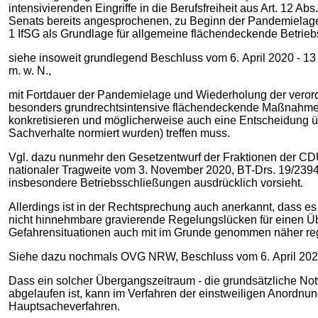
intensivierenden Eingriffe in die Berufsfreiheit aus Art. 12
Senats bereits angesprochenen, zu Beginn der Pandemielage
1 IfSG als Grundlage für allgemeine flächendeckende Betrieb
siehe insoweit grundlegend Beschluss vom 6. April 2020 - 13 B 3
m. w. N.,
mit Fortdauer der Pandemielage und Wiederholung der verord
besonders grundrechtsintensive flächendeckende Maßnahmen, 
konkretisieren und möglicherweise auch eine Entscheidung üb
Sachverhalte normiert wurden) treffen muss.
Vgl. dazu nunmehr den Gesetzentwurf der Fraktionen der CD
nationaler Tragweite vom 3. November 2020, BT-Drs. 19/23944
insbesondere Betriebsschließungen ausdrücklich vorsieht.
Allerdings ist in der Rechtsprechung auch anerkannt, das
nicht hinnehmbare gravierende Regelungslücken für einen Ü
Gefahrensituationen auch mit im Grunde genommen näher re
Siehe dazu nochmals OVG NRW, Beschluss vom 6. April 2020 - 1
Dass ein solcher Übergangszeitraum ‑ die grundsätzliche Not
abgelaufen ist, kann im Verfahren der einstweiligen Anordnu
Hauptsacheverfahren.