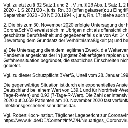
Vgl. zuletzt zu § 32 Satz 1 und 2 i. V .m. § 28 Abs. 1 Satz 1
2020 - 1 S 2871/20 -, juris, Rn. 30 (offen gelassen); zu Eing
September 2020 ‑ 20 NE 20.1994 ‑, juris, Rn. 17; siehe auch Ba
2. Die bis zum 30. November 2020 erfolgte Untersagung der h
CoronaSchVO erweist sich im Übrigen nicht als offensichtlich 
geschützte Berufsfreiheit und gegebenenfalls die von Art. 14
Bewertung dem Grundsatz der Verhältnismäßigkeit (a) und be
a) Die Untersagung dient dem legitimen Zweck, die Weiterv
Pandemie angesichts der in jüngster Zeit erfolgten rapiden
Gefahrensituation begründet, die staatliches Einschreiten nich
gebietet.
Vgl. zu dieser Schutzpflicht BVerfG, Urteil vom 28. Januar 1992
Die gegenwärtige Situation ist durch ein exponentielles Anst
Deutschland bei einem Wert von 139,1 und für Nordrhein-Westf
Tage-R-Wert) und 0,92 (7-Tage-R-Wert). Die Zahl der intens
2020 auf 3.059 Patienten am 10. November 2020 fast verfünffa
Infektionsgeschehen sehr diffus dar.
Vgl. Robert Koch-Institut, Täglicher Lagebericht zur Coronav
https://www.rki.de/DE/Content/InfAZ/N/Neuartiges_Coronavir