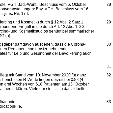
rbote: VGH Bad.-Württ., Beschluss vom 6. Oktober
28
i Sportveranstaltungen: Bay. VGH, Beschluss vom 16.
 juris, Rn. 17 f.
iercing und Kosmetik) durch § 12 Abs. 2 Satz 1
29
rbundene Eingriff in die durch Art. 12 Abs. 1 GG
iercing- und Kosmetikstudios genügt bei summarischer
G (b).
gsgeber darf davon ausgehen, dass die Corona-
30
zierten Personen eine ernstzunehmende
Staates für Leib und Gesundheit der Bevölkerung auch
31
z liegt mit Stand vom 10. November 2020 für ganz
32
berichteten R-Werte liegen derzeit bei 0,88 (4-
nen drei Wochen von 618 Patienten am 13. Oktober
chen erklären. Vielmehr stellt sich das aktuelle
bar unter:
33
icationFile.