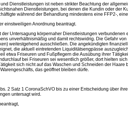
d Dienstleistungen ist neben strikter Beachtung der allgemei
sichtsnahen Dienstleistungen, bei denen die Kundin oder der K
häftigte während der Behandlung mindestens eine FFP2-, ein
er einstweiligen Anordnung beantragt.
 der Untersagung körpernaher Dienstleistungen verbundenen ern
ens unverhältnismäßig und damit rechtswidrig. Die Gefahr von I
en) weitestgehend ausschließen. Die angekündigten finanziel
ignet, die aktuell eintretenden Liquiditätsengpässe auszuglei
weil etwa Friseuren und Fußpflegern die Ausübung ihrer Tätigkei
durchlauf bei Friseuren sei wesentlich größer, dort hielten sic
Tätigkeit sich nicht auf das Waschen und Schneiden der Haare b
s Warengeschäfts, das geöffnet bleiben dürfe.
bs. 2 Satz 1 CoronaSchVO bis zu einer Entscheidung über ihre
ungen untersagt wird.
beantragt,