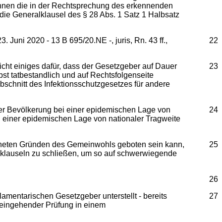
ewinnen die in der Rechtsprechung des erkennenden
e Generalklausel des § 28 Abs. 1 Satz 1 Halbsatz
 Juni 2020 ‑ 13 B 695/20.NE ‑, juris, Rn. 43 ff.,
22
ht einiges dafür, dass der Gesetzgeber auf Dauer
23
t tatbestandlich und auf Rechtsfolgenseite
schnitt des Infektionsschutzgesetzes für andere
er Bevölkerung bei einer epidemischen Lage von
24
g einer epidemischen Lage von nationaler Tragweite
dneten Gründen des Gemeinwohls geboten sein kann,
25
klauseln zu schließen, um so auf schwerwiegende
26
amentarischen Gesetzgeber unterstellt ‑ bereits
27
 eingehender Prüfung in einem