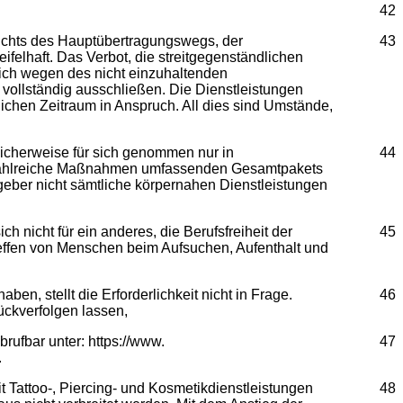
42
sichts des Hauptübertragungswegs, der
43
ifelhaft. Das Verbot, die streitgegenständlichen
 sich wegen des nicht einzuhaltenden
vollständig ausschließen. Die Dienstleistungen
chen Zeitraum in Anspruch. All dies sind Umstände,
icherweise für sich genommen nur in
44
es zahlreiche Maßnahmen umfassenden Gesamtpakets
sgeber nicht sämtliche körpernahen Dienstleistungen
 nicht für ein anderes, die Berufsfreiheit der
45
reffen von Menschen beim Aufsuchen, Aufenthalt und
ben, stellt die Erforderlichkeit nicht in Frage.
46
ückverfolgen lassen,
rufbar unter: https://www.
47
.
t Tattoo-, Piercing- und Kosmetikdienstleistungen
48