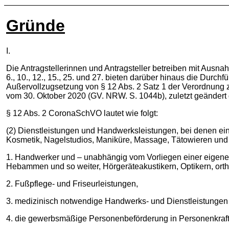
Gründe
I.
Die Antragstellerinnen und Antragsteller betreiben mit Ausnah
6., 10., 12., 15., 25. und 27. bieten darüber hinaus die Durch
Außervollzugsetzung von § 12 Abs. 2 Satz 1 der Verordnun
vom 30. Oktober 2020 (GV. NRW. S. 1044b), zuletzt geänder
§ 12 Abs. 2 CoronaSchVO lautet wie folgt:
(2) Dienstleistungen und Handwerksleistungen, bei denen e
Kosmetik, Nagelstudios, Maniküre, Massage, Tätowieren und
1. Handwerker und – unabhängig vom Vorliegen einer eigenen
Hebammen und so weiter, Hörgeräteakustikern, Optikern, or
2. Fußpflege- und Friseurleistungen,
3. medizinisch notwendige Handwerks- und Dienstleistungen
4. die gewerbsmäßige Personenbeförderung in Personenkraf