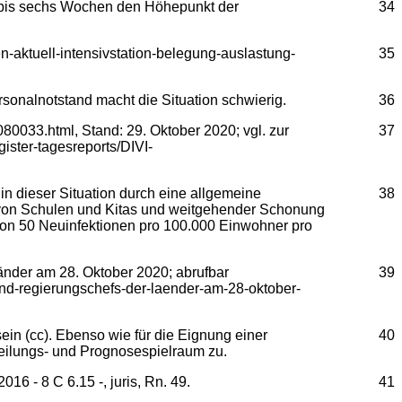
er bis sechs Wochen den Höhepunkt der
34
n-aktuell-intensivstation-belegung-auslastung-
35
sonalnotstand macht die Situation schwierig.
36
80033.html, Stand: 29. Oktober 2020; vgl. zur
37
gister-tagesreports/DIVI-
n dieser Situation durch eine allgemeine
38
ng von Schulen und Kitas und weitgehender Schonung
 von 50 Neuinfektionen pro 100.000 Einwohner pro
nder am 28. Oktober 2020; abrufbar
39
und-regierungschefs-der-laender-am-28-oktober-
ein (cc). Ebenso wie für die Eignung einer
40
eilungs- und Prognosespielraum zu.
6 - 8 C 6.15 -, juris, Rn. 49.
41