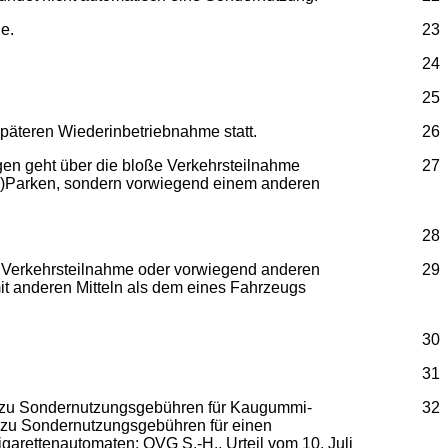
e.
23
24
25
päteren Wiederinbetriebnahme statt.
26
gen geht über die bloße Verkehrsteilnahme
27
-)Parken, sondern vorwiegend einem anderen
28
der Verkehrsteilnahme oder vorwiegend anderen
29
it anderen Mitteln als dem eines Fahrzeugs
30
31
e), zu Sondernutzungsgebühren für Kaugummi-
32
9, zu Sondernutzungsgebühren für einen
arettenautomaten; OVG S.-H., Urteil vom 10. Juli