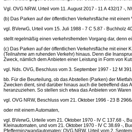
Vgl. OVG NRW, Urteil vom 11. August 2017 - 11 A 432/17 -, NWV
(b) Das Parken auf der öffentlichen Verkehrsfläche mit ein
vgl. BVerwG, Urteil vom 15. Juli 1988 - 7 C 5.87 - Buchholz 407.
stellt regelmäßig einen verkehrsfremden Vorgang dar, denn e
(c) Das Parken auf der öffentlichen Verkehrsfläche mit eine
(Teilnahme am ruhenden Verkehr) hinaus. Denn die Inanspr
Zweck, nämlich dem Anbieten einer Leistung in Form von Kut
vgl. Nds. OVG, Beschluss vom 3. September 1997 ‑ 12 M 3916/9
bb. Für die Beurteilung, ob das Abstellen (Parken) der Mietfa
Zwecken dient, sind darüber hinaus auch die betreffend das
heranzuziehen. So stellen sich etwa das Anbieten von Waren 
vgl. OVG NRW, Beschluss vom 21. Oktober 1996 ‑ 23 B 2966/95
oder mit einem Automaten,
vgl. BVerwG, Urteile vom 21. Oktober 1970 - IV C 137.68 -, 
Kleinautomaten, und vom 21. Oktober 1970 - IV C 38.69 -, Bu
Pfefferminzwandautomaten; OVG NRW, Urteil vom 2. September 