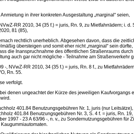
Anmietung in ihrer konkreten Ausgestaltung „marginal“ seien,
wZ-RR 2010, 34 (35 f.) = juris, Rn. 9, zu Mietfahrrädern; i. d
020, 81 (85),
 - hiernach rechtlich unerheblich. Abgesehen davon, dass die zei
mäßig übersteigen und somit eher nicht „marginal“ sein dürfte, 
dass die Inanspruchnahme des öffentlichen Straßenraums durch d
ltung auch gar nicht mögliche - Teilnahme am Straßenverkehr ger
-, NVwZ-RR 2010, 34 (35 f.) = juris, Rn. 8 f., zu Mietfahrräder
VO, Rn. 55.
e verfolgt.
n, bei denen ungeachtet der Kürze des jeweiligen Kaufvorgangs
wird.
Buchholz 401.84 Benutzungsgebühren Nr. 1, juris (nur Leitsätz
chholz 401.84 Benutzungsgebühren Nr. 3, S. 4 f. = juris, Rn. 1
1997 ‑ 23 A 63/96 -, n. v., zu Sondernutzungsgebühren für Zig
für Kaugummiautomaten.