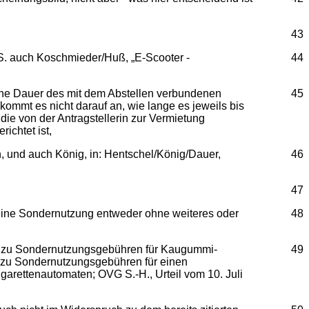
43
. S. auch Koschmieder/Huß, „E-Scooter -
44
tliche Dauer des mit dem Abstellen verbundenen
45
kommt es nicht darauf an, wie lange es jeweils bis
ie von der Antragstellerin zur Vermietung
ichtet ist,
n, und auch König, in: Hentschel/König/Dauer,
46
47
 eine Sondernutzung entweder ohne weiteres oder
48
e), zu Sondernutzungsgebühren für Kaugummi-
49
9, zu Sondernutzungsgebühren für einen
arettenautomaten; OVG S.-H., Urteil vom 10. Juli