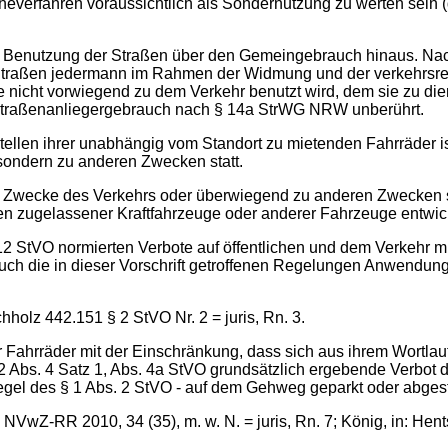
everfahren voraussichtlich als Sondernutzung zu werten sein (daz
 Benutzung der Straßen über den Gemeingebrauch hinaus. Nach
Straßen jedermann im Rahmen der Widmung und der verkehrsrecht
 nicht vorwiegend zu dem Verkehr benutzt wird, dem sie zu die
- Straßenanliegergebrauch nach § 14a StrWG NRW unberührt.
bstellen ihrer unabhängig vom Standort zu mietenden Fahrräder
sondern zu anderen Zwecken statt.
um Zwecke des Verkehrs oder überwiegend zu anderen Zwecken st
en zugelassener Kraftfahrzeuge oder anderer Fahrzeuge entwic
§ 12 StVO normierten Verbote auf öffentlichen und dem Verkehr 
auch die in dieser Vorschrift getroffenen Regelungen Anwendun
holz 442.151 § 2 StVO Nr. 2 = juris, Rn. 3.
r Fahrräder mit der Einschränkung, dass sich aus ihrem Wortlau
12 Abs. 4 Satz 1, Abs. 4a StVO grundsätzlich ergebende Verbot
egel des § 1 Abs. 2 StVO - auf dem Gehweg geparkt oder abgest
NVwZ-RR 2010, 34 (35), m. w. N. = juris, Rn. 7; König, in: Hen