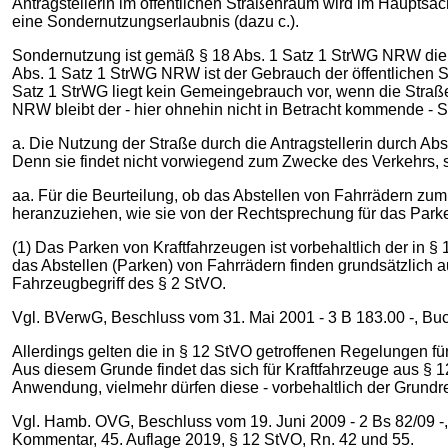
Antragstellerin im öffentlichen Straßenraum wird im Hauptsach
eine Sondernutzungserlaubnis (dazu c.).
Sondernutzung ist gemäß § 18 Abs. 1 Satz 1 StrWG NRW die
Abs. 1 Satz 1 StrWG NRW ist der Gebrauch der öffentlichen 
Satz 1 StrWG liegt kein Gemeingebrauch vor, wenn die Straße
NRW bleibt der - hier ohnehin nicht in Betracht kommende 
a. Die Nutzung der Straße durch die Antragstellerin durch A
Denn sie findet nicht vorwiegend zum Zwecke des Verkehrs, 
aa. Für die Beurteilung, ob das Abstellen von Fahrrädern z
heranzuziehen, wie sie von der Rechtsprechung für das Park
(1) Das Parken von Kraftfahrzeugen ist vorbehaltlich der in 
das Abstellen (Parken) von Fahrrädern finden grundsätzlich 
Fahrzeugbegriff des § 2 StVO.
Vgl. BVerwG, Beschluss vom 31. Mai 2001 - 3 B 183.00 -, Buch
Allerdings gelten die in § 12 StVO getroffenen Regelungen fü
Aus diesem Grunde findet das sich für Kraftfahrzeuge aus § 
Anwendung, vielmehr dürfen diese - vorbehaltlich der Grundr
Vgl. Hamb. OVG, Beschluss vom 19. Juni 2009 ‑ 2 Bs 82/09 -, 
Kommentar, 45. Auflage 2019, § 12 StVO, Rn. 42 und 55.