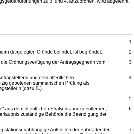
angsgeldandrohungen zu 3. und 4. anzuordnen, wird abgelehnt.
1
in dargelegten Gründe befindet, ist begründet.
2
n die Ordnungsverfügung der Antragsgegnerin vom
3
ragstellerin und dem öffentlichen
4
 einzig gebotenen summarischen Prüfung als
stellerin (dazu B.).
5
otte“ aus dem öffentlichen Straßenraum zu entfernen,
6
gserlaubnis zuständige Behörde die Beendigung der
g stationsunabhängige Aufstellen der Fahrräder der
7