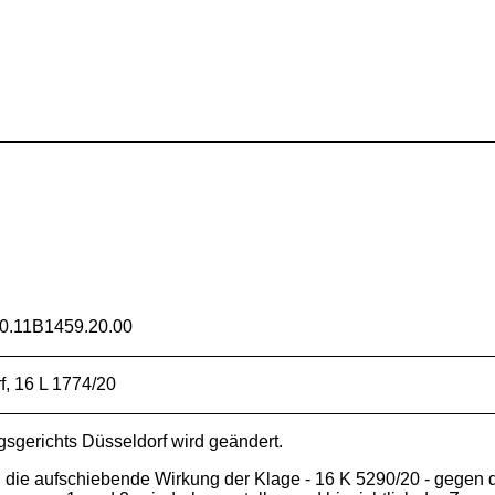
W
.11B1459.20.00
f, 16 L 1774/20
sgerichts Düsseldorf wird geändert.
in, die aufschiebende Wirkung der Klage - 16 K 5290/20 - gege