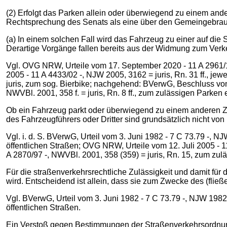
(2) Erfolgt das Parken allein oder überwiegend zu einem and
Rechtsprechung des Senats als eine über den Gemeingebrau
(a) In einem solchen Fall wird das Fahrzeug zu einer auf die
Derartige Vorgänge fallen bereits aus der Widmung zum Ver
Vgl. OVG NRW, Urteile vom 17. September 2020 ‑ 11 A 2961/19 -,
2005 - 11 A 4433/02 -, NJW 2005, 3162 = juris, Rn. 31 ff., 
juris, zum sog. Bierbike; nachgehend: BVerwG, Beschluss vom
NWVBl. 2001, 358 f. = juris, Rn. 8 ff., zum zulässigen Parken 
Ob ein Fahrzeug parkt oder überwiegend zu einem anderen Zwe
des Fahrzeugführers oder Dritter sind grundsätzlich nicht von
Vgl. i. d. S. BVerwG, Urteil vom 3. Juni 1982 - 7 C 73.79 -, N
öffentlichen Straßen; OVG NRW, Urteile vom 12. Juli 2005 - 1
A 2870/97 -, NWVBl. 2001, 358 (359) = juris, Rn. 15, zum zulä
Für die straßenverkehrsrechtliche Zulässigkeit und damit für
wird. Entscheidend ist allein, dass sie zum Zwecke des (fli
Vgl. BVerwG, Urteil vom 3. Juni 1982 - 7 C 73.79 -, NJW 1982
öffentlichen Straßen.
Ein Verstoß gegen Bestimmungen der Straßenverkehrsordnun