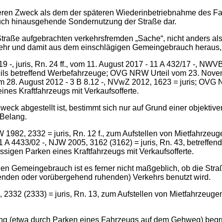
eren Zweck als dem der späteren Wiederinbetriebnahme des Fahr
ch hinausgehende Sondernutzung der Straße dar.
 Straße aufgebrachten verkehrsfremden „Sache“, nicht anders al
kehr und damit aus dem einschlägigen Gemeingebrauch heraus, 
 juris, Rn. 24 ff., vom 11. August 2017 - 11 A 432/17 -, NWVBl. 
jeweils betreffend Werbefahrzeuge; OVG NRW Urteil vom 23. Nov
 28. August 2012 - 3 B 8.12 -, NVwZ 2012, 1623 = juris; OVG 
eines Kraftfahrzeugs mit Verkaufsofferte.
ck abgestellt ist, bestimmt sich nur auf Grund einer objektive
 Belang.
JW 1982, 2332 = juris, Rn. 12 f., zum Aufstellen von Mietfahrzeu
1 A 4433/02 -, NJW 2005, 3162 (3162) = juris, Rn. 43, betreff
ssigen Parken eines Kraftfahrzeugs mit Verkaufsofferte.
 den Gemeingebrauch ist es ferner nicht maßgeblich, ob die Str
eßenden oder vorübergehend ruhenden) Verkehrs benutzt wird.
, 2332 (2333) = juris, Rn. 13, zum Aufstellen von Mietfahrzeuge
g (etwa durch Parken eines Fahrzeugs auf dem Gehweg) begrü