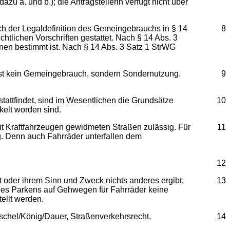
u a. und b.); die Antragstellerin verfügt nicht über
 der Legaldefinition des Gemeingebrauchs in § 14
8
lichen Vorschriften gestattet. Nach § 14 Abs. 3
nen bestimmt ist. Nach § 14 Abs. 3 Satz 1 StrWG
 ist kein Gemeingebrauch, sondern Sondernutzung.
9
attfindet, sind im Wesentlichen die Grundsätze
10
kelt worden sind.
mit Kraftfahrzeugen gewidmeten Straßen zulässig. Für
11
g. Denn auch Fahrräder unterfallen dem
12
t oder ihrem Sinn und Zweck nichts anderes ergibt.
13
 des Parkens auf Gehwegen für Fahrräder keine
ellt werden.
tschel/König/Dauer, Straßenverkehrsrecht,
14