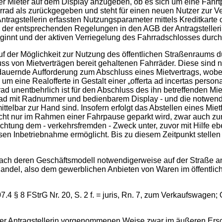
r Mieter auf dem Display anzugeben, ob es sich um eine Fahrtpa
Fahrrad als zurückgegeben und steht für einen neuen Nutzer zur 
tragstellerin erfassten Nutzungsparameter mittels Kreditkarte 
der entsprechenden Regelungen in den AGB der Antragstellerin (§
nnt und der aktiven Verriegelung des Fahrradschlosses durch de
uf der Möglichkeit zur Nutzung des öffentlichen Straßenraums d
s von Mietverträgen bereit gehaltenen Fahrräder. Diese sind ni
ernde Aufforderung zum Abschluss eines Mietvertrags, wobei d
- um eine Realofferte in Gestalt einer „offerta ad incertas perso
ad unentbehrlich ist für den Abschluss des ihn betreffenden Mi
d mit Radnummer und bedienbarem Display - und die notwendige 
elbar zur Hand sind. Insofern erfolgt das Abstellen eines Mietf
cht nur im Rahmen einer Fahrpause geparkt wird, zwar auch z
trachtung dem - verkehrsfremden - Zweck unter, zuvor mit Hilfe
sen Inbetriebnahme ermöglicht. Bis zu diesem Zeitpunkt stellen s
d nach deren Geschäftsmodell notwendigerweise auf der Straße 
handel, also dem gewerblichen Anbieten von Waren im öffentlic
407.4 § 8 FStrG Nr. 20, S. 2 f. = juris, Rn. 7, zum Verkaufswa
der Antragstellerin vorgenommenen Weise zwar im äußeren Ersch