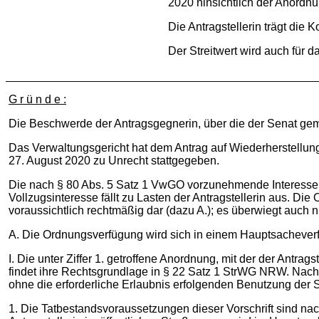
2020 hinsichtlich der Anordn
Die Antragstellerin trägt die 
Der Streitwert wird auch für 
G r ü n d e :
Die Beschwerde der Antragsgegnerin, über die der Senat gem
Das Verwaltungsgericht hat dem Antrag auf Wiederherstellu
27. August 2020 zu Unrecht stattgegeben.
Die nach § 80 Abs. 5 Satz 1 VwGO vorzunehmende Interessen
Vollzugsinteresse fällt zu Lasten der Antragstellerin aus. D
voraussichtlich rechtmäßig dar (dazu A.); es überwiegt auch 
A. Die Ordnungsverfügung wird sich in einem Hauptsacheverf
I. Die unter Ziffer 1. getroffene Anordnung, mit der der Antra
findet ihre Rechtsgrundlage in § 22 Satz 1 StrWG NRW. Nach 
ohne die erforderliche Erlaubnis erfolgenden Benutzung der 
1. Die Tatbestandsvoraussetzungen dieser Vorschrift sind na