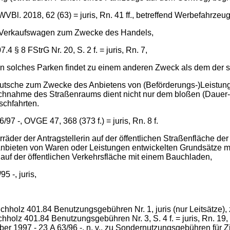
Bl. 2018, 62 (63) = juris, Rn. 41 ff., betreffend Werbefahrzeug
em Verkaufswagen zum Zwecke des Handels,
4 § 8 FStrG Nr. 20, S. 2 f. = juris, Rn. 7,
in solches Parken findet zu einem anderen Zweck als dem der s
r Kutsche zum Zwecke des Anbietens von (Beförderungs-)Leistun
uchnahme des Straßenraums dient nicht nur dem bloßen (Dauer
schfahrten.
7 -, OVGE 47, 368 (373 f.) = juris, Rn. 8 f.
hrräder der Antragstellerin auf der öffentlichen Straßenfläche 
 Anbieten von Waren oder Leistungen entwickelten Grundsätze m
auf der öffentlichen Verkehrsfläche mit einem Bauchladen,
 -, juris,
Buchholz 401.84 Benutzungsgebühren Nr. 1, juris (nur Leitsätz
chholz 401.84 Benutzungsgebühren Nr. 3, S. 4 f. = juris, Rn. 1
1997 ‑ 23 A 63/96 -, n. v., zu Sondernutzungsgebühren für Zig