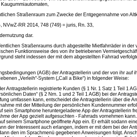
für Kaugummiautomaten,
fentlichen Straßenraum zum Zwecke der Entgegennahme von Altk
-, NVwZ-RR 2014, 748 (749) = juris, Rn. 33,
dernutzung dar.
entlichen Straßenraums durch abgestellte Mietfahrräder in de
fischen Funktionsweise des von ihr betriebenen Vermietgeschäf
grund steht indessen der mit dem abgestellten Fahrrad verfol
gsbedingungen (AGB) der Antragstellerin und der von ihr auf i
ebenen „Verleih“-System („Call a Bike“) in folgender Weise:
 Antragstellerin registrierte Kunden (§ 1 Nr. 1 Satz 1 Teil 1 AG
rsönlichen Daten“ (§ 2 Nrn. 1 und 2 Teil 1 AGB) bei der Antragst
üfung umfassen kann, entscheidet die Antragstellerin über die 
ahme mit der Mitteilung der persönlichen Kundennummer erfolgt (
 sein Smartphone heruntergeladene App der Antragstellerin frei
ahme der App gezielt aufgesuchten - Fahrrads vornehmen kann. 
 seinem Smartphone geöffnete App ein. Er erhält sodann eine
nn der Interessent auch erlangen, indem er mit dem bei der Antr
nn den im Sprachmenü gegebenen Anweisungen folgt. Anschließ