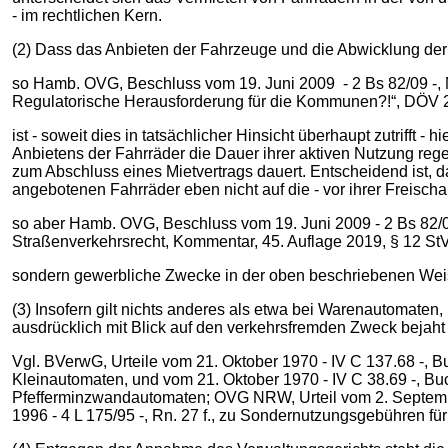
- im rechtlichen Kern.
(2) Dass das Anbieten der Fahrzeuge und die Abwicklung der 
so Hamb. OVG, Beschluss vom 19. Juni 2009 ‑ 2 Bs 82/09 -, NV
Regulatorische Herausforderung für die Kommunen?!“, DÖV 2
ist - soweit dies in tatsächlicher Hinsicht überhaupt zutrifft
Anbietens der Fahrräder die Dauer ihrer aktiven Nutzung regel
zum Abschluss eines Mietvertrags dauert. Entscheidend ist, 
angebotenen Fahrräder eben nicht auf die - vor ihrer Freischa
so aber Hamb. OVG, Beschluss vom 19. Juni 2009 ‑ 2 Bs 82/09 
Straßenverkehrsrecht, Kommentar, 45. Auflage 2019, § 12 St
sondern gewerbliche Zwecke in der oben beschriebenen Weis
(3) Insofern gilt nichts anderes als etwa bei Warenautomate
ausdrücklich mit Blick auf den verkehrsfremden Zweck bejaht 
Vgl. BVerwG, Urteile vom 21. Oktober 1970 - IV C 137.68 -, 
Kleinautomaten, und vom 21. Oktober 1970 - IV C 38.69 -, Bu
Pfefferminzwandautomaten; OVG NRW, Urteil vom 2. September 
1996 - 4 L 175/95 -, Rn. 27 f., zu Sondernutzungsgebühren 