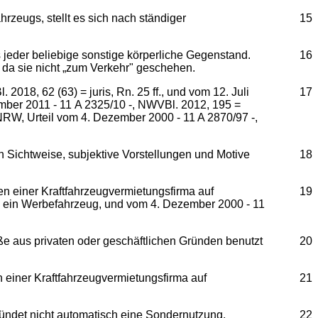
zeugs, stellt es sich nach ständiger
15
s jeder beliebige sonstige körperliche Gegenstand.
16
da sie nicht „zum Verkehr" geschehen.
2018, 62 (63) = juris, Rn. 25 ff., und vom 12. Juli
17
ember 2011 ‑ 11 A 2325/10 -, NWVBl. 2012, 195 =
NRW, Urteil vom 4. Dezember 2000 - 11 A 2870/97 -,
n Sichtweise, subjektive Vorstellungen und Motive
18
gen einer Kraftfahrzeugvermietungsfirma auf
19
end ein Werbefahrzeug, und vom 4. Dezember 2000 ‑ 11
aße aus privaten oder geschäftlichen Gründen benutzt
20
n einer Kraftfahrzeugvermietungsfirma auf
21
ndet nicht automatisch eine Sondernutzung.
22