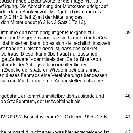
use handelt. Beantwortet er die Frage mit „Ja“,
Verfügung. Die Abrechnung der Mietkosten erfolgt auf
oder durch Bankeinzug. Maßgeblich ist dabei u. a.
 2 Nr. 1 Teil 2) mit der Mitteilung des
n Mieter endet (§ 2 Nr. 2 Satz 1 Teil 2).
urch ihre dort nach endgültiger Rückgabe zur
39
cht nur Mietgegenstand; sie sind ‑ durch ihr bloßes
ahinstehen kann, ob es sich zivilrechtlich insoweit
nas“ handelt. Entscheidend ist, dass das konkret-
etvertrags. Dieser kann überhaupt nur zustande
„Software“ - der mittels der „Call a Bike“-App
ahrrads der Antragstellerin im öffentlichen
um Zwecke der späteren Wiederinbetriebnahme;
 eben dieses Fahrrads eine Vereinbarung über dessen
ich die Mietfahrräder der Antragstellerin als eine
angebahnt, er kommt unmittelbar dort zustande und
40
hen Straßenraum, der unzweifelhaft als
gen; OVG NRW, Beschluss vom 21. Oktober 1996 - 23 B
41
einungsbild, nicht aber - was hier entscheidend ist
42