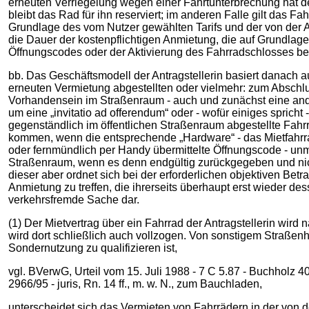
erneuten Verriegelung wegen einer Fahrtunterbrechung hat de
bleibt das Rad für ihn reserviert; im anderen Falle gilt das 
Grundlage des vom Nutzer gewählten Tarifs und der von der An
die Dauer der kostenpflichtigen Anmietung, die auf Grundlage 
Öffnungscodes oder der Aktivierung des Fahrradschlosses begi
bb. Das Geschäftsmodell der Antragstellerin basiert danach a
erneuten Vermietung abgestellten oder vielmehr: zum Abschlus
Vorhandensein im Straßenraum ‑ auch und zunächst eine andau
um eine „invitatio ad offerendum“ oder - wofür einiges spricht 
gegenständlich im öffentlichen Straßenraum abgestellte Fahrr
kommen, wenn die entsprechende „Hardware“ - das Mietfahrra
oder fernmündlich per Handy übermittelte Öffnungscode - unmitt
Straßenraum, wenn es denn endgültig zurückgegeben und ni
dieser aber ordnet sich bei der erforderlichen objektiven Be
Anmietung zu treffen, die ihrerseits überhaupt erst wieder des
verkehrsfremde Sache dar.
(1) Der Mietvertrag über ein Fahrrad der Antragstellerin wir
wird dort schließlich auch vollzogen. Von sonstigem Straßen
Sondernutzung zu qualifizieren ist,
vgl. BVerwG, Urteil vom 15. Juli 1988 - 7 C 5.87 - Buchholz 
2966/95 - juris, Rn. 14 ff., m. w. N., zum Bauchladen,
unterscheidet sich das Vermieten von Fahrrädern in der von 