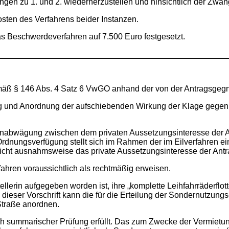
ungen zu 1. und 2. wiederherzustellen und hinsichtlich der Zw
Kosten des Verfahrens beider Instanzen.
das Beschwerdeverfahren auf 7.500 Euro festgesetzt.
äß § 146 Abs. 4 Satz 6 VwGO anhand der von der Antragsgegner
ng und Anordnung der aufschiebenden Wirkung der Klage gege
abwägung zwischen dem privaten Aussetzungsinteresse der Ant
ie Ordnungsverfügung stellt sich im Rahmen der im Eilverfahren
nicht ausnahmsweise das private Aussetzungsinteresse der Antrag
ahren voraussichtlich als rechtmäßig erweisen.
gstellerin aufgegeben worden ist, ihre „komplette Leihfahrräderfl
dieser Vorschrift kann die für die Erteilung der Sondernutzun
Straße anordnen.
ch summarischer Prüfung erfüllt. Das zum Zwecke der Vermietun