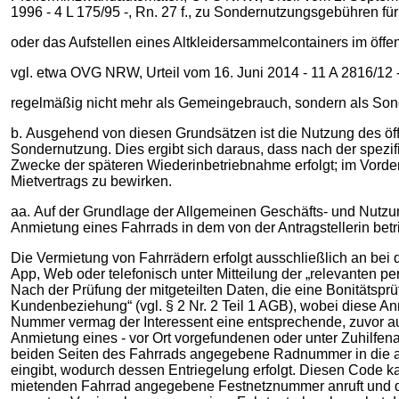
1996 - 4 L 175/95 -, Rn. 27 f., zu Sondernutzungsgebühren 
oder das Aufstellen eines Altkleidersammelcontainers im öf
vgl. etwa OVG NRW, Urteil vom 16. Juni 2014 - 11 A 2816/12 
regelmäßig nicht mehr als Gemeingebrauch, sondern als Son
b. Ausgehend von diesen Grundsätzen ist die Nutzung des öff
Sondernutzung. Dies ergibt sich daraus, dass nach der spezi
Zwecke der späteren Wiederinbetriebnahme erfolgt; im Vorder
Mietvertrags zu bewirken.
aa. Auf der Grundlage der Allgemeinen Geschäfts- und Nutzun
Anmietung eines Fahrrads in dem von der Antragstellerin betri
Die Vermietung von Fahrrädern erfolgt ausschließlich an bei der
App, Web oder telefonisch unter Mitteilung der „relevanten pe
Nach der Prüfung der mitgeteilten Daten, die eine Bonitätspr
Kundenbeziehung“ (vgl. § 2 Nr. 2 Teil 1 AGB), wobei diese Ann
Nummer vermag der Interessent eine entsprechende, zuvor auf
Anmietung eines - vor Ort vorgefundenen oder unter Zuhilfen
beiden Seiten des Fahrrads angegebene Radnummer in die auf
eingibt, wodurch dessen Entriegelung erfolgt. Diesen Code ka
mietenden Fahrrad angegebene Festnetznummer anruft und da