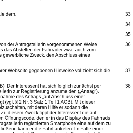
leidern,
33
34
35
r von der Antragstellerin vorgenommenen Weise
36
ts das Abstellen der Fahrräder zwar auch zum
gte gewerbliche Zweck, den Abschluss eines
hrer Webseite gegebenen Hinweise vollzieht sich die
37
B). Der Interessent hat sich folglich zunächst per
38
ellerin zur Registrierung anzumelden („Antrag“).
Annahme des Antrags „auf Abschluss einer
vgl. § 2 Nr. 3 Satz 1 Teil 1 AGB). Mit dieser
zuschalten, mit deren Hilfe er sodann die
Zu diesem Zweck tippt der Interessent die auf
n Öffnungscode, den er in das Display des Fahrrads
agstellerin registrierten Smartphone eine auf dem zu
end kann er die Fahrt antreten. Im Falle einer