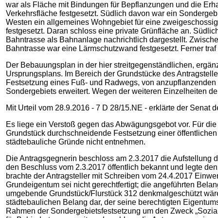
war als Fläche mit Bindungen für Bepflanzungen und die Erha
Verkehrsfläche festgesetzt. Südlich davon war ein Sondergeb
Westen ein allgemeines Wohngebiet für eine zweigeschossig
festgesetzt. Daran schloss eine private Grünfläche an. Südlic
Bahntrasse als Bahnanlage nachrichtlich dargestellt. Zwisch
Bahntrasse war eine Lärmschutzwand festgesetzt. Ferner tra
Der Bebauungsplan in der hier streitgegenständlichen, erg
Ursprungsplans. Im Bereich der Grundstücke des Antragsteller
Festsetzung eines Fuß- und Radwegs, von anzupflanzenden
Sondergebiets erweitert. Wegen der weiteren Einzelheiten de
Mit Urteil vom 28.9.2016 - 7 D 28/15.NE - erklärte der Sena
Es liege ein Verstoß gegen das Abwägungsgebot vor. Für die
Grundstück durchschneidende Festsetzung einer öffentlichen
städtebauliche Gründe nicht entnehmen.
Die Antragsgegnerin beschloss am 2.3.2017 die Aufstellung 
den Beschluss vom 2.3.2017 öffentlich bekannt und legte den
brachte der Antragsteller mit Schreiben vom 24.4.2017 Einwe
Grundeigentum sei nicht gerechtfertigt; die angeführten Bel
umgebende Grundstück/Flurstück 312 denkmalgeschützt wäre
städtebaulichen Belang dar, der seine berechtigten Eigentu
Rahmen der Sondergebietsfestsetzung um den Zweck „Soziale