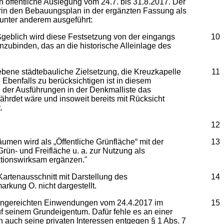
 öffentliche Auslegung vom 24.7. bis 31.8.2017. Der
in den Bebauungsplan in der ergänzten Fassung als
unter anderem ausgeführt:
ßgeblich wird diese Festsetzung von der eingangs
10
zubinden, das an die historische Alleinlage des
bene städtebauliche Zielsetzung, die Kreuzkapelle
11
 Ebenfalls zu berücksichtigen ist in diesem
der Ausführungen in der Denkmalliste das
rdet wäre und insoweit bereits mit Rücksicht
.
12
men wird als „Öffentliche Grünfläche“ mit der
13
rün- und Freifläche u. a. zur Nutzung als
ktionswirksam ergänzen."
artenausschnitt mit Darstellung des
14
kung O. nicht dargestellt.
e eingereichten Einwendungen vom 24.4.2017 im
15
uf seinem Grundeigentum. Dafür fehle es an einer
 auch seine privaten Interessen entgegen § 1 Abs. 7