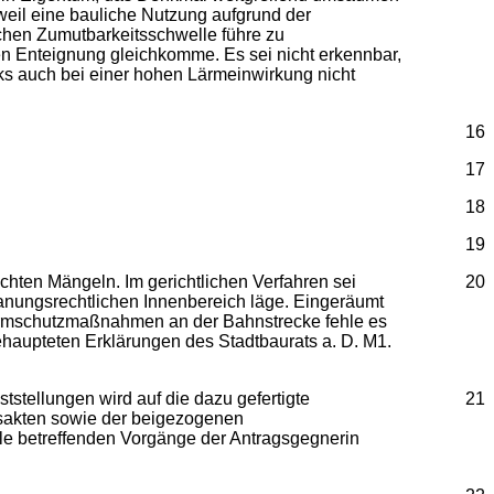
weil eine bauliche Nutzung aufgrund der
chen Zumutbarkeitsschwelle führe zu
hen Enteignung gleichkomme. Es sei nicht erkennbar,
ks auch bei einer hohen Lärmeinwirkung nicht
16
17
18
19
achten Mängeln. Im gerichtlichen Verfahren sei
20
anungsrechtlichen Innenbereich läge. Eingeräumt
Lärmschutzmaßnahmen an der Bahnstrecke fehle es
aupteten Erklärungen des Stadtbaurats a. D. M1.
stellungen wird auf die dazu gefertigte
21
tsakten sowie der beigezogenen
le betreffenden Vorgänge der Antragsgegnerin