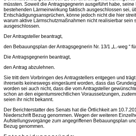
müssten. Soweit die Antragsgegnerin ausgeführt habe, seine 
bestehenden Lärmeinwirkung faktisch ausgeschlossen sei, üb
Entschädigungsansprüchen, könne jedoch nicht die hier streit
warum aktive Lärmschutzmaßnahmen nicht realisierbar sein s
ausgeschlossen.
Der Antragsteller beantragt,
den Bebauungsplan der Antragsgegnerin Nr. 13/1 „L.-weg “ fü
Die Antragsgegnerin beantragt,
den Antrag abzulehnen.
Sie tritt dem Vorbringen des Antragstellers entgegen und träg
ihrerseits keineswegs eingeräumt worden, dass das Grundeig
worden sei auch nicht, dass die vom Antragsteller gewünsc
schon an den eigentumsrechtlichen Voraussetzungen, zudem 
seien ihr nicht bekannt.
Der Berichterstatter des Senats hat die Örtlichkeit am 10.7.
Niederschrift Bezug genommen. Wegen der weiteren Einzelhei
Aufstellungsvorgänge zum angegriffenen Bebauungsplan und d
Bezug genommen.