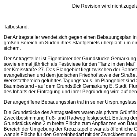
Die Revision wird nicht zugel
Tatbestand:
Der Antragsteller wendet sich gegen einen Bebauungsplan i
großen Bereich im Süden ihres Stadtgebiets überplant, um e
sichern.
Der Antragsteller ist Eigentümer der Grundstücke Gemarkung E
sowie einmal jährlich als Festwiese für den “Tanz in den Ma
der Kreisstraße 27. Das Plangebiet liegt zwischen der Bah
evangelischen und dem jüdischen Friedhof sowie der Straße Am
Werkstattbereich geführtes Tagungshaus. Im Plangebiet sind z
Baumbestand - auf dem Grundstück Gemarkung E. Stadt, Flur 1
des Inhalts der Eintragung und ihrer Begründung wird auf 
Der angegriffene Bebauungsplan traf in seiner Ursprungsfa
Die Grundstücke des Antragstellers waren als private Grünfläc
Zweckbestimmung Fuß- und Radweg festgesetzt. Entlang der 
Grundstücks eine 2 m breite Fläche zum Anpflanzen von Bäum
Bereich der Umgebung der Kreuzkapelle war als öffentliche 
war als Fläche für den Gemeinbedarf mit der Zweckbestimmu