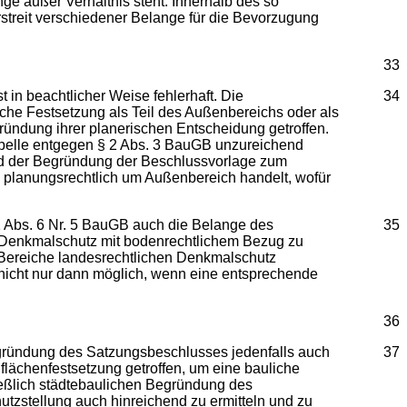
ge außer Verhältnis steht. Innerhalb des so
treit verschiedener Belange für die Bevorzugung
33
in beachtlicher Weise fehlerhaft. Die
34
iche Festsetzung als Teil des Außenbereichs oder als
ründung ihrer planerischen Entscheidung getroffen.
pelle entgegen § 2 Abs. 3 BauGB unzureichend
und der Begründung der Beschlussvorlage zum
s planungsrechtlich um Außenbereich handelt, wofür
1 Abs. 6 Nr. 5 BauGB auch die Belange des
35
 Denkmalschutz mit bodenrechtlichem Bezug zu
Bereiche landesrechtlichen Denkmalschutz
 nicht nur dann möglich, wenn eine entsprechende
36
egründung des Satzungsbeschlusses jedenfalls auch
37
lächenfestsetzung getroffen, um eine bauliche
ießlich städtebaulichen Begründung des
tzstellung auch hinreichend zu ermitteln und zu