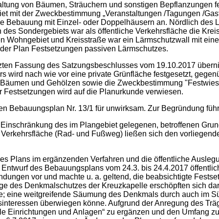
ltung von Bäumen, Sträuchern und sonstigen Bepflanzungen fest
iet mit der Zweckbestimmung „Veranstaltungen /Tagungen /Gast
e Bebauung mit Einzel- oder Doppelhäusern an. Nördlich des L
h des Sondergebiets war als öffentliche Verkehrsfläche die Krei
en Wohngebiet und Kreisstraße war ein Lärmschutzwall mit einer
f der Plan Festsetzungen passiven Lärmschutzes.
änzten Fassung des Satzungsbeschlusses vom 19.10.2017 übern
s wird nach wie vor eine private Grünfläche festgesetzt, gegen
 Bäumen und Gehölzen sowie die Zweckbestimmung "Festwiese"
r Festsetzungen wird auf die Planurkunde verwiesen.
t den Bebauungsplan Nr. 13/1 für unwirksam. Zur Begründung füh
 Einschränkung des im Plangebiet gelegenen, betroffenen Grun
 Verkehrsfläche (Rad- und Fußweg) ließen sich den vorliegen
des Plans im ergänzenden Verfahren und die öffentliche Ausle
 Entwurf des Bebauungsplans vom 24.3. bis 24.4.2017 öffentlich
ndungen vor und machte u. a. geltend, die beabsichtigte Festse
ange des Denkmalschutzes der Kreuzkapelle erschöpften sich dar
; eine weitgreifende Säumung des Denkmals durch auch im Süd
msinteressen überwiegen könne. Aufgrund der Anregung des Tr
 Einrichtungen und Anlagen“ zu ergänzen und den Umfang zulä