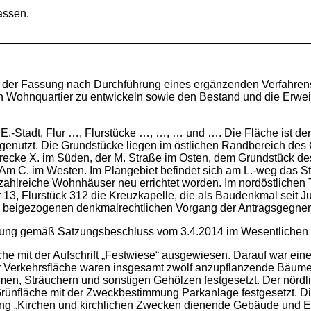
assen.
n der Fassung nach Durchführung eines ergänzenden Verfahrens
in Wohnquartier zu entwickeln sowie den Bestand und die Erw
.-Stadt, Flur …, Flurstücke …, …, … und …. Die Fläche ist der
i“ genutzt. Die Grundstücke liegen im östlichen Randbereich de
nstrecke X. im Süden, der M. Straße im Osten, dem Grundstück
 C. im Westen. Im Plangebiet befindet sich am L.-weg das St. 
ahlreiche Wohnhäuser neu errichtet worden. Im nordöstlichen Te
3, Flurstück 312 die Kreuzkapelle, die als Baudenkmal seit Ju
den beigezogenen denkmalrechtlichen Vorgang der Antragsgegn
ssung gemäß Satzungsbeschluss vom 3.4.2014 im Wesentlichen 
he mit der Aufschrift „Festwiese“ ausgewiesen. Darauf war eine 
Verkehrsfläche waren insgesamt zwölf anzupflanzende Bäume 
en, Sträuchern und sonstigen Gehölzen festgesetzt. Der nördli
Grünfläche mit der Zweckbestimmung Parkanlage festgesetzt. 
ng „Kirchen und kirchlichen Zwecken dienende Gebäude und E