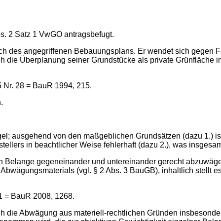
Abs. 2 Satz 1 VwGO antragsbefugt.
ich des angegriffenen Bebauungsplans. Er wendet sich gegen F
rch die Überplanung seiner Grundstücke als private Grünfläche 
 Nr. 28 = BauR 1994, 215.
.
ngel; ausgehend von den maßgeblichen Grundsätzen (dazu 1.) i
llers in beachtlicher Weise fehlerhaft (dazu 2.), was insgesamt
ten Belange gegeneinander und untereinander gerecht abzuwä
Abwägungsmaterials (vgl. § 2 Abs. 3 BauGB), inhaltlich stell
31 = BauR 2008, 1268.
sich die Abwägung aus materiell-rechtlichen Gründen insbesonde