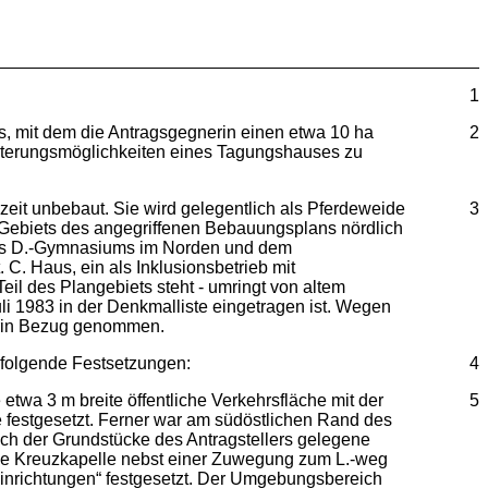
1
, mit dem die Antragsgegnerin einen etwa 10 ha
2
eiterungsmöglichkeiten eines Tagungshauses zu
zeit unbebaut. Sie wird gelegentlich als Pferdeweide
3
s Gebiets des angegriffenen Bebauungsplans nördlich
 des D.-Gymnasiums im Norden und dem
C. Haus, ein als Inklusionsbetrieb mit
il des Plangebiets steht - umringt von altem
li 1983 in der Denkmalliste eingetragen ist. Wegen
erin Bezug genommen.
folgende Festsetzungen:
4
etwa 3 m breite öffentliche Verkehrsfläche mit der
5
festgesetzt. Ferner war am südöstlichen Rand des
ch der Grundstücke des Antragstellers gelegene
Die Kreuzkapelle nebst einer Zuwegung zum L.-weg
inrichtungen“ festgesetzt. Der Umgebungsbereich