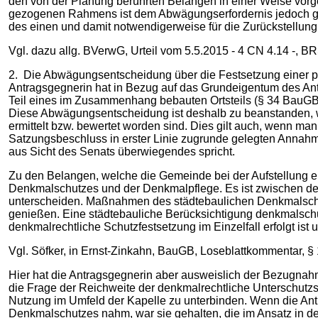
den von der Planung berührten Belangen in einer Weise vorge
gezogenen Rahmens ist dem Abwägungserfordernis jedoch gen
des einen und damit notwendigerweise für die Zurückstellun
Vgl. dazu allg. BVerwG, Urteil vom 5.5.2015 - 4 CN 4.14 -, B
2. Die Abwägungsentscheidung über die Festsetzung einer pri
Antragsgegnerin hat in Bezug auf das Grundeigentum des Antr
Teil eines im Zusammenhang bebauten Ortsteils (§ 34 BauGB) 
Diese Abwägungsentscheidung ist deshalb zu beanstanden, 
ermittelt bzw. bewertet worden sind. Dies gilt auch, wenn m
Satzungsbeschluss in erster Linie zugrunde gelegten Annahme
aus Sicht des Senats überwiegendes spricht.
Zu den Belangen, welche die Gemeinde bei der Aufstellung e
Denkmalschutzes und der Denkmalpflege. Es ist zwischen d
unterscheiden. Maßnahmen des städtebaulichen Denkmalschut
genießen. Eine städtebauliche Berücksichtigung denkmalschut
denkmalrechtliche Schutzfestsetzung im Einzelfall erfolgt is
Vgl. Söfker, in Ernst-Zinkahn, BauGB, Loseblattkommentar, § 
Hier hat die Antragsgegnerin aber ausweislich der Bezugna
die Frage der Reichweite der denkmalrechtliche Unterschutz
Nutzung im Umfeld der Kapelle zu unterbinden. Wenn die Ant
Denkmalschutzes nahm, war sie gehalten, die im Ansatz in d