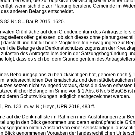
nommen wird, die zur objektiven Gewichtigkeit einzelner Belan
ügt, wenn sich die zur Planung berufene Gemeinde im Widers
g des anderen Belangs entscheidet.
RS 83 Nr. 8 = BauR 2015, 1620.
vaten Grünfläche auf dem Grundeigentum des Antragstellers ist 
agstellers offen gelassen, ob sich dieses ohne planungsrechtl
darstellt und hat für beide Möglichkeiten Erwägungen zur Beg
weil die Belange des Denkmalschutzes zugunsten der Kreuzka
an zulasten des Antragstellers der in der Satzungsbegründung 
 folgt, dass es sich bei dem Grundeigentum des Antragsteller
ines Bebauungsplans zu berücksichtigen hat, gehören nach § 
em landesrechtlichen Denkmalschutz und dem städtebaulichen
zes setzen nicht zwingend voraus, dass die davon erfassten 
zrechtlicher Belange im Sinne von § 1 Abs. 6 Nr. 5 BauGB ist
t und deren Schutzwirkungen lediglich nachgezeichnet werden.
1, Rn. 133, m. w. N.; Heyn, UPR 2018, 483 ff.
hme auf die Denkmalliste im Rahmen ihrer Ausführungen zur B
stellung in den Blick genommen und daran anknüpfend die Grünf
ragsgegnerin mithin Abstand von einer selbständigen, ausschl
en Blick genommenen Vorgaben der landesrechtlichen Unterschu