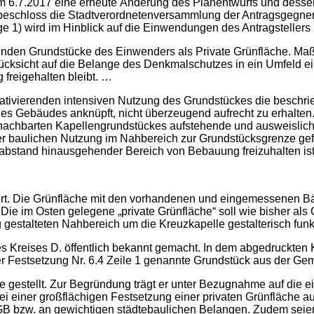
am 6.7.2017 eine erneute Änderung des Planentwurfs und dessen
beschloss die Stadtverordnetenversammlung der Antragsgegner
 1) wird im Hinblick auf die Einwendungen des Antragstellers 
effenden Grundstücke des Einwenders als Private Grünfläche. Ma
ücksicht auf die Belange des Denkmalschutzes in ein Umfeld ein
freigehalten bleibt. …
ativierenden intensiven Nutzung des Grundstückes die beschrie
des Gebäudes anknüpft, nicht überzeugend aufrecht zu erhalten.
achbarten Kapellengrundstückes aufstehende und ausweislich 
 baulichen Nutzung im Nahbereich zur Grundstücksgrenze gefäh
tabstand hinausgehender Bereich von Bebauung freizuhalten ist
ert. Die Grünfläche mit den vorhandenen und eingemessenen Bäu
e im Osten gelegene „private Grünfläche“ soll wie bisher als G
 gestalteten Nahbereich um die Kreuzkapelle gestalterisch fun
 Kreises D. öffentlich bekannt gemacht. In dem abgedruckten K
Festsetzung Nr. 6.4 Zeile 1 genannte Grundstück aus der Gemar
le gestellt. Zur Begründung trägt er unter Bezugnahme auf di
ei einer großflächigen Festsetzung einer privaten Grünfläche a
uGB bzw. an gewichtigen städtebaulichen Belangen. Zudem seien