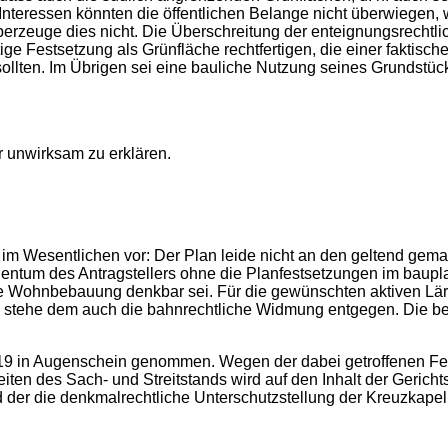
Interessen könnten die öffentlichen Belange nicht überwiegen, 
erzeuge dies nicht. Die Überschreitung der enteignungsrechtli
ige Festsetzung als Grünfläche rechtfertigen, die einer faktisc
ollten. Im Übrigen sei eine bauliche Nutzung seines Grundstüc
r unwirksam zu erklären.
t im Wesentlichen vor: Der Plan leide nicht an den geltend gem
entum des Antragstellers ohne die Planfestsetzungen im baupl
hte Wohnbebauung denkbar sei. Für die gewünschten aktiven 
stehe dem auch die bahnrechtliche Widmung entgegen. Die beh
2019 in Augenschein genommen. Wegen der dabei getroffenen Fest
ten des Sach- und Streitstands wird auf den Inhalt der Gerich
er die denkmalrechtliche Unterschutzstellung der Kreuzkapel