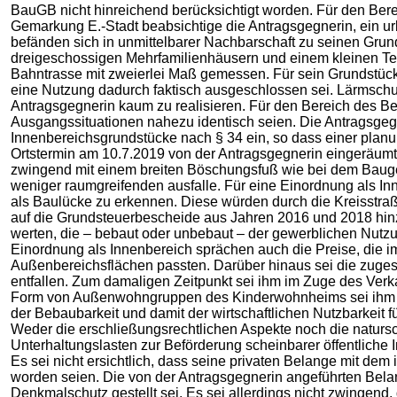
BauGB nicht hinreichend berücksichtigt worden. Für den Bere
Gemarkung E.-Stadt beabsichtige die Antragsgegnerin, ein u
befänden sich in unmittelbarer Nachbarschaft zu seinen Gru
dreigeschossigen Mehrfamilienhäusern und einem kleinen Te
Bahntrasse mit zweierlei Maß gemessen. Für sein Grundstüc
eine Nutzung dadurch faktisch ausgeschlossen sei. Lärmsch
Antragsgegnerin kaum zu realisieren. Für den Bereich des Be
Ausgangssituationen nahezu identisch seien. Die Antragsge
Innenbereichsgrundstücke nach § 34 ein, so dass einer plan
Ortstermin am 10.7.2019 von der Antragsgegnerin eingeräum
zwingend mit einem breiten Böschungsfuß wie bei dem Baugeb
weniger raumgreifenden ausfalle. Für eine Einordnung als I
als Baulücke zu erkennen. Diese würden durch die Kreisstra
auf die Grundsteuerbescheide aus Jahren 2016 und 2018 hinz
werten, die – bebaut oder unbebaut – der gewerblichen Nut
Einordnung als Innenbereich sprächen auch die Preise, die i
Außenbereichsflächen passten. Darüber hinaus sei die zugesa
entfallen. Zum damaligen Zeitpunkt sei ihm im Zuge des Ver
Form von Außenwohngruppen des Kinderwohnheims sei ihm zud
der Bebaubarkeit und damit der wirtschaftlichen Nutzbarkeit f
Weder die erschließungsrechtlichen Aspekte noch die natursc
Unterhaltungslasten zur Beförderung scheinbarer öffentliche
Es sei nicht ersichtlich, dass seine privaten Belange mit 
worden seien. Die von der Antragsgegnerin angeführten Bela
Denkmalschutz gestellt sei. Es sei allerdings nicht zwingen