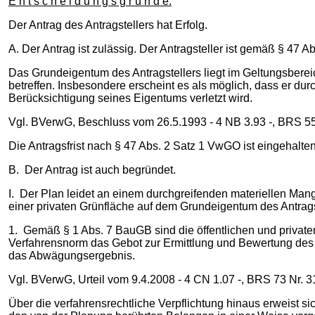
E n t s c h e i d u n g s g r ü n d e:
Der Antrag des Antragstellers hat Erfolg.
A. Der Antrag ist zulässig. Der Antragsteller ist gemäß § 47 
Das Grundeigentum des Antragstellers liegt im Geltungsbere
betreffen. Insbesondere erscheint es als möglich, dass er du
Berücksichtigung seines Eigentums verletzt wird.
Vgl. BVerwG, Beschluss vom 26.5.1993 - 4 NB 3.93 -, BRS 55
Die Antragsfrist nach § 47 Abs. 2 Satz 1 VwGO ist eingehalten
B. Der Antrag ist auch begründet.
I. Der Plan leidet an einem durchgreifenden materiellen Ma
einer privaten Grünfläche auf dem Grundeigentum des Antragste
1. Gemäß § 1 Abs. 7 BauGB sind die öffentlichen und priva
Verfahrensnorm das Gebot zur Ermittlung und Bewertung des 
das Abwägungsergebnis.
Vgl. BVerwG, Urteil vom 9.4.2008 - 4 CN 1.07 -, BRS 73 Nr. 
Über die verfahrensrechtliche Verpflichtung hinaus erweist 