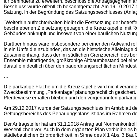
für Behinderte zu erweitern, beschloss die Antragsgegnerin 
Beschluss wurde öffentlich bekanntgemacht. Am 19.10.2017 
Satzung. In der Begründung des Satzungsbeschlusses (Anlage
"Weiterhin aufrechterhalten bleibt die Festsetzung der betr
beschriebenen Zielsetzung getragen, die Kreuzkapelle, mit R
Gebäudes anknüpft und insoweit von einer baulichen Nutzung 
Darüber hinaus wäre insbesondere bei einer den Aufwand rel
in ein Umfeld einzubinden, das an die historische Alleinlage 
Zusammenhang, dass der im südlichen Grenzbereich des ben
Ensemble mitprägende, großkronige Altbaumbestand bei einer
darauf ein deutlich über den bauordnungsrechtlichen Mindes
…
Die parkartige Fläche um die Kreuzkapelle wird nicht veränd
Zweckbestimmung „Parkanlage“ planungsrechtlich gesichert. Di
Pferdewiese erhalten bleiben und den vorgenannten parkartig
Am 29.12.2017 wurde der Satzungsbeschluss im Amtsblatt des
Geltungsbereichs des Bebauungsplans ist das im Rahmen der 
Der Antragsteller hat am 31.1.2018 Antrag auf Normenkontrol
Wesentlichen vor: Auch in dem ergänzten Plan verbleibe es b
städtebaulichen Erforderlichkeit im Sinne des § 1 Abs. 3 Ba