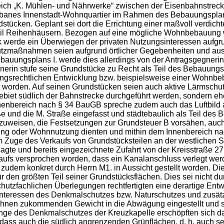
ich „K. Mühlen- und Nährwerke“ zwischen der Eisenbahnstrecke 
rbanes Innenstadt-Wohnquartier im Rahmen des Bebauungsplanve
ndstücken. Geplant sei dort die Errichtung einer maßvoll ver
il Reihenhäusern. Bezogen auf eine mögliche Wohnbebauung wer
k werde ein Überwiegen der privaten Nutzungsinteressen aufgr
utzmaßnahmen seien aufgrund örtlicher Gegebenheiten und aus 
bauungsplans I. werde dies allerdings von der Antragsgegnerin 
gnerin stufe seine Grundstücke zu Recht als Teil des Bebauu
ungsrechtlichen Entwicklung bzw. beispielsweise einer Wohnbe
t worden. Auf seinen Grundstücken seien auch aktive Lärmsch
iet südlich der Bahnstrecke durchgeführt werden, sondern eh
nnenbereich nach § 34 BauGB spreche zudem auch das Luftbild
ße und die M. Straße eingefasst und städtebaulich als Teil d
uweisen, die Festsetzungen zur Grundsteuer B vorsähen, auch
zung oder Wohnnutzung dienten und mithin dem Innenbereich na
m Zuge des Verkaufs von Grundstücksteilen an der westlichen S
gte und bereits eingezeichnete Zufahrt von der Kreisstraße 27
kaufs versprochen worden, dass ein Kanalanschluss verlegt wer
em konkret durch Herrn M1. in Aussicht gestellt worden. Di
ür den größten Teil seiner Grundstücksflächen. Dies sei nicht du
hutzfachlichen Überlegungen rechtfertigten eine derartige Ent
 Interessen des Denkmalschutzes bzw. Naturschutzes und zusätz
dem ihnen zukommenden Gewicht in die Abwägung eingestellt u
nge des Denkmalschutzes der Kreuzkapelle erschöpften sich da
d, dass auch die südlich angrenzenden Grünflächen, d. h. auc