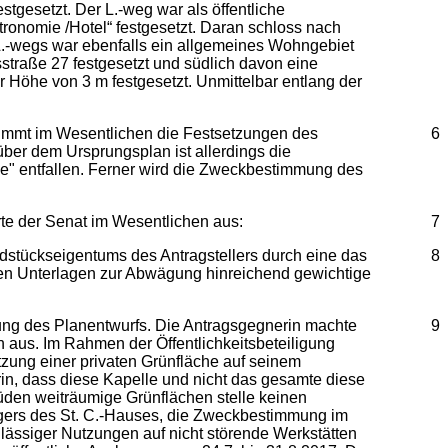
gesetzt. Der L.-weg war als öffentliche
ronomie /Hotel“ festgesetzt. Daran schloss nach
.-wegs war ebenfalls ein allgemeines Wohngebiet
sstraße 27 festgesetzt und südlich davon eine
 Höhe von 3 m festgesetzt. Unmittelbar entlang der
immt im Wesentlichen die Festsetzungen des
6
über dem Ursprungsplan ist allerdings die
 entfallen. Ferner wird die Zweckbestimmung des
rte der Senat im Wesentlichen aus:
7
dstückseigentums des Antragstellers durch eine das
8
den Unterlagen zur Abwägung hinreichend gewichtige
gung des Planentwurfs. Die Antragsgegnerin machte
9
 aus. Im Rahmen der Öffentlichkeitsbeteiligung
tzung einer privaten Grünfläche auf seinem
in, dass diese Kapelle und nicht das gesamte diese
en weiträumige Grünflächen stelle keinen
ägers des St. C.-Hauses, die Zweckbestimmung im
ssiger Nutzungen auf nicht störende Werkstätten