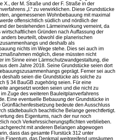
X., der M. Straße und der F. Straße in der
rfahrens „I.“ zu verwirklichen. Diese Grundstücke
dichteten, angemessenen Wohnbebauung mit maximal
de offensichtlich südlich und nördlich der
und der bestehenden Lärmeinwirkung verneint, da
wirtschaftlichen Gründen nach Auffassung der
anders beurteilt, obwohl die planerischen
ngszusammenhangs und deshalb als
bauung nichts im Wege stehe. Dies sei auch im
utzmaßnahmen möglich, diese müssten nicht
er im Sinne einer Lärmschutzwandgestaltung, die
 aus dem Jahre 2018. Seine Grundstücke seien dort
es Bebauungszusammenhangs geprägt. Ferner sei auch
 deshalb seien die Grundstücke als solche zu
ch § 34 BauGB zugehörig seien. Für eine
eite angesetzt worden seien und die nicht zu
 im Zuge des weiteren Bauleitplanverfahrens
de. Eine eventuelle Bebauung der Grundstücke in
e Grünflächenfestsetzung bedeute den Ausschluss
rch städtebaulich beachtliche Belange gerechtfertigt.
wertung des Eigentums, nach der nur noch
lich noch Verkehrssicherungspflichten verblieben.
nd sachgerecht mit anderen Belangen abgewogen
rin, dass das gesamte Flurstück 312 unter
h sein Eigentum, das Denkmal weitgreifend umsäumen