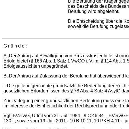
Die Berufung der Kläger gegen
des Bescheids des Bundesamts
Berufung wird abgelehnt.
Die Entscheidung über die Ko
soweit die Berufung zugelass
G r ü n d e :
A. Der Antrag auf Bewilligung von Prozesskostenhilfe ist (nu
Erfolg bietet (§ 166 Abs. 1 Satz 1 VwGO i. V. m. § 114 Abs.
Erfolgsaussichten unbegründet.
B. Der Antrag auf Zulassung der Berufung hat überwiegend ke
I. Die geltend gemachte grundsätzliche Bedeutung der Rechtss
gesetzlichen Erfordernissen des § 78 Abs. 4 Satz 4 AsylG dar
Zur Darlegung einer grundsätzlichen Bedeutung muss eine tat
im Interesse der Einheitlichkeit der Rechtsprechung oder For
Vgl. BVerwG, Urteil vom 31. Juli 1984 - 9 C 46.84 -, BVerwGE 7
130 f., sowie vom 19. Juli 2011 - 10 B 10.11, 10 PKH 4.11 -, jur