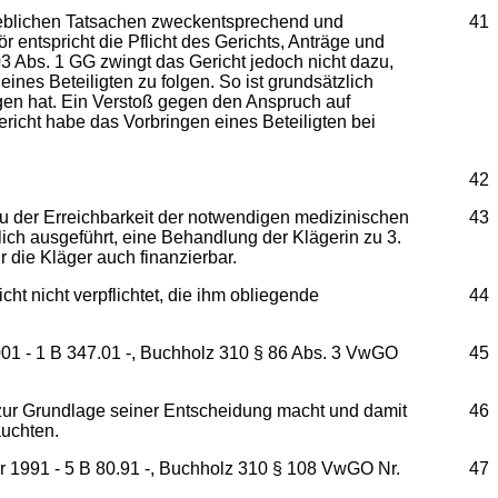
rheblichen Tatsachen zweckentsprechend und
41
 entspricht die Pflicht des Gerichts, Anträge und
3 Abs. 1 GG zwingt das Gericht jedoch nicht dazu,
nes Beteiligten zu folgen. So ist grundsätzlich
en hat. Ein Verstoß gegen den Anspruch auf
richt habe das Vorbringen eines Beteiligten bei
42
zu der Erreichbarkeit der notwendigen medizinischen
43
klich ausgeführt, eine Behandlung der Klägerin zu 3.
r die Kläger auch finanzierbar.
t nicht verpflichtet, die ihm obliegende
44
01 - 1 B 347.01 -, Buchholz 310 § 86 Abs. 3 VwGO
45
t zur Grundlage seiner Entscheidung macht und damit
46
auchten.
r 1991 - 5 B 80.91 -, Buchholz 310 § 108 VwGO Nr.
47