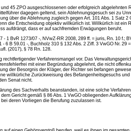
1 und 45 ZPO ausgeschlossenen oder erfolgreich abgelehnten Ric
telführer dagegen geltend, sein Ablehnungsgesuch sei zu Unre
ung über die Ablehnung zugleich gegen Art. 101 Abs. 1 Satz 2 GG
 die Entscheidung objektiv willkürlich ist. Willkürlich ist ei
hluss aufdrängt, dass er auf sachfremden Erwägungen beruht.
 1 BvR 1273/07 -, NVwZ-RR 2008, 289 ff. = juris, Rn. 10 f.; B
 - 6 B 59.01 -, Buchholz 310 § 132 Abs. 2 Ziff. 3 VwGO Nr. 29 =
ufl. (2017), § 78 Rn. 128.
 rechtfertigender Verfahrensmangel vor. Das Verwaltungsgeric
nsfehlerfrei mit einer Begründung abgelehnt, die nicht offenkund
lung der Besorgnis der Kläger, der Richter sei befangen gewe
eine willkürliche Zurückweisung des Befangenheitsgesuchs und 
den Senat nicht.
klärung des Sachverhalts beanstanden, ist eine solche Verfah
 dem Gericht gemäß § 86 Abs. 1 VwGO obliegenden Aufklärungspf
ei deren Vorliegen die Berufung zuzulassen ist.
lg auf einen Gehörsverstoß berufen, weil es ihnen im gesamten 