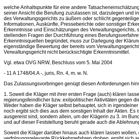
welche Anhaltspunkte für eine andere Tatsacheneinschätzung
seiner Ansicht die Berufung zuzulassen ist, darzulegen und in
des Verwaltungsgerichts zu äußern oder schlicht gegenteilig
Informationen, Auskünfte, Presseberichte oder sonstiger Erke
Erkenntnisse und Einschätzungen des Verwaltungsgerichts, so
stellenden Fragen der Durchführung eines Berufungsverfahren
Erkenntnisquellen begründet, muss zur Darlegung der Klärung
eigenständige Bewertung der bereits vom Verwaltungsgericht
Verwaltungsgericht nicht berücksichtigte Erkenntnismittel.
Vgl. etwa OVG NRW, Beschluss vom 5. Mai 2004
- 11 A 1748/04.A -, juris, Rn. 4, m. w. N.
Das Zulassungsvorbringen genügt diesen Anforderungen hinsic
1. Soweit die Kläger mit ihrer ersten Frage (auch) klären la
regierungsfeindlicher bzw. exilpolitischer Aktivitäten gegen 
Weder haben die Kläger selbst behauptet, sich in irgendeiner 
noch ergibt sich dies aus dem sonstigen Inhalt der Akten. Es 
ausgereist sind, sondern allein, um der Klägerin zu 3. im 
und auf dieser Feststellung beruht gerade auch die Ablehnung
Soweit die Kläger darüber hinaus auch klären lassen wollen,
verfolgungsrelevante Rückkehrgefahren drohen, ergibt sich a