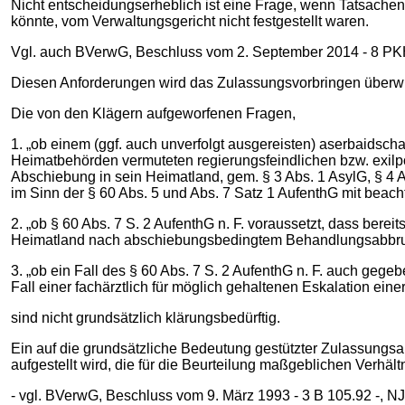
Nicht entscheidungserheblich ist eine Frage, wenn Tatsachen
könnte, vom Verwaltungsgericht nicht festgestellt waren.
Vgl. auch BVerwG, Beschluss vom 2. September 2014 - 8 PKH 2.
Diesen Anforderungen wird das Zulassungsvorbringen überwi
Die von den Klägern aufgeworfenen Fragen,
1. „ob einem (ggf. auch unverfolgt ausgereisten) aserbaidsch
Heimatbehörden vermuteten regierungsfeindlichen bzw. exilpoli
Abschiebung in sein Heimatland, gem. § 3 Abs. 1 AsylG, § 4 
im Sinn der § 60 Abs. 5 und Abs. 7 Satz 1 AufenthG mit beach
2. „ob § 60 Abs. 7 S. 2 AufenthG n. F. voraussetzt, dass bere
Heimatland nach abschiebungsbedingtem Behandlungsabbruc
3. „ob ein Fall des § 60 Abs. 7 S. 2 AufenthG n. F. auch gege
Fall einer fachärztlich für möglich gehaltenen Eskalation ein
sind nicht grundsätzlich klärungsbedürftig.
Ein auf die grundsätzliche Bedeutung gestützter Zulassungsa
aufgestellt wird, die für die Beurteilung maßgeblichen Verhä
- vgl. BVerwG, Beschluss vom 9. März 1993 - 3 B 105.92 -, NJ