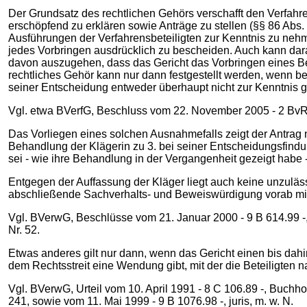
Der Grundsatz des rechtlichen Gehörs verschafft den Verfahr
erschöpfend zu erklären sowie Anträge zu stellen (§§ 86 Abs.
Ausführungen der Verfahrensbeteiligten zur Kenntnis zu nehm
jedes Vorbringen ausdrücklich zu bescheiden. Auch kann darau
davon auszugehen, dass das Gericht das Vorbringen eines B
rechtliches Gehör kann nur dann festgestellt werden, wenn b
seiner Entscheidung entweder überhaupt nicht zur Kenntnis
Vgl. etwa BVerfG, Beschluss vom 22. November 2005 - 2 BvR 
Das Vorliegen eines solchen Ausnahmefalls zeigt der Antrag 
Behandlung der Klägerin zu 3. bei seiner Entscheidungsfindung
sei - wie ihre Behandlung in der Vergangenheit gezeigt habe -
Entgegen der Auffassung der Kläger liegt auch keine unzuläss
abschließende Sachverhalts- und Beweiswürdigung vorab mit d
Vgl. BVerwG, Beschlüsse vom 21. Januar 2000 - 9 B 614.99 
Nr. 52.
Etwas anderes gilt nur dann, wenn das Gericht einen bis dahi
dem Rechtsstreit eine Wendung gibt, mit der die Beteiligten 
Vgl. BVerwG, Urteil vom 10. April 1991 - 8 C 106.89 -, Buc
241, sowie vom 11. Mai 1999 - 9 B 1076.98 -, juris, m. w. N.