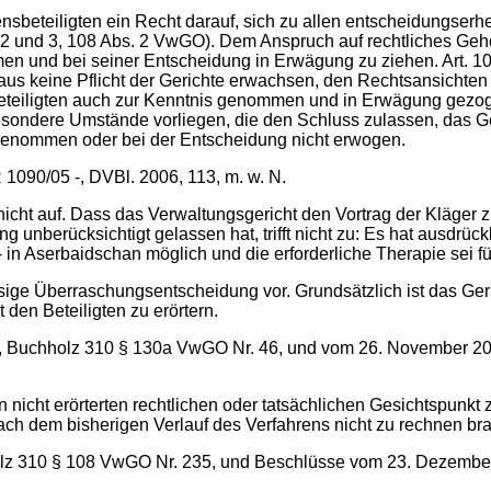
ensbeteiligten ein Recht darauf, sich zu allen entscheidungse
 2 und 3, 108 Abs. 2 VwGO). Dem Anspruch auf rechtliches Gehör
en und bei seiner Entscheidung in Erwägung zu ziehen. Art. 10
s keine Pflicht der Gerichte erwachsen, den Rechtsansichten ei
eteiligten auch zur Kenntnis genommen und in Erwägung gezog
esondere Umstände vorliegen, die den Schluss zulassen, das Ge
 genommen oder bei der Entscheidung nicht erwogen.
1090/05 -, DVBl. 2006, 113, m. w. N.
nicht auf. Dass das Verwaltungsgericht den Vortrag der Kläger 
 unberücksichtigt gelassen hat, trifft nicht zu: Es hat ausdrüc
 in Aserbaidschan möglich und die erforderliche Therapie sei fü
ige Überraschungsentscheidung vor. Grundsätzlich ist das Gerich
en Beteiligten zu erörtern.
-, Buchholz 310 § 130a VwGO Nr. 46, und vom 26. November 20
n nicht erörterten rechtlichen oder tatsächlichen Gesichtspunk
nach dem bisherigen Verlauf des Verfahrens nicht zu rechnen br
hholz 310 § 108 VwGO Nr. 235, und Beschlüsse vom 23. Dezembe