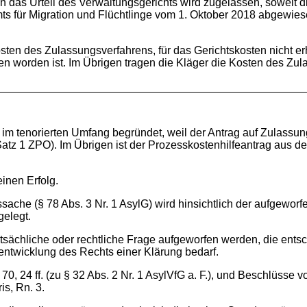
 das Urteil des Verwaltungsgerichts wird zugelassen, soweit di
 für Migration und Flüchtlinge vom 1. Oktober 2018 abgewiese
sten des Zulassungsverfahrens, für das Gerichtskosten nicht e
en worden ist. Im Übrigen tragen die Kläger die Kosten des Zu
r) im tenorierten Umfang begründet, weil der Antrag auf Zulassu
 1 Satz 1 ZPO). Im Übrigen ist der Prozesskostenhilfeantrag au
inen Erfolg.
ache (§ 78 Abs. 3 Nr. 1 AsylG) wird hinsichtlich der aufgeworf
gelegt.
sächliche oder rechtliche Frage aufgeworfen werden, die entsch
tentwicklung des Rechts einer Klärung bedarf.
0, 24 ff. (zu § 32 Abs. 2 Nr. 1 AsylVfG a. F.), und Beschlüsse 
is, Rn. 3.