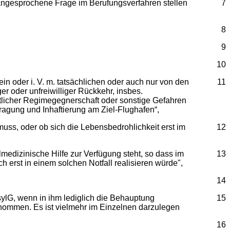
 angesprochene Frage im Berufungsverfahren stellen
7
8
9
10
in oder i. V. m. tatsächlichen oder auch nur von den
11
er oder unfreiwilliger Rückkehr, insbes.
ntlicher Regimegegnerschaft oder sonstige Gefahren
ragung und Inhaftierung am Ziel-Flughafen“,
muss, oder ob sich die Lebensbedrohlichkeit erst im
12
lmedizinische Hilfe zur Verfügung steht, so dass im
13
h erst in einem solchen Notfall realisieren würde",
14
sylG, wenn in ihm lediglich die Behauptung
15
genommen. Es ist vielmehr im Einzelnen darzulegen
16