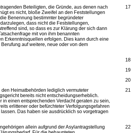
tragenden Beteiligten, die Gründe, aus denen nach
17
enügt es nicht, bloße Zweifel an den Feststellungen
ch die Benennung bestimmter begründeter
darzulegen, dass nicht die Feststellungen,
reffend sind, so dass es zur Klärung der sich dann
 Tatsachenfrage mit von ihm benannten
n Erkenntnisquellen erfolgen. Dies kann durch eine
 Berufung auf weitere, neue oder von dem
18
19
20
on den Heimatbehörden lediglich vermuteter
21
gsgericht bereits nicht entscheidungserheblich.
er in einen entsprechenden Verdacht geraten zu sein,
its erlittener oder befürchteter Verfolgungsgefahren
 lassen. Das haben sie ausdrücklich so vorgetragen
ngehörigen allein aufgrund der Asylantragstellung
22
Klärungsbedarf. Für die behaupteten