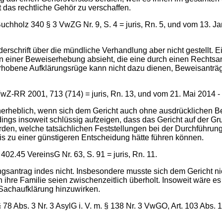
t das rechtliche Gehör zu verschaffen.
chholz 340 § 3 VwZG Nr. 9, S. 4 = juris, Rn. 5, und vom 13. Jan
schrift über die mündliche Verhandlung aber nicht gestellt. Ein
n einer Beweiserhebung absieht, die eine durch einen Rechtsan
rhobene Aufklärungsrüge kann nicht dazu dienen, Beweisanträge 
.
-RR 2001, 713 (714) = juris, Rn. 13, und vom 21. Mai 2014 - 6 
nerheblich, wenn sich dem Gericht auch ohne ausdrücklichen B
ngs insoweit schlüssig aufzeigen, dass das Gericht auf der Gr
den, welche tatsächlichen Feststellungen bei der Durchführung
is zu einer günstigeren Entscheidung hätte führen können.
02.45 VereinsG Nr. 63, S. 91 = juris, Rn. 11.
ngsantrag indes nicht. Insbesondere musste sich dem Gericht n
 ihre Familie seien zwischenzeitlich überholt. Insoweit wäre 
 Sachaufklärung hinzuwirken.
 78 Abs. 3 Nr. 3 AsylG i. V. m. § 138 Nr. 3 VwGO, Art. 103 Abs.