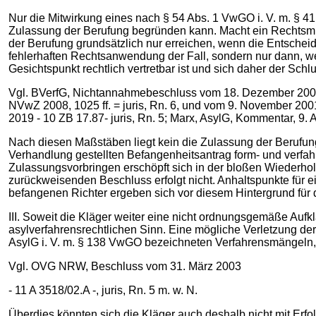
Nur die Mitwirkung eines nach § 54 Abs. 1 VwGO i. V. m. § 4
Zulassung der Berufung begründen kann. Macht ein Rechtsmit
der Berufung grundsätzlich nur erreichen, wenn die Entscheid
fehlerhaften Rechtsanwendung der Fall, sondern nur dann, wenn
Gesichtspunkt rechtlich vertretbar ist und sich daher der Sc
Vgl. BVerfG, Nichtannahmebeschluss vom 18. Dezember 2007 -
NVwZ 2008, 1025 ff. = juris, Rn. 6, und vom 9. November 2001
2019 - 10 ZB 17.87- juris, Rn. 5; Marx, AsylG, Kommentar, 9. A
Nach diesen Maßstäben liegt kein die Zulassung der Berufung
Verhandlung gestellten Befangenheitsantrag form- und verfahre
Zulassungsvorbringen erschöpft sich in der bloßen Wiederho
zurückweisenden Beschluss erfolgt nicht. Anhaltspunkte für 
befangenen Richter ergeben sich vor diesem Hintergrund für 
III. Soweit die Kläger weiter eine nicht ordnungsgemäße Auf
asylverfahrensrechtlichen Sinn. Eine mögliche Verletzung der
AsylG i. V. m. § 138 VwGO bezeichneten Verfahrensmängeln, b
Vgl. OVG NRW, Beschluss vom 31. März 2003
- 11 A 3518/02.A -, juris, Rn. 5 m. w. N.
Überdies könnten sich die Kläger auch deshalb nicht mit Erfo