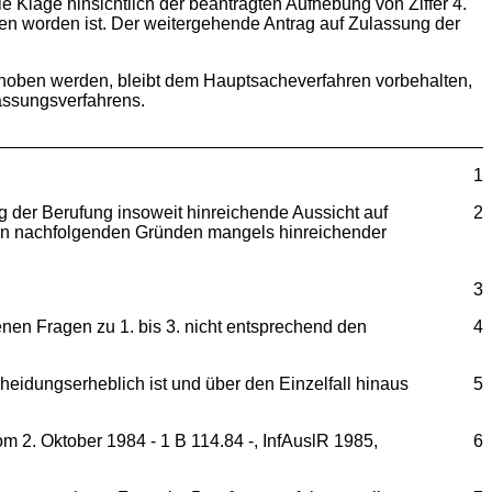
e Klage hinsichtlich der beantragten Aufhebung von Ziffer 4.
n worden ist. Der weitergehende Antrag auf Zulassung der
rhoben werden, bleibt dem Hauptsacheverfahren vorbehalten,
lassungsverfahrens.
1
ng der Berufung insoweit hinreichende Aussicht auf
2
s den nachfolgenden Gründen mangels hinreichender
3
enen Fragen zu 1. bis 3. nicht entsprechend den
4
eidungserheblich ist und über den Einzelfall hinaus
5
vom 2. Oktober 1984 - 1 B 114.84 -, InfAuslR 1985,
6