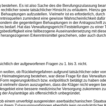
 bestehen. Es ist also Sache des die Berufungszulassung bean
 rechtlicher sowie tatsächlicher Hinsicht zu erläutern. Hierzu g
e Behauptungen aufzustellen. Vielmehr ist es erforderlich, dur
nntnisquellen zumindest eine gewisse Wahrscheinlichkeit dafür 
ndern die gegenteiligen Behauptungen in der Antragsschrift zut
s bedarf. Hat das Verwaltungsgericht Feststellungen zu einer
sbedürftigkeit eine fallbezogene Auseinandersetzung mit diese
 herangezogenen Erkenntnismittel geschehen, oder auch durch
htlich der aufgeworfenen Fragen zu 1. bis 3. nicht.
ssen wollen, ob Rückkehrgefahren aufgrund tatsächlicher oder v
die Heimatregierung bestehen, war diese Frage für das Verwaltun
Form regierungskritisch bzw. exilpolitisch betätigt zu haben od
ist vielmehr davon auszugehen, dass die Kläger nicht wegen bere
Bundesgebiet eine bessere medizinische Versorgung zukommen zu
 der Asylanträge als offensichtlich unbegründet.
 ob einem unverfolgt ausgereisten aserbaidschanischen Staatsa
us ihrem Zulassungsvorbringen ebenfalls kein grundsätzlicher 