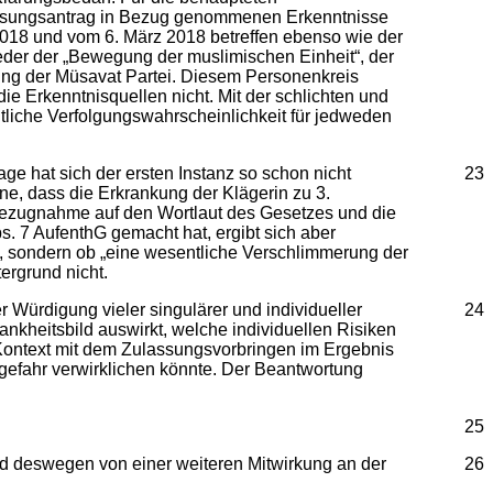
ulassungsantrag in Bezug genommenen Erkenntnisse
 2018 und vom 6. März 2018 betreffen ebenso wie der
eder der „Bewegung der muslimischen Einheit“, der
tung der Müsavat Partei. Diesem Personenkreis
ie Erkenntnisquellen nicht. Mit der schlichten und
tliche Verfolgungswahrscheinlichkeit für jedweden
ge hat sich der ersten Instanz so schon nicht
23
nne, dass die Erkrankung der Klägerin zu 3.
 Bezugnahme auf den Wortlaut des Gesetzes und die
 7 AufenthG gemacht hat, ergibt sich aber
ist, sondern ob „eine wesentliche Verschlimmerung der
ergrund nicht.
r Würdigung vieler singulärer und individueller
24
ankheitsbild auswirkt, welche individuellen Risiken
Kontext mit dem Zulassungsvorbringen im Ergebnis
nsgefahr verwirklichen könnte. Der Beantwortung
25
und deswegen von einer weiteren Mitwirkung an der
26