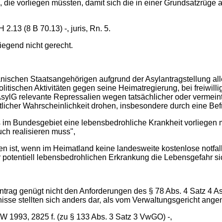
, die vorliegen müssten, damit sich die in einer Grundsatzrüge
13 (8 B 70.13) -, juris, Rn. 5.
egend nicht gerecht.
anischen Staatsangehörigen aufgrund der Asylantragstellung alle
tischen Aktivitäten gegen seine Heimatregierung, bei freiwillig
AsylG relevante Repressalien wegen tatsächlicher oder vermei
tlicher Wahrscheinlichkeit drohen, insbesondere durch eine Bef
its im Bundesgebiet eine lebensbedrohliche Krankheit vorliegen 
h realisieren muss",
ben ist, wenn im Heimatland keine landesweite kostenlose notfal
er potentiell lebensbedrohlichen Erkrankung die Lebensgefahr sic
ntrag genügt nicht den Anforderungen des § 78 Abs. 4 Satz 4 A
ltnisse stellten sich anders dar, als vom Verwaltungsgericht an
W 1993, 2825 f. (zu § 133 Abs. 3 Satz 3 VwGO) -,