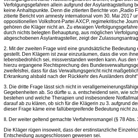
Verfolgungsgefahren allein aufgrund der Asylantragstellung
keine Anhaltspunkte. Denn die zitierten Berichte von „Radio
zitierte Bericht von amnesty international vom 30. Mai 201
oppositionellen Volksfront-Partei AXCP, regimekritische Jour
gehören die Kläger nicht an. Zu etwaigen Verfolgungsgefahren 
durch nichts belegten Behauptung, aus möglichen Verfolgungs
abgeschobenen Asylantragsteller, zeigt der Zulassungsantrag
2. Mit der zweiten Frage wird eine grundsätzliche Bedeutung 
gestellt. Den Klägern ist zwar einzuräumen, dass die von ihne
lebensbedrohlich sei, missverstanden werden kann. Aus den 
hierzu ergangene Rechtsprechung des Bundesverwaltungsgeri
zweifelsfrei, dass für das Verwaltungsgericht nicht maßgeblic
Erkrankung alsbald nach der Rückkehr des Ausländers droht“. 
3. Die dritte Frage lässt sich nicht in verallgemeinerungsfäh
Gegebenheiten ab. So dürfte u. a. entscheidend sein, wie schw
bestehen und welche Therapien und insbesondere Notfallmaß
darauf ab zu klären, ob sich für die Klägerin zu 3. aufgrund 
dieser Frage käme eine fallübergreifende Bedeutung nicht zu
II. Der weiter geltend gemachte Verfahrensmangel (§ 78 Abs. 3 
Die Kläger rügen insoweit, dass der erstinstanzliche Einzelr
Entscheidung ausgeschlossen gewesen sei.