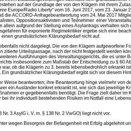
 bestehen auf der Grundlage der von den Klägern mit ihrem Z
 Free Europe/Radio Liberty“ vom 16. Juni 2017, vom 23. Januar
7 und die ACCORD-Anfragebeantwortung vom 24. Mai 2017 Mitgli
nalisten, Oppositionsaktivisten und Teilnehmer einer Veranstal
allein aufgrund der Stellung eines Asylantrags verhalten sich d
gefahren für exponierte Regimekritiker ergebe sich eine beach
 einen grundsätzlichen Klärungsbedarf nicht auf.
ebenfalls nicht dargelegt. Die von den Klägern aufgeworfene Fra
n zitierte Urteilspassage, nach der nicht festgestellt werden kö
weiteren Ausführungen des Verwaltungsgerichts, die es unter
chts insbesondere zum Maßstab der Entscheidung zu § 60 Abs.
h war, ob die Klägerin zu 3. bereits lebensbedrohlich erkrankt 
Ein grundsätzlicher Klärungsbedarf ergibt sich vor diesem Hint
iger Weise beantworten; ihre Beantwortung hinge vielmehr von de
er ein Ausländer konkret erkrankt ist, wie sich das jeweilige Kr
nahmen er gegebenenfalls benötigt. Die Frage zielt daher im 
der bei ihr individuell bestehenden Risiken im Notfall eine Lebe
.
Nr. 3 AsylG i. V. m. § 138 Nr. 2 VwGO) liegt nicht vor.
ichter wegen Besorgnis der Befangenheit mit Erfolg abgelehnt 