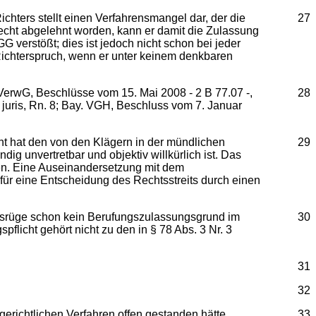
hters stellt einen Verfahrensmangel dar, der die
27
cht abgelehnt worden, kann er damit die Zulassung
 verstößt; dies ist jedoch nicht schon bei jeder
n Richterspruch, wenn er unter keinem denkbaren
VerwG, Beschlüsse vom 15. Mai 2008 - 2 B 77.07 -,
28
 juris, Rn. 8; Bay. VGH, Beschluss vom 7. Januar
ht hat den von den Klägern in der mündlichen
29
ig unvertretbar und objektiv willkürlich ist. Das
sen. Eine Auseinandersetzung mit dem
für eine Entscheidung des Rechtsstreits durch einen
rensrüge schon kein Berufungszulassungsgrund im
30
licht gehört nicht zu den in § 78 Abs. 3 Nr. 3
31
32
gerichtlichen Verfahren offen gestanden hätte,
33