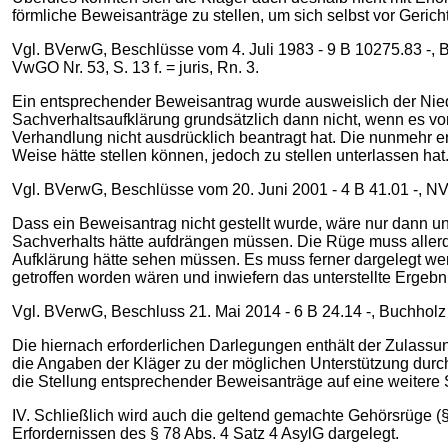
förmliche Beweisanträge zu stellen, um sich selbst vor Gerich
Vgl. BVerwG, Beschlüsse vom 4. Juli 1983 - 9 B 10275.83 -, Bu
VwGO Nr. 53, S. 13 f. = juris, Rn. 3.
Ein entsprechender Beweisantrag wurde ausweislich der Nieder
Sachverhaltsaufklärung grundsätzlich dann nicht, wenn es vo
Verhandlung nicht ausdrücklich beantragt hat. Die nunmehr e
Weise hätte stellen können, jedoch zu stellen unterlassen hat
Vgl. BVerwG, Beschlüsse vom 20. Juni 2001 - 4 B 41.01 -, NVwZ
Dass ein Beweisantrag nicht gestellt wurde, wäre nur dann u
Sachverhalts hätte aufdrängen müssen. Die Rüge muss allerdi
Aufklärung hätte sehen müssen. Es muss ferner dargelegt wer
getroffen worden wären und inwiefern das unterstellte Ergebn
Vgl. BVerwG, Beschluss 21. Mai 2014 - 6 B 24.14 -, Buchholz 4
Die hiernach erforderlichen Darlegungen enthält der Zulassu
die Angaben der Kläger zu der möglichen Unterstützung durch
die Stellung entsprechender Beweisanträge auf eine weitere
IV. Schließlich wird auch die geltend gemachte Gehörsrüge (§
Erfordernissen des § 78 Abs. 4 Satz 4 AsylG dargelegt.