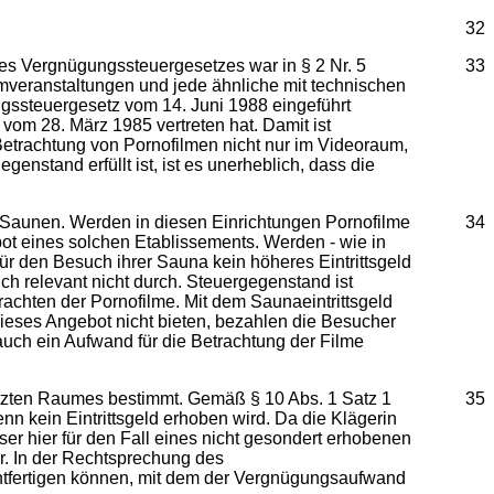
32
s Vergnügungssteuergesetzes war in § 2 Nr. 5
33
mveranstaltungen und jede ähnliche mit technischen
ngssteuergesetz vom 14. Juni 1988 eingeführt
vom 28. März 1985 vertreten hat. Damit ist
 Betrachtung von Pornofilmen nicht nur im Videoraum,
stand erfüllt ist, ist es unerheblich, dass die
n Saunen. Werden in diesen Einrichtungen Pornofilme
34
bot eines solchen Etablissements. Werden - wie in
für den Besuch ihrer Sauna kein höheres Eintrittsgeld
ch relevant nicht durch. Steuergegenstand ist
rachten der Pornofilme. Mit dem Saunaeintrittsgeld
ieses Angebot nicht bieten, bezahlen die Besucher
t auch ein Aufwand für die Betrachtung der Filme
tzten Raumes bestimmt. Gemäß § 10 Abs. 1 Satz 1
35
n kein Eintrittsgeld erhoben wird. Da die Klägerin
er hier für den Fall eines nicht gesondert erhobenen
r. In der Rechtsprechung des
chtfertigen können, mit dem der Vergnügungsaufwand