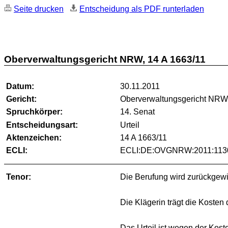
Seite drucken
Entscheidung als PDF runterladen
Oberverwaltungsgericht NRW, 14 A 1663/11
Datum:
30.11.2011
Gericht:
Oberverwaltungsgericht NR
Spruchkörper:
14. Senat
Entscheidungsart:
Urteil
Aktenzeichen:
14 A 1663/11
ECLI:
ECLI:DE:OVGNRW:2011:1130
Tenor:
Die Berufung wird zurückgew
Die Klägerin trägt die Kosten
Das Urteil ist wegen der Koste