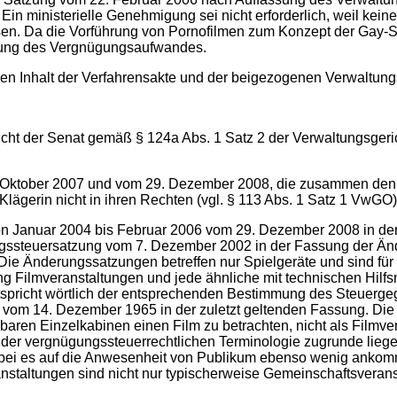
n ministerielle Genehmigung sei nicht erforderlich, weil keine
sen. Da die Vorführung von Pornofilmen zum Konzept der Gay-S
sung des Vergnügungsaufwandes.
 den Inhalt der Verfahrensakte und der beigezogenen Verwalt
ht der Senat gemäß § 124a Abs. 1 Satz 2 der Verwaltungsgeric
 Oktober 2007 und vom 29. Dezember 2008, die zusammen den 
lägerin nicht in ihren Rechten (vgl. § 113 Abs. 1 Satz 1 VwGO)
von Januar 2004 bis Februar 2006 vom 29. Dezember 2008 in 
ngssteuersatzung vom 7. Dezember 2002 in der Fassung der Än
e Änderungssatzungen betreffen nur Spielgeräte und sind für di
g Filmveranstaltungen und jede ähnliche mit technischen Hilf
tspricht wörtlich der entsprechenden Bestimmung des Steuerge
vom 14. Dezember 1965 in der zuletzt geltenden Fassung. Die A
baren Einzelkabinen einen Film zu betrachten, nicht als Filmvera
h der vergnügungssteuerrechtlichen Terminologie zugrunde lie
bei es auf die Anwesenheit von Publikum ebenso wenig ankommt
anstaltungen sind nicht nur typischerweise Gemeinschaftsveran