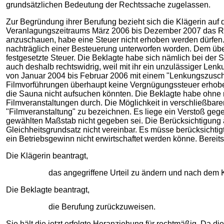
grundsätzlichen Bedeutung der Rechtssache zugelassen.
Zur Begründung ihrer Berufung bezieht sich die Klägerin auf 
Veranlagungszeitraums März 2006 bis Dezember 2007 das Rückw
anzuschauen, habe eine Steuer nicht erhoben werden dürfen.
nachträglich einer Besteuerung unterworfen worden. Dem über
festgesetzte Steuer. Die Beklagte habe sich nämlich bei der 
auch deshalb rechtswidrig, weil mit ihr ein unzulässiger Len
von Januar 2004 bis Februar 2006 mit einem "Lenkungszuschla
Filmvorführungen überhaupt keine Vergnügungssteuer erhoben 
die Sauna nicht aufsuchen könnten. Die Beklagte habe ohne mi
Filmveranstaltungen durch. Die Möglichkeit in verschließbare
"Filmveranstaltung" zu bezeichnen. Es liege ein Verstoß g
gewählten Maßstab nicht gegeben sei. Die Berücksichtigung a
Gleichheitsgrundsatz nicht vereinbar. Es müsse berücksichti
ein Betriebsgewinn nicht erwirtschaftet werden könne. Berei
Die Klägerin beantragt,
das angegriffene Urteil zu ändern und nach dem K
Die Beklagte beantragt,
die Berufung zurückzuweisen.
Sie hält die jetzt erfolgte Heranziehung für rechtmäßig. Da