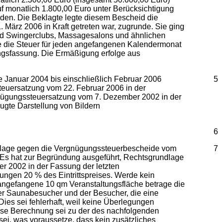
f monatlich 1.800,00 Euro unter Berücksichtigung
den. Die Beklagte legte diesem Bescheid die
März 2006 in Kraft getreten war, zugrunde. Sie ging
 und Swingerclubs, Massagesalons und ähnlichen
rage die Steuer für jeden angefangenen Kalendermonat
ngsfassung. Die Ermäßigung erfolge aus
 Januar 2004 bis einschließlich Februar 2006
5
steuersatzung vom 22. Februar 2006 in der
gnügungssteuersatzung vom 7. Dezember 2002 in der
ugte Darstellung von Bildern
6
 Klage gegen die Vergnügungssteuerbescheide vom
7
Es hat zur Begründung ausgeführt, Rechtsgrundlage
r 2002 in der Fassung der letzten
tungen 20 % des Eintrittspreises. Werde kein
angefangene 10 qm Veranstaltungsfläche betrage die
der Saunabesucher und der Besucher, die eine
Dies sei fehlerhaft, weil keine Überlegungen
iese Berechnung sei zu der des nachfolgenden
ei, was voraussetze, dass kein zusätzliches