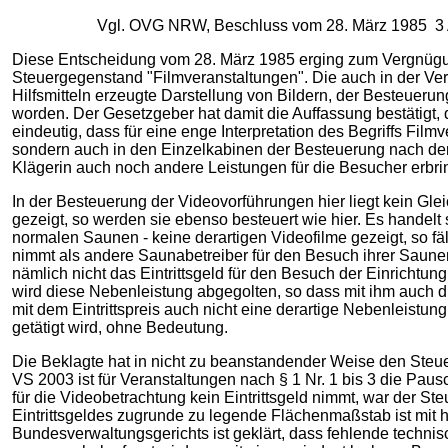
Vgl. OVG NRW, Beschluss vom 28. März 1985 3 A
Diese Entscheidung vom 28. März 1985 erging zum Vergnügun
Steuergegenstand "Filmveranstaltungen". Die auch in der Ve
Hilfsmitteln erzeugte Darstellung von Bildern, der Besteueru
worden. Der Gesetzgeber hat damit die Auffassung bestätigt, 
eindeutig, dass für eine enge Interpretation des Begriffs Fil
sondern auch in den Einzelkabinen der Besteuerung nach der V
Klägerin auch noch andere Leistungen für die Besucher erbrin
In der Besteuerung der Videovorführungen hier liegt kein G
gezeigt, so werden sie ebenso besteuert wie hier. Es handelt
normalen Saunen - keine derartigen Videofilme gezeigt, so fäl
nimmt als andere Saunabetreiber für den Besuch ihrer Saunen,
nämlich nicht das Eintrittsgeld für den Besuch der Einrichtun
wird diese Nebenleistung abgegolten, so dass mit ihm auch 
mit dem Eintrittspreis auch nicht eine derartige Nebenleistung
getätigt wird, ohne Bedeutung.
Die Beklagte hat in nicht zu beanstandender Weise den Ste
VS 2003 ist für Veranstaltungen nach § 1 Nr. 1 bis 3 die Pa
für die Videobetrachtung kein Eintrittsgeld nimmt, war der S
Eintrittsgeldes zugrunde zu legende Flächenmaßstab ist mit
Bundesverwaltungsgerichts ist geklärt, dass fehlende techn