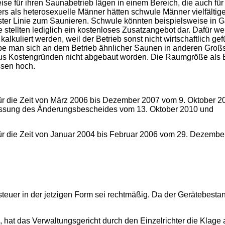
eise für ihren Saunabetrieb lägen in einem Bereich, die auch f
rs als heterosexuelle Männer hätten schwule Männer vielfälti
ter Linie zum Saunieren. Schwule könnten beispielsweise in Ga
stellten lediglich ein kostenloses Zusatzangebot dar. Dafür we
e kalkuliert werden, weil der Betrieb sonst nicht wirtschaftlich
be man sich an dem Betrieb ähnlicher Saunen in anderen Großs
 aus Kostengründen nicht abgebaut worden. Die Raumgröße als 
sen hoch.
r die Zeit von März 2006 bis Dezember 2007 vom 9. Oktober 20
assung des Änderungsbescheides vom 13. Oktober 2010 und
r die Zeit von Januar 2004 bis Februar 2006 vom 29. Dezemb
euer in der jetzigen Form sei rechtmäßig. Da der Gerätebestand
, hat das Verwaltungsgericht durch den Einzelrichter die Klag