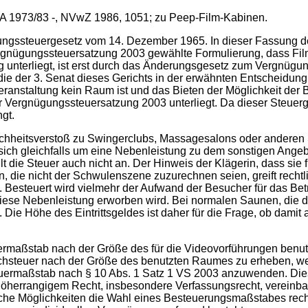
 1973/83 -, NVwZ 1986, 1051; zu Peep-Film-Kabinen.
gssteuergesetz vom 14. Dezember 1965. In dieser Fassung de
rgnügungssteuersatzung 2003 gewählte Formulierung, dass Fil
ng unterliegt, ist erst durch das Änderungsgesetz zum Vergnügu
die der 3. Senat dieses Gerichts in der erwähnten Entscheidung 
mveranstaltung kein Raum ist und das Bieten der Möglichkeit der
ergnügungssteuersatzung 2003 unterliegt. Da dieser Steuergegen
gt.
leichheitsverstoß zu Swingerclubs, Massagesalons oder andere
 sich gleichfalls um eine Nebenleistung zu dem sonstigen Ange
lt die Steuer auch nicht an. Der Hinweis der Klägerin, dass sie 
 die nicht der Schwulenszene zuzurechnen seien, greift rechtli
g. Besteuert wird vielmehr der Aufwand der Besucher für das Bet
diese Nebenleistung erworben wird. Bei normalen Saunen, die d
. Die Höhe des Eintrittsgeldes ist daher für die Frage, ob dami
uermaßstab nach der Größe des für die Videovorführungen benu
uschsteuer nach der Größe des benutzten Raumes zu erheben, wen
teuermaßstab nach § 10 Abs. 1 Satz 1 VS 2003 anzuwenden. Dies
 höherrangigem Recht, insbesondere Verfassungsrecht, vereinba
ische Möglichkeiten die Wahl eines Besteuerungsmaßstabes re