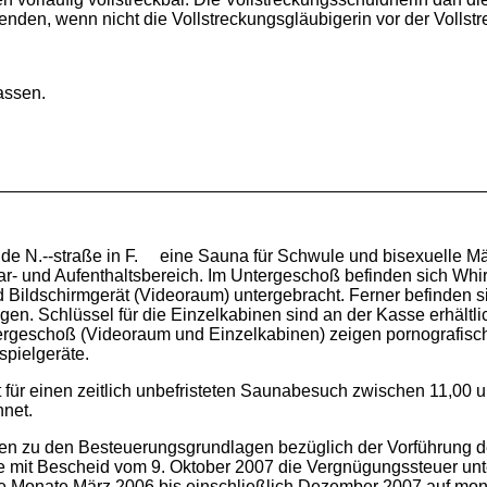
nden, wenn nicht die Vollstreckungsgläubigerin vor der Vollst
assen.
e N.--straße in F. eine Sauna für Schwule und bisexuelle Mä
ar- und Aufenthaltsbereich. Im Untergeschoß befinden sich Wh
Bildschirmgerät (Videoraum) untergebracht. Ferner befinden sic
gen. Schlüssel für die Einzelkabinen sind an der Kasse erhältli
ergeschoß (Videoraum und Einzelkabinen) zeigen pornografisch
spielgeräte.
t für einen zeitlich unbefristeten Saunabesuch zwischen 11,00
hnet.
ben zu den Besteuerungsgrundlagen bezüglich der Vorführung d
eklagte mit Bescheid vom 9. Oktober 2007 die Vergnügungssteuer 
ie Monate März 2006 bis einschließlich Dezember 2007 auf mon