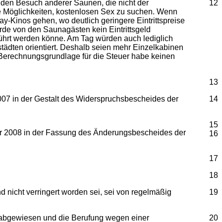
ür den Besuch anderer Saunen, die nicht der
12
ge Möglichkeiten, kostenlosen Sex zu suchen. Wenn
y-Kinos gehen, wo deutlich geringere Eintrittspreise
rde von den Saunagästen kein Eintrittsgeld
 geführt werden könne. Am Tag würden auch lediglich
tädten orientiert. Deshalb seien mehr Einzelkabinen
Berechnungsgrundlage für die Steuer habe keinen
13
07 in der Gestalt des Widerspruchsbescheides der
14
15
er 2008 in der Fassung des Änderungsbescheides der
16
17
18
 nicht verringert worden sei, sei von regelmäßig
19
e abgewiesen und die Berufung wegen einer
20