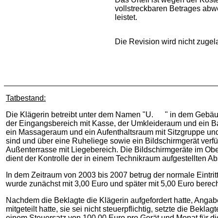
vollstreckbaren Betrages abwe
leistet.
Die Revision wird nicht zugel
Tatbestand:
Die Klägerin betreibt unter dem Namen "U. " in dem Gebäud
der Eingangsbereich mit Kasse, der Umkleideraum und ein B
ein Massageraum und ein Aufenthaltsraum mit Sitzgruppe und 
sind und über eine Ruheliege sowie ein Bildschirmgerät verfü
Außenterrasse mit Liegebereich. Die Bildschirmgeräte im Ob
dient der Kontrolle der in einem Technikraum aufgestellten Ab
In dem Zeitraum von 2003 bis 2007 betrug der normale Eintrit
wurde zunächst mit 3,00 Euro und später mit 5,00 Euro berec
Nachdem die Beklagte die Klägerin aufgefordert hatte, Anga
mitgeteilt hatte, sie sei nicht steuerpflichtig, setzte die B
einem Steuersatz von 100,00 Euro pro Gerät und Monat für d