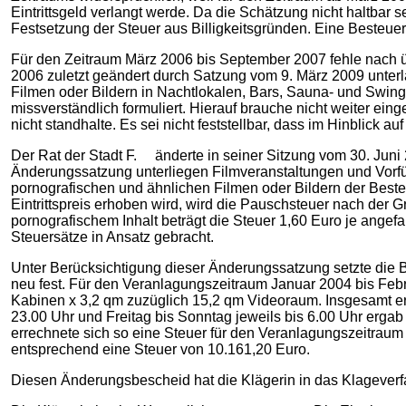
Eintrittsgeld verlangt werde. Da die Schätzung nicht haltb
Festsetzung der Steuer aus Billigkeitsgründen. Eine Besteue
Für den Zeitraum März 2006 bis September 2007 fehle nach 
2006 zuletzt geändert durch Satzung vom 9. März 2009 unter
Filmen oder Bildern in Nachtlokalen, Bars, Sauna- und Swing
missverständlich formuliert. Hierauf brauche nicht weiter ei
nicht standhalte. Es sei nicht feststellbar, dass im Hinblick 
Der Rat der Stadt F. änderte in seiner Sitzung vom 30. Jun
Änderungssatzung unterliegen Filmveranstaltungen und Vorfü
pornografischen und ähnlichen Filmen oder Bildern der Besteue
Eintrittspreis erhoben wird, wird die Pauschsteuer nach de
pornografischem Inhalt beträgt die Steuer 1,60 Euro je ange
Steuersätze in Ansatz gebracht.
Unter Berücksichtigung dieser Änderungssatzung setzte die
neu fest. Für den Veranlagungszeitraum Januar 2004 bis Feb
Kabinen x 3,2 qm zuzüglich 15,2 qm Videoraum. Insgesamt er
23.00 Uhr und Freitag bis Sonntag jeweils bis 6.00 Uhr erg
errechnete sich so eine Steuer für den Veranlagungszeitrau
entsprechend eine Steuer von 10.161,20 Euro.
Diesen Änderungsbescheid hat die Klägerin in das Klageverfa