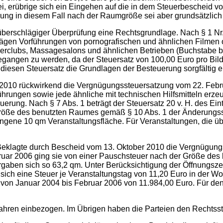
ar sei, erübrige sich ein Eingehen auf die in dem Steuerbesc
rung in diesem Fall nach der Raumgröße sei aber grundsätzlich
überschlägiger Überprüfung eine Rechtsgrundlage. Nach § 1 Nr
lägen Vorführungen von pornografischen und ähnlichen Filmen 
erclubs, Massagesalons und ähnlichen Betrieben (Buchstabe b)
ngegangen zu werden, da der Steuersatz von 100,00 Euro pro Bi
auf diesen Steuersatz die Grundlagen der Besteuerung sorgfältig e
i 2010 rückwirkend die Vergnügungssteuersatzung vom 22. Febr
hrungen sowie jede ähnliche mit technischen Hilfsmitteln erz
rung. Nach § 7 Abs. 1 beträgt der Steuersatz 20 v. H. des Eintr
r Größe des benutzten Raumes gemäß § 10 Abs. 1 der Änderungs
fangene 10 qm Veranstaltungsfläche. Für Veranstaltungen, die 
 Beklagte durch Bescheid vom 13. Oktober 2010 die Vergnügun
ruar 2006 ging sie von einer Pauschsteuer nach der Größe des
gaben sich so 63,2 qm. Unter Berücksichtigung der Öffnungsze
ab sich eine Steuer je Veranstaltungstag von 11,20 Euro in de
m von Januar 2004 bis Februar 2006 von 11.984,00 Euro. Für d
hren einbezogen. Im Übrigen haben die Parteien den Rechtsstre