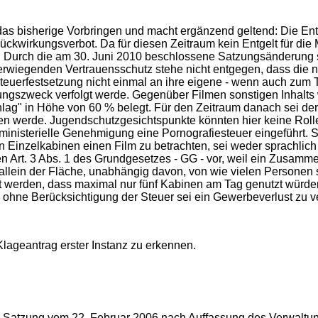
das bisherige Vorbringen und macht ergänzend geltend: Die Ents
irkungsverbot. Da für diesen Zeitraum kein Entgelt für die M
 Durch die am 30. Juni 2010 beschlossene Satzungsänderung se
wiegenden Vertrauensschutz stehe nicht entgegen, dass die nun
Steuerfestsetzung nicht einmal an ihre eigene - wenn auch zum T
kungszweck verfolgt werde. Gegenüber Filmen sonstigen Inhalts 
g" in Höhe von 60 % belegt. Für den Zeitraum danach sei der B
werde. Jugendschutzgesichtspunkte könnten hier keine Rolle s
nisterielle Genehmigung eine Pornografiesteuer eingeführt. Si
n Einzelkabinen einen Film zu betrachten, sei weder sprachlich
egen Art. 3 Abs. 1 des Grundgesetzes - GG - vor, weil ein Zu
llein der Fläche, unabhängig davon, von wie vielen Personen s
gt werden, dass maximal nur fünf Kabinen am Tag genutzt würden
ts ohne Berücksichtigung der Steuer sei ein Gewerbeverlust zu
lageantrag erster Instanz zu erkennen.
 die Satzung vom 22. Februar 2006 nach Auffassung des Verwalt