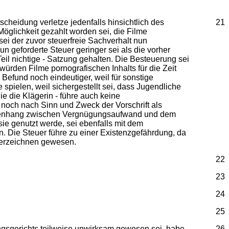
cheidung verletze jedenfalls hinsichtlich des
21
öglichkeit gezahlt worden sei, die Filme
i der zuvor steuerfreie Sachverhalt nun
 geforderte Steuer geringer sei als die vorher
eil nichtige - Satzung gehalten. Die Besteuerung sei
würden Filme pornografischen Inhalts für die Zeit
efund noch eindeutiger, weil für sonstige
pielen, weil sichergestellt sei, dass Jugendliche
e die Klägerin - führe auch keine
 noch nach Sinn und Zweck der Vorschrift als
sammenhang zwischen Vergnügungsaufwand und dem
ie genutzt werde, sei ebenfalls mit dem
. Die Steuer führe zu einer Existenzgefährdung, da
 verzeichnen gewesen.
22
23
24
25
ungsgerichts teilweise unwirksam gewesen sei, habe
26