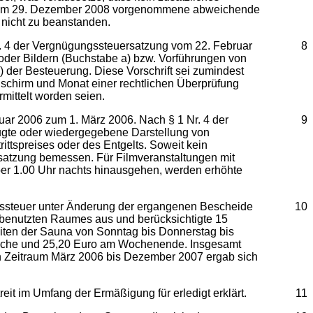
heid vom 29. Dezember 2008 vorgenommene abweichende
 nicht zu beanstanden.
. 4 der Vergnügungssteuersatzung vom 22. Februar
8
oder Bildern (Buchstabe a) bzw. Vorführungen von
 der Besteuerung. Diese Vorschrift sei zumindest
ldschirm und Monat einer rechtlichen Überprüfung
rmittelt worden seien.
uar 2006 zum 1. März 2006. Nach § 1 Nr. 4 der
9
eugte oder wiedergegebene Darstellung von
ittspreises oder des Entgelts. Soweit kein
satzung bemessen. Für Filmveranstaltungen mit
über 1.00 Uhr nachts hinausgehen, werden erhöhte
gssteuer unter Änderung der ergangenen Bescheide
10
 benutzten Raumes aus und berücksichtigte 15
iten der Sauna von Sonntag bis Donnerstag bis
r Woche und 25,20 Euro am Wochenende. Insgesamt
en Zeitraum März 2006 bis Dezember 2007 ergab sich
it im Umfang der Ermäßigung für erledigt erklärt.
11