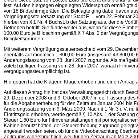
fest. Auf den hiergegen eingelegten Widerspruch ermäßigte 
von 18 Bildschirmgeräten. Die Beklagte ging dabei davon au
Vergnügungssteuersatzung der Stadt F. vom 22. Februar 2006,
hierbei von § 1 Nr. 4 Buchst. b der Satzung aus, der die Vo
Betrieben betrifft. Sie führte weiter aus, wenn für diese Fil
100,00 Euro je Bildschirm gemäß § 7 Abs. 2 der Vergnügung
Billigkeitsgründen.
Mit weiterem Vergnügungssteuerbescheid vom 29. Dezember 20
ebenfalls auf monatlich 1.800,00 Euro (insgesamt 43.800,00 E
Änderungsfassung vom 28. Juni 2007 zugrunde. Als maßgebli
zuletzt gültigen Fassung vom 28. Juni 2007, wonach Filmveran
vergnügungssteuerpflichtig ist.
Hiergegen hat die Klägerin Klage erhoben und einen Antrag au
Auf diesen Antrag hin hat das Verwaltungsgericht durch Be
29. Dezember 2008 und 9. Oktober 2007 in der Fassung des
für die Abgabenerhebung für den Zeitraum Januar 2004 bis F
Änderungssatzung vom 9. März 2009. Nach § 1 Nr. 3 i. V. m. §
Eintrittsgeld erhoben, werde gemäß § 10 Abs. 1 der Satzung
Steuer 1,60 Euro für Filmveranstaltungen mit pornografische
Kabine benutzt hätten, der Steuererhebung zugrunde gelegt wor
angestellt worden seien, ob für die Videobetrachtung überh
Zeitraums widersprüchlich, weil für den Zeitraum ab März 20