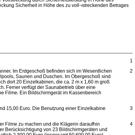
reckung Sicherheit in Höhe des zu voll¬streckenden Betrages
1
nner. Im Erdgeschoß befinden sich im Wesentlichen
2
irlpools, Saunen und Duschen. Im Obergeschoß sind
h dort 20 Einzelkabinen, die ca. 2 m x 1,60 m groß
ch. Ferner verfügt der Saunabetrieb über eine
e Filme. Ein Bildschirmgerät im Kassenbereich
 und 15,00 Euro. Die Benutzung einer Einzelkabine
3
er Filme zu machen und die Klägerin daraufhin
4
unter Berücksichtigung von 23 Bildschirmgeräten und
atlich 2.300,00 Euro (insgesamt 50.600,00 Euro)