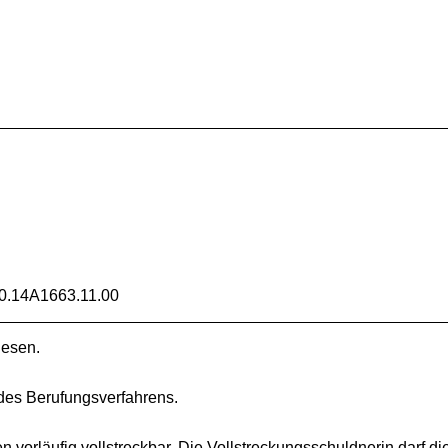
W
.14A1663.11.00
iesen.
 des Berufungsverfahrens.
n vorläufig vollstreckbar. Die Vollstreckungsschuldnerin darf d