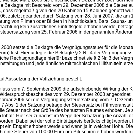
die Beklagte mit Bescheid vom 29. Dezember 2008 die Steuer au
s, dass regelmäßig von den 20 Kabinen 15 Kabinen genutzt wür
 zuletzt geändert durch Satzung vom 28. Juni 2007, die am 1. 
rführung von Filmen oder Bildern in Nachtlokalen, Bars, Sauna-
mbetrachtung kein zusätzliches Eintrittsgeld erhoben werde, bet
ssteuersatzung vom 25. Februar 2006 in der genannten Änderu
08 setzte die Beklagte die Vergnügungssteuer für die Monate
uro) fest. Hierfür legte die Beklagte § 2 Nr. 4 der Vergnügungs
che Rechtsgrundlage hierfür bezeichnet sie § 2 Nr. 3 der Ver
staltungen und jede ähnliche mit technischen Hilfsmitteln erze
f Aussetzung der Vollziehung gestellt.
schluss vom 7. September 2009 die aufschiebende Wirkung der
 Widerspruchsbescheides vom 29. Dezember 2008 angeordnet. 
ebruar 2006 sei die Vergnügungssteuersatzung vom 7. Dezembe
 7 Abs. 1 der Satzung betrage der Steuersatz bei Filmveranstal
 die Steuer nach der Größe des benutzten Raumes erhoben. Je 
m Inhalt. Hier sei zunächst im Wege der Schätzung die Anzahl 
den. Dabei sei der volle Eintrittspreis berücksichtigt worden. 
aupt ein Entgelt erhoben werde und wenn ja in welcher Höhe. D
06 eine Steuer von 100,00 Euro pro Bildschirm erhoben worden s