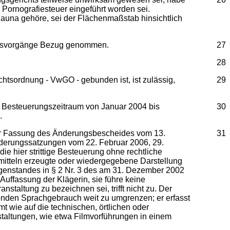
 Pornografiesteuer eingeführt worden sei.
auna gehöre, sei der Flächenmaßstab hinsichtlich
ungsvorgänge Bezug genommen.
27
28
htsordnung - VwGO - gebunden ist, ist zulässig,
29
Besteuerungszeitraum von Januar 2004 bis
30
.
der Fassung des Änderungsbescheides vom 13.
31
derungssatzungen vom 22. Februar 2006, 29.
e hier strittige Besteuerung ohne rechtliche
smitteln erzeugte oder wiedergegebene Darstellung
genstandes in § 2 Nr. 3 des am 31. Dezember 2002
uffassung der Klägerin, sie führe keine
nstaltung zu bezeichnen sei, trifft nicht zu. Der
genden Sprachgebrauch weit zu umgrenzen; er erfasst
 wie auf die technischen, örtlichen oder
staltungen, wie etwa Filmvorführungen in einem