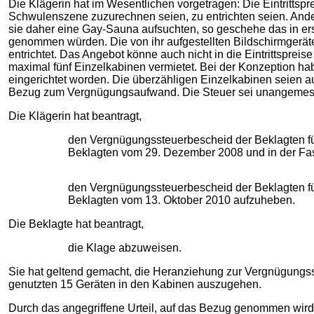
Die Klägerin hat im Wesentlichen vorgetragen: Die Eintrittspr
Schwulenszene zuzurechnen seien, zu entrichten seien. Ande
sie daher eine Gay-Sauna aufsuchten, so geschehe das in ers
genommen würden. Die von ihr aufgestellten Bildschirmgeräte 
entrichtet. Das Angebot könne auch nicht in die Eintrittspreis
maximal fünf Einzelkabinen vermietet. Bei der Konzeption ha
eingerichtet worden. Die überzähligen Einzelkabinen seien
Bezug zum Vergnügungsaufwand. Die Steuer sei unangemes
Die Klägerin hat beantragt,
den Vergnügungssteuerbescheid der Beklagten fü
Beklagten vom 29. Dezember 2008 und in der F
den Vergnügungssteuerbescheid der Beklagten fü
Beklagten vom 13. Oktober 2010 aufzuheben.
Die Beklagte hat beantragt,
die Klage abzuweisen.
Sie hat geltend gemacht, die Heranziehung zur Vergnügungsst
genutzten 15 Geräten in den Kabinen auszugehen.
Durch das angegriffene Urteil, auf das Bezug genommen wird