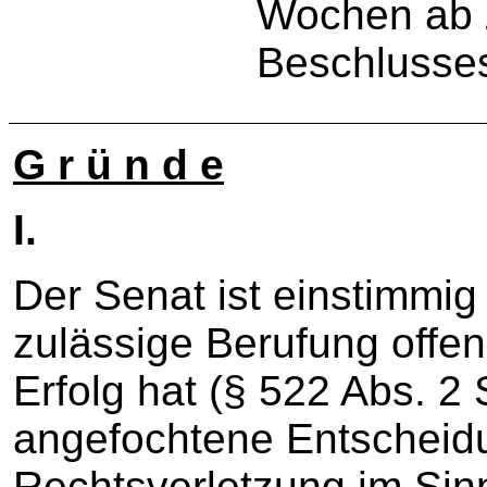
Wochen ab Z
Beschlusse
G r ü n d e
I.
Der Senat ist einstimmig
zulässige Berufung offen
Erfolg hat (§ 522 Abs. 2 
angefochtene Entscheidu
Rechtsverletzung im Si