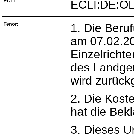
ECLI:
ECLI:DE:OL
Tenor:
1. Die Beru
am 07.02.20
Einzelrichte
des Landger
wird zurück
2. Die Kost
hat die Bekl
3. Dieses U