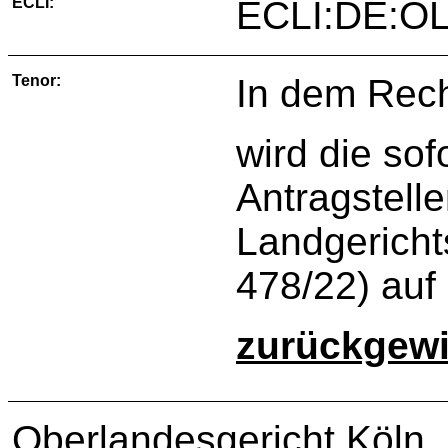
ECLI:
ECLI:DE:OL
Tenor:
In dem Rech
wird die so
Antragstell
Landgericht
478/22) auf
zurückgew
Oberlandesgericht Köln