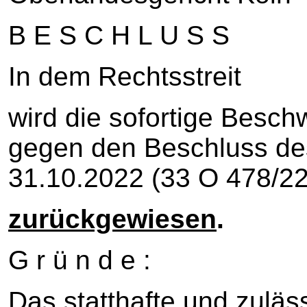
B E S C H L U S S
In dem Rechtsstreit
wird die sofortige Besch
gegen den Beschluss de
31.10.2022 (33 O 478/22
zurückgewiesen
.
G r ü n d e :
Das statthafte und zuläss