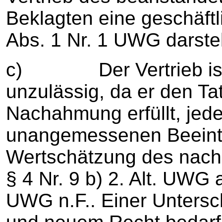
Beklagten eine geschäftl
Abs. 1 Nr. 1 UWG darstel
c) Der Vertrieb ist
unzulässig, da er den Ta
Nachahmung erfüllt, jede
unangemessenen Beeintr
Wertschätzung des nac
§ 4 Nr. 9 b) 2. Alt. UWG a.
UWG n.F.. Einer Untersc