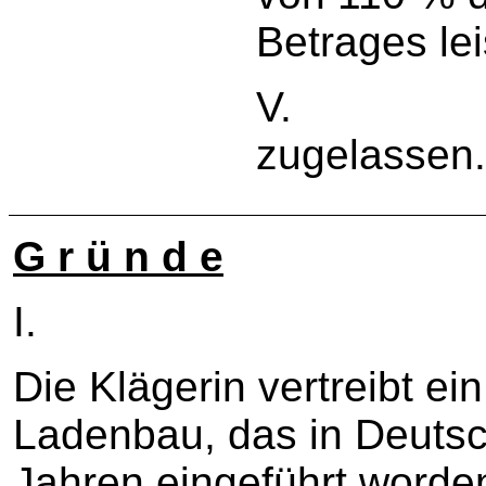
Betrages lei
V. Die R
zugelassen
G r ü n d e
I.
Die Klägerin vertreibt e
Ladenbau, das in Deutsc
Jahren eingeführt worden 