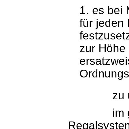
1. es bei
für jeden
festzuse
zur Höhe 
ersatzwei
Ordnungs
zu unte
im gesch
Regalsyste