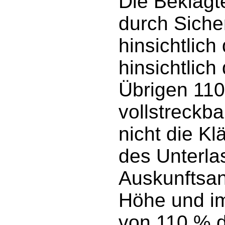
Die Beklagt
durch Siche
hinsichtlich
hinsichtlich
Übrigen 110
vollstreckb
nicht die Kl
des Unterla
Auskunftsan
Höhe und im
von 110 % d