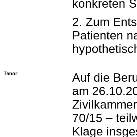
konkreten S
2. Zum Ents
Patienten 
hypothetisc
Tenor:
Auf die Ber
am 26.10.20
Zivilkammer
70/15 – tei
Klage insg