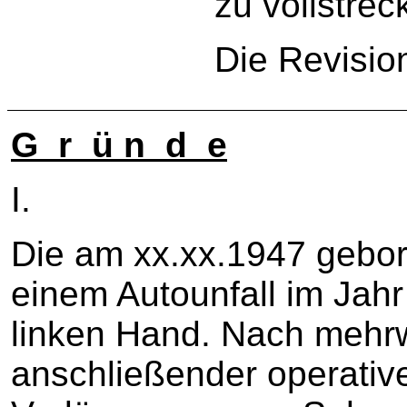
zu vollstrec
Die Revisio
G r ü n d e
I.
Die am xx.xx.1947 gebore
einem Autounfall im Jah
linken Hand. Nach mehrw
anschließender operativ