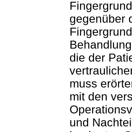
Fingergrund
gegenüber d
Fingergrund
Behandlungs
die der Pati
vertraulich
muss erörte
mit den ver
Operationsv
und Nachteil