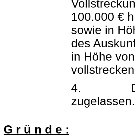
Vollstrecku
100.000 € h
sowie in Hö
des Auskunf
in Höhe von
vollstrecken
4. Die Re
zugelassen
G r ü n d e :