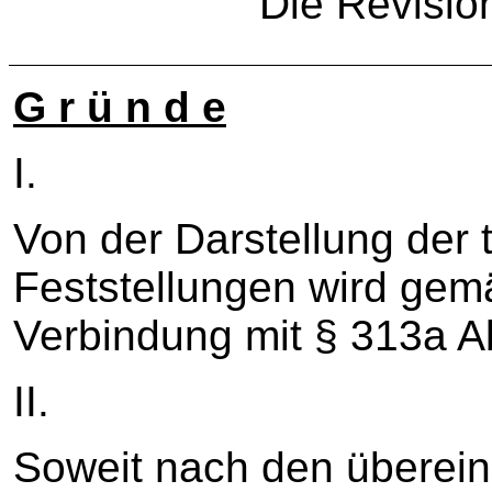
Die Revisio
G r ü n d e
I.
Von der Darstellung der 
Feststellungen wird gem
Verbindung mit § 313a A
II.
Soweit nach den überei