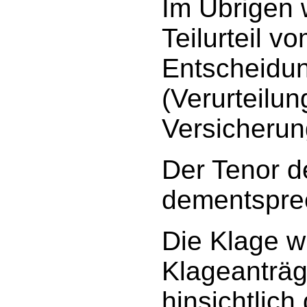
Im Übrigen w
Teilurteil v
Entscheidun
(Verurteilun
Versicherung
Der Tenor de
dementsprec
Die Klage wi
Klageanträg
hinsichtlich