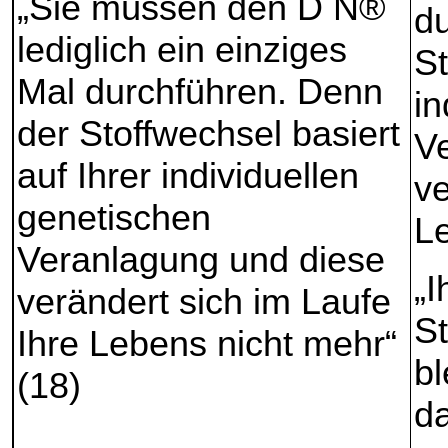
„Sie müssen den D N®
du
lediglich ein einziges
St
Mal durchführen. Denn
in
der Stoffwechsel basiert
V
auf Ihrer individuellen
ve
genetischen
Le
Veranlagung und diese
„I
verändert sich im Laufe
S
Ihre Lebens nicht mehr“
bl
(18)
da