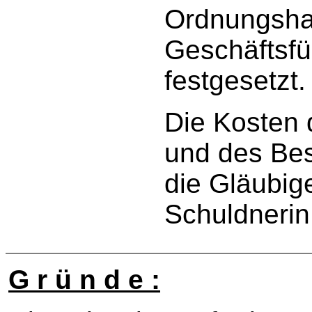
Ordnungshaf
Geschäftsfü
festgesetzt.
Die Kosten 
und des Be
die Gläubig
Schuldnerin
G r ü n d e :