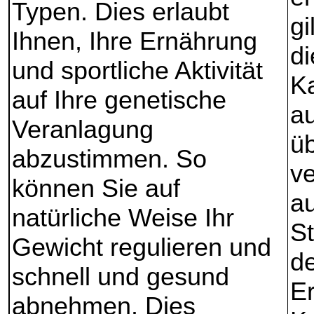
Typen. Dies erlaubt
gi
Ihnen, Ihre Ernährung
d
und sportliche Aktivität
K
auf Ihre genetische
a
Veranlagung
üb
abzustimmen. So
v
können Sie auf
au
natürliche Weise Ihr
St
Gewicht regulieren und
de
schnell und gesund
Er
abnehmen. Dies