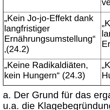
ve
„Kein Jo-jo-Effekt dank
„K
langfristiger
la
Ernährungsumstellung“
E
‚(24.2)
„Keine Radikaldiäten,
„K
kein Hungern“ (24.3)
H
a. Der Grund für das erg
u.a. die Klagebegründun