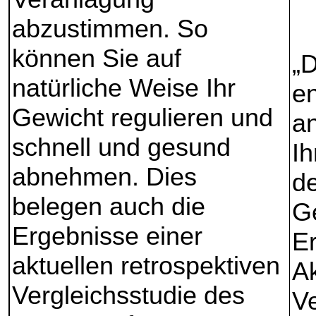
abzustimmen. So
können Sie auf
„D
natürliche Weise Ihr
en
Gewicht regulieren und
a
schnell und gesund
I
abnehmen. Dies
de
belegen auch die
Ge
Ergebnisse einer
Er
aktuellen retrospektiven
Ak
Vergleichsstudie des
V