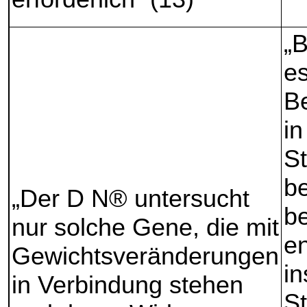
„B
e
Be
in
S
be
„Der D N® untersucht
be
nur solche Gene, die mit
e
Gewichtsveränderungen
i
in Verbindung stehen
S