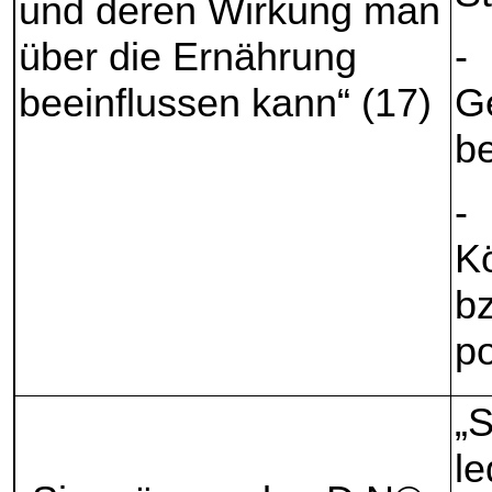
und deren Wirkung man
über die Ernährung
-
beeinflussen kann“ (17)
G
be
-
K
b
po
„
le