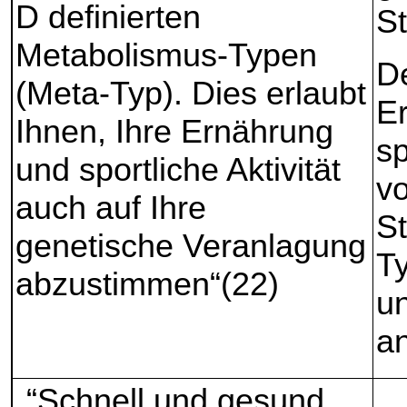
D definierten
S
Metabolismus-Typen
De
(Meta-Typ). Dies erlaubt
Er
Ihnen, Ihre Ernährung
sp
und sportliche Aktivität
vo
auch auf Ihre
St
genetische Veranlagung
Ty
abzustimmen“(22)
u
a
„“Schnell und gesund