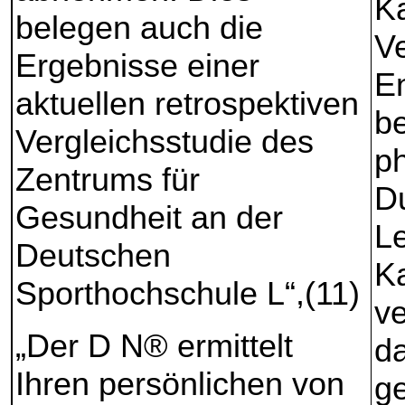
Ka
belegen auch die
V
Ergebnisse einer
En
aktuellen retrospektiven
be
Vergleichsstudie des
ph
Zentrums für
D
Gesundheit an der
Le
Deutschen
Ka
Sporthochschule L“,(11)
ve
„Der D N® ermittelt
d
Ihren persönlichen von
g