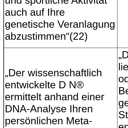
und sportliche Aktivität
auch auf Ihre
genetische Veranlagung
abzustimmen“(22)
„
li
„Der wissenschaftlich
od
entwickelte D N®
Be
ermittelt anhand einer
g
DNA-Analyse Ihren
S
persönlichen Meta-
en