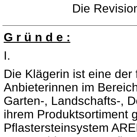
Die Revisio
G r ü n d e :
I.
Die Klägerin ist eine de
Anbieterinnen im Bereich
Garten-, Landschafts-, D
ihrem Produktsortiment g
Pflastersteinsystem AREN