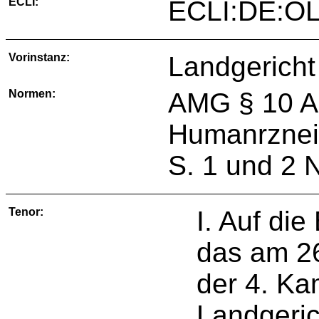
ECLI:
ECLI:DE:OL
Vorinstanz:
Landgericht
Normen:
AMG § 10 Ab
Humanrzneim
S. 1 und 2 N
Tenor:
I. Auf di
das am 26
der 4. K
Landgeric