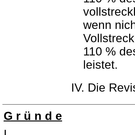
vollstrec
wenn nich
Vollstrec
110 % des
leistet.
IV. Die Revi
G r ü n d e
I.