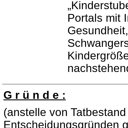
„Kinderstube
Portals mit
Gesundheit
Schwangers
Kindergröße
nachstehen
G r ü n d e :
(anstelle von Tatbestand
Entscheidungsgründen 