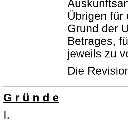
Auskunftsan
Übrigen für
Grund der Ur
Betrages, f
jeweils zu 
Die Revisio
G r ü n d e
I.