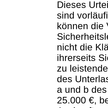
Dieses Urte
sind vorläuf
können die 
Sicherheits
nicht die Kl
ihrerseits S
zu leistende
des Unterla
a und b des 
25.000 €, b