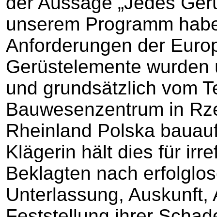
der Aussage „Jedes Gerü
unserem Programm haben,
Anforderungen der Euro
Gerüstelemente wurden üb
und grundsätzlich vom 
Bauwesenzentrum in R
Rheinland Polska bauaufs
Klägerin hält dies für irr
Beklagten nach erfolglo
Unterlassung, Auskunft
Feststellung ihrer Schade