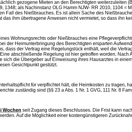
sächlich gezogene Mieten an den Berechtigten weiterzuleiten (
009, 1348; als Nachinstanz OLG Hamm NJW- RR 2010, 1104 = M
den Fall des Nießbrauches. Es ist allein Sache des Nießbrauc
 das ihm übertragene Anwesen nicht vermietet, so dass ihn keine
g eines Wohnungsrechts oder Nießbrauches eine Pflegeverpflich
die bei der Heimunterbringung des Berechtigten ersparten Aufw
, dass der Vertrag eine Regelungslück enthält, weil die Vertra
e abschließende Regelung ist hier getroffen worden. Nach Art. 
ange sich die Übergeber auf Einweisung ihres Hausarztes in ein
esen Gesichtpunkt gestützt.
rhaltspflicht für verpflichtet hält, die Heimkosten zu tragen, h
gerichte zuständig sind (§§ 23 a Abs. 1 Nr. 1 GVG, 111 Nr. 8 Fa
ei Wochen
seit Zugang dieses Beschlusses. Die Frist kann nac
erden. Auf die Möglichkeit einer kostengünstigeren Zurücknah