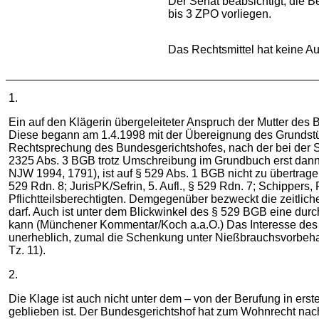
Der Senat beabsichtigt, die B
bis 3 ZPO vorliegen.
Das Rechtsmittel hat keine Au
1.
Ein auf den Klägerin übergeleiteter Anspruch der Mutter des 
Diese begann am 1.4.1998 mit der Übereignung des Grundstüc
Rechtsprechung des Bundesgerichtshofes, nach der bei der 
2325 Abs. 3 BGB trotz Umschreibung im Grundbuch erst dann
NJW 1994, 1791), ist auf § 529 Abs. 1 BGB nicht zu übertra
529 Rdn. 8; JurisPK/Sefrin, 5. Aufl., § 529 Rdn. 7; Schipper
Pflichtteilsberechtigten. Demgegenüber bezweckt die zeitli
darf. Auch ist unter dem Blickwinkel des § 529 BGB eine d
kann (Münchener Kommentar/Koch a.a.O.) Das Interesse des S
unerheblich, zumal die Schenkung unter Nießbrauchsvorbehalt
Tz. 11).
2.
Die Klage ist auch nicht unter dem – von der Berufung in ers
geblieben ist. Der Bundesgerichtshof hat zum Wohnrecht nac