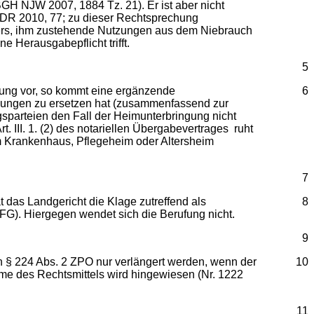
BGH NJW 2007, 1884 Tz. 21). Er ist aber nicht
DR 2010, 77; zu dieser Rechtsprechung
hers, ihm zustehende Nutzungen aus dem Niebrauch
 Herausgabepflicht trifft.
5
tung vor, so kommt eine ergänzende
6
endungen zu ersetzen hat (zusammenfassend zur
gsparteien den Fall der Heimunterbringung nicht
III. 1. (2) des notariellen Übergabevertrages ruht
em Krankenhaus, Pflegeheim oder Altersheim
7
at das Landgericht die Klage zutreffend als
8
mFG). Hiergegen wendet sich die Berufung nicht.
9
h § 224 Abs. 2 ZPO nur verlängert werden, wenn der
10
me des Rechtsmittels wird hingewiesen (Nr. 1222
11