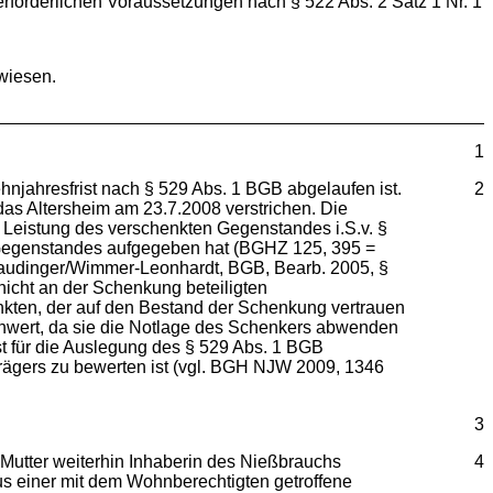
erforderlichen Voraussetzungen nach § 522 Abs. 2 Satz 1 Nr. 1
ewiesen.
1
hnjahresfrist nach § 529 Abs. 1 BGB abgelaufen ist.
2
as Altersheim am 23.7.2008 verstrichen. Die
Leistung des verschenkten Gegenstandes i.S.v. §
 Gegenstandes aufgegeben hat (BGHZ 125, 395 =
Staudinger/Wimmer-Leonhardt, BGB, Bearb. 2005, §
nicht an der Schenkung beteiligten
nkten, der auf den Bestand der Schenkung vertrauen
nwert, da sie die Notlage des Schenkers abwenden
t für die Auslegung des § 529 Abs. 1 BGB
trägers zu bewerten ist (vgl. BGH NJW 2009, 1346
3
e Mutter weiterhin Inhaberin des Nießbrauchs
4
s einer mit dem Wohnberechtigten getroffene