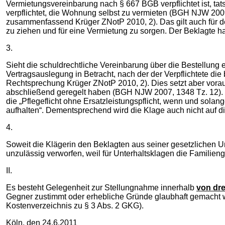
Vermietungsvereinbarung nach § 667 BGB verpflichtet ist, tat
verpflichtet, die Wohnung selbst zu vermieten (BGH NJW 2
zusammenfassend Krüger ZNotP 2010, 2). Das gilt auch für 
zu ziehen und für eine Vermietung zu sorgen. Der Beklagte hat
3.
Sieht die schuldrechtliche Vereinbarung über die Bestellun
Vertragsauslegung in Betracht, nach der der Verpflichtete 
Rechtsprechung Krüger ZNotP 2010, 2). Dies setzt aber voraus
abschließend geregelt haben (BGH NJW 2007, 1348 Tz. 12). Ein
die „Pflegeflicht ohne Ersatzleistungspflicht, wenn und sol
aufhalten“. Dementsprechend wird die Klage auch nicht auf di
4.
Soweit die Klägerin den Beklagten aus seiner gesetzlichen Unte
unzulässig verworfen, weil für Unterhaltsklagen die Familien
II.
Es besteht Gelegenheit zur Stellungnahme innerhalb
von dr
Gegner zustimmt oder erhebliche Gründe glaubhaft gemacht w
Kostenverzeichnis zu § 3 Abs. 2 GKG).
Köln, den 24.6.2011