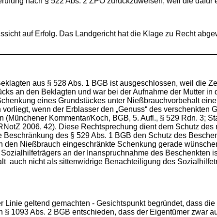
erufung nach § 522 Abs. 2 ZPO zurückzuweisen, weil die dafür 
ssicht auf Erfolg. Das Landgericht hat die Klage zu Recht abg
Beklagten aus § 528 Abs. 1 BGB ist ausgeschlossen, weil die Ze
ks an den Beklagten und war bei der Aufnahme der Mutter in d
Schenkung eines Grundstückes unter Nießbrauchvorbehalt eine 
 vorliegt, wenn der Erblasser den „Genuss“ des verschenkten
gen (Münchener Kommentar/Koch, BGB, 5. Aufl., § 529 Rdn. 3; 
s, RNotZ 2006, 42). Diese Rechtsprechung dient dem Schutz des 
che Beschränkung des § 529 Abs. 1 BGB den Schutz des Besche
urch den Nießbrauch eingeschränkte Schenkung gerade wünsche
ozialhilfeträgers an der Inanspruchnahme des Beschenkten is
 auch nicht als sittenwidrige Benachteiligung des Sozialhilfe
ter Linie geltend gemachten - Gesichtspunkt begründet, dass di
h § 1093 Abs. 2 BGB entschieden, dass der Eigentümer zwar au