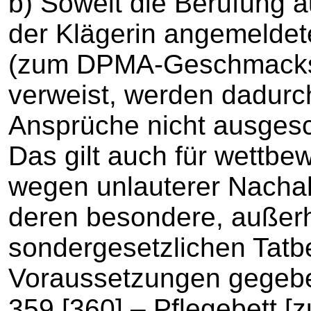
b) Soweit die Berufung a
der Klägerin angemelde
(zum DPMA-Geschmack
verweist, werden dadurc
Ansprüche nicht ausges
Das gilt auch für wettbe
wegen unlauterer Nacha
deren besondere, außer
sondergesetzlichen Tatb
Voraussetzungen gegeb
359 [360] – Pflegebett 