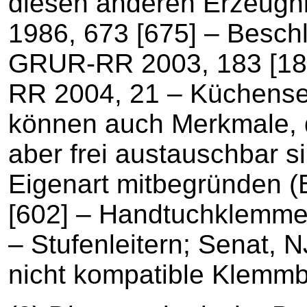
diesen anderen Erzeug
1986, 673 [675] – Besch
GRUR-RR 2003, 183 [184
RR 2004, 21 – Küchensei
können auch Merkmale, d
aber frei austauschbar s
Eigenart mitbegründen 
[602] – Handtuchklemme
– Stufenleitern; Senat, 
nicht kompatible Klemmb