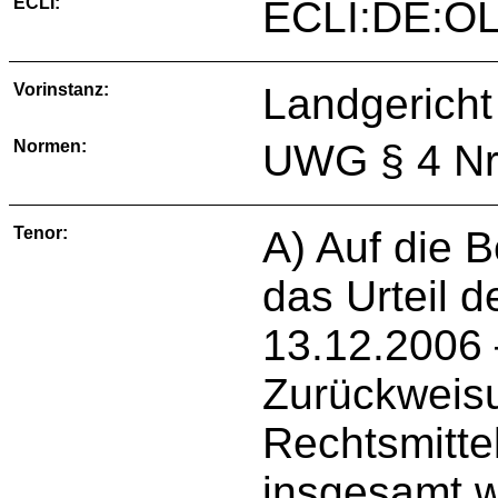
ECLI:
ECLI:DE:OL
Vorinstanz:
Landgericht
Normen:
UWG § 4 Nr.
Tenor:
A) Auf die 
das Urteil 
13.12.2006 
Zurückweisu
Rechtsmitte
insgesamt wi