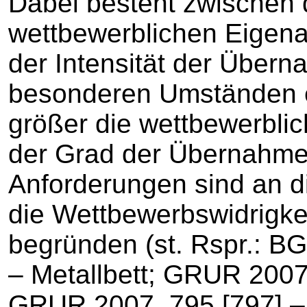
Dabei besteht zwischen
wettbewerblichen Eigena
der Intensität der Über
besonderen Umständen e
größer die wettbewerblic
der Grad der Übernahme,
Anforderungen sind an di
die Wettbewerbswidrigk
begründen (st. Rspr.: B
– Metallbett; GRUR 2007,
GRUR 2007, 795 [797] 