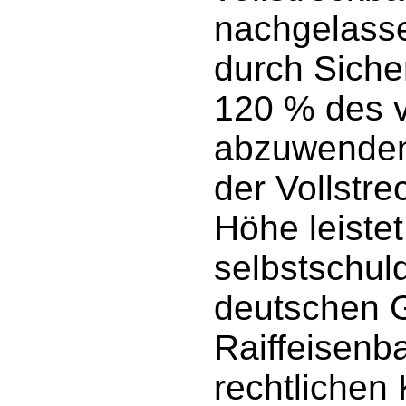
nachgelasse
durch Siche
120 % des v
abzuwenden,
der Vollstre
Höhe leiste
selbstschul
deutschen G
Raiffeisenba
rechtlichen K