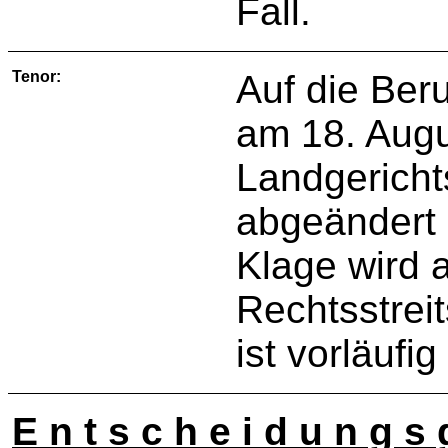
Fall.
Tenor:
Auf die Ber
am 18. Augu
Landgericht
abgeändert 
Klage wird 
Rechtsstreit
ist vorläufig
E n t s c h e i d u n g s 