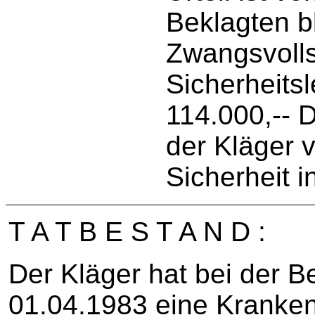
Beklagten bl
Zwangsvolls
Sicherheits
114.000,--
der Kläger v
Sicherheit i
T A T B E S T A N D :
Der Kläger hat bei der B
01.04.1983 eine Kranken