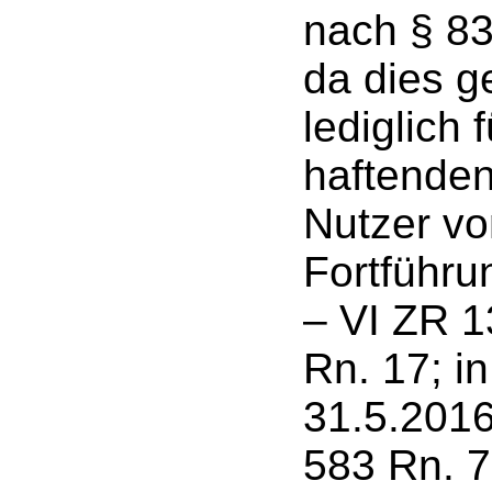
nach § 83
da dies 
lediglich
haftenden
Nutzer vo
Fortführu
– VI ZR 1
Rn. 17; i
31.5.2016
583 Rn. 7 