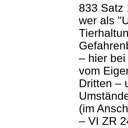
833 Satz 
wer als "
Tierhaltu
Gefahrenb
– hier be
vom Eige
Dritten –
Umstände 
(im Ansch
– VI ZR 