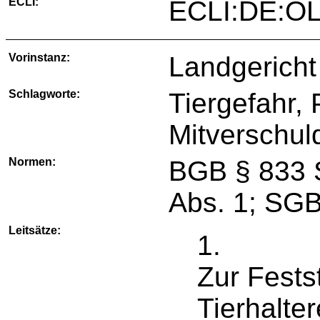
ECLI:
ECLI:DE:O
Vorinstanz:
Landgericht
Schlagworte:
Tiergefahr, P
Mitverschul
Normen:
BGB § 833 S
Abs. 1; SGB
Leitsätze:
1.
Zur Fests
Tierhalte