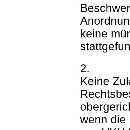
Beschwerd
Anordnun
keine mün
stattgefu
2.
Keine Zul
Rechtsbes
obergeric
wenn die