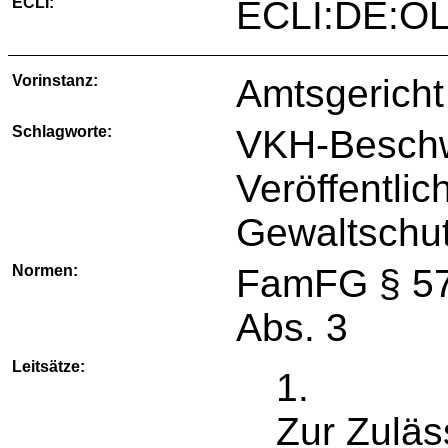
ECLI:
ECLI:DE:O
Vorinstanz:
Amtsgericht
Schlagworte:
VKH-Beschw
Veröffentli
Gewaltschut
Normen:
FamFG § 57
Abs. 3
Leitsätze:
1.
Zur Zuläs