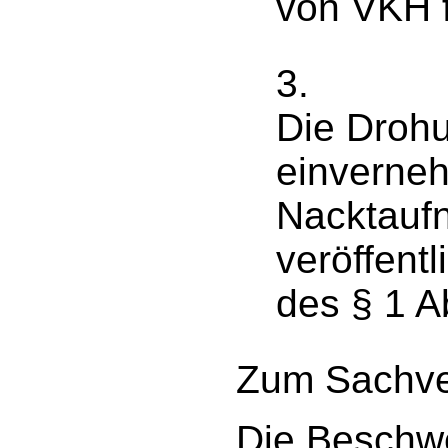
von VKH f
3.
Die Drohu
einverneh
Nacktaufn
veröffentl
des § 1 A
Zum Sachve
Die Beschwe