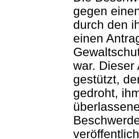
gegen einen
durch den ih
einen Antrag
Gewaltschu
war. Dieser 
gestützt, d
gedroht, ihm
überlassen
Beschwerdef
veröffentlic