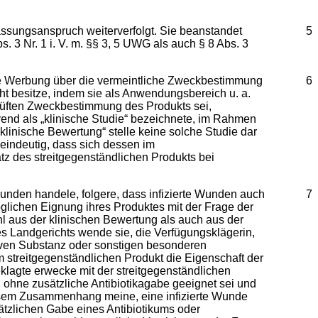
lassungsanspruch weiterverfolgt. Sie beanstandet
5
 3 Nr. 1 i. V. m. §§ 3, 5 UWG als auch § 8 Abs. 3
he Werbung über die vermeintliche Zweckbestimmung
6
ht besitze, indem sie als Anwendungsbereich u. a.
eprüften Zweckbestimmung des Produkts sei,
rend als „klinische Studie“ bezeichnete, im Rahmen
klinische Bewertung“ stelle keine solche Studie dar
 eindeutig, dass sich dessen im
z des streitgegenständlichen Produkts bei
unden handele, folgere, dass infizierte Wunden auch
7
glichen Eignung ihres Produktes mit der Frage der
l aus der klinischen Bewertung als auch aus der
 Landgerichts wende sie, die Verfügungsklägerin,
tiven Substanz oder sonstigen besonderen
 streitgegenständlichen Produkt die Eigenschaft der
lagte erwecke mit der streitgegenständlichen
ohne zusätzliche Antibiotikagabe geeignet sei und
 diesem Zusammenhang meine, eine infizierte Wunde
tzlichen Gabe eines Antibiotikums oder