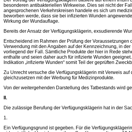
besonderen antibakteriellen Wirkweise. Dies sei nicht der Fal
angesprochenen Verkehrskreisen handele es sich um medizin
beworben werde, dass sie bei infizierten Wunden angewendet
Wirkung der Wundauflage.
Bereits der Ansatz der Verfügungsklägerin, exsudierende Wund
Entscheidend im Rahmen der Prüfung der Voraussetzungen des 
Verwendung mit den Angaben auf der Kennzeichnung, in der 
vorliegend der Fall. Sämtliche Produkte der hier in Rede st
enthalte und seien daher auch für infizierte Wunden geeigne
Indikation „infizierte Wunden“ somit Teil der geprüften Zwec
Zu Unrecht versuche die Verfügungsklägerin mit Verweis auf 
gleichzusetzen mit der Werbung für Medizinprodukte.
Von der weitergehenden Darstellung des Tatbestands wird ge
II.
Die zulässige Berufung der Verfügungsklägerin hat in der Sac
1.
Ein Verfügungsgrund ist gegeben. Für die Verfügungsklägerin 