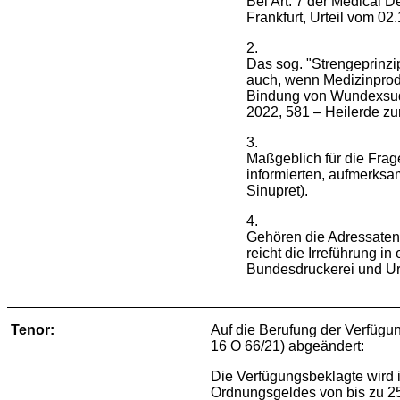
Bei Art. 7 der Medical 
Frankfurt, Urteil vom 0
2.
Das sog. "Strengeprinz
auch, wenn Medizinprodu
Bindung von Wundexsuda
2022, 581 – Heilerde zur
3.
Maßgeblich für die Fra
informierten, aufmerks
Sinupret).
4.
Gehören die Adressaten
reicht die Irreführung 
Bundesdruckerei und Urt
Tenor:
Auf die Berufung der Verfügu
16 O 66/21) abgeändert:
Die Verfügungsbeklagte wird i
Ordnungsgeldes von bis zu 25