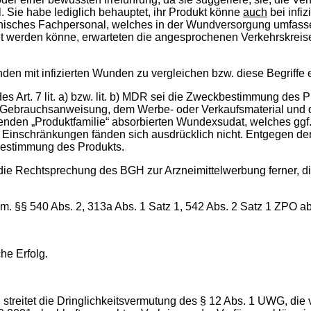
l. Sie habe lediglich behauptet, ihr Produkt könne
auch
bei infi
isches Fachpersonal, welches in der Wundversorgung umfasse
 werden könne, erwarteten die angesprochenen Verkehrskreise 
en mit infizierten Wunden zu vergleichen bzw. diese Begriffe e
Art. 7 lit. a) bzw. lit. b) MDR sei die Zweckbestimmung des P
Gebrauchsanweisung, dem Werbe- oder Verkaufsmaterial und d
ehenden „Produktfamilie“ absorbierten Wundexsudat, welches gg
t. Einschränkungen fänden sich ausdrücklich nicht. Entgegen de
kbestimmung des Produkts.
die Rechtsprechung des BGH zur Arzneimittelwerbung ferner, d
m. §§ 540 Abs. 2, 313a Abs. 1 Satz 1, 542 Abs. 2 Satz 1 ZPO 
he Erfolg.
streitet die Dringlichkeitsvermutung des § 12 Abs. 1 UWG, die v