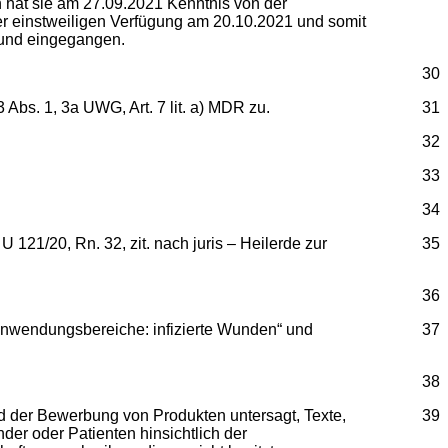
 hat sie am 27.09.2021 Kenntnis von der
er einstweiligen Verfügung am 20.10.2021 und somit
mund eingegangen.
30
 Abs. 1, 3a UWG, Art. 7 lit. a) MDR zu.
31
32
33
34
 121/20, Rn. 32, zit. nach juris – Heilerde zur
35
36
„Anwendungsbereiche: infizierte Wunden“ und
37
38
nd der Bewerbung von Produkten untersagt, Texte,
39
er oder Patienten hinsichtlich der