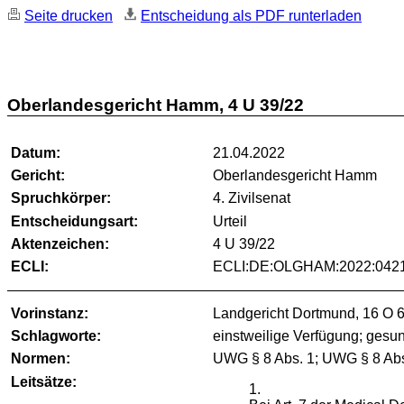
Seite drucken
Entscheidung als PDF runterladen
Oberlandesgericht Hamm, 4 U 39/22
Datum:
21.04.2022
Gericht:
Oberlandesgericht Hamm
Spruchkörper:
4. Zivilsenat
Entscheidungsart:
Urteil
Aktenzeichen:
4 U 39/22
ECLI:
ECLI:DE:OLGHAM:2022:0421
Vorinstanz:
Landgericht Dortmund, 16 O 
Schlagworte:
einstweilige Verfügung; ges
Normen:
UWG § 8 Abs. 1; UWG § 8 Abs.
Leitsätze:
1.