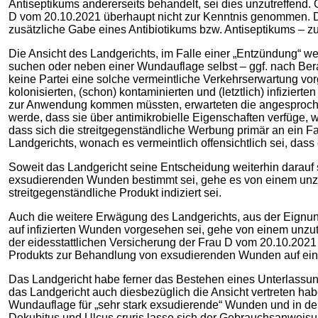
Antiseptikums andererseits behandelt, sei dies unzutreffend. 
D vom 20.10.2021 überhaupt nicht zur Kenntnis genommen. D
zusätzliche Gabe eines Antibiotikums bzw. Antiseptikums –
Die Ansicht des Landgerichts, im Falle einer „Entzündung“ w
suchen oder neben einer Wundauflage selbst – ggf. nach Ber
keine Partei eine solche vermeintliche Verkehrserwartung vor
kolonisierten, (schon) kontaminierten und (letztlich) infizie
zur Anwendung kommen müssten, erwarteten die angesprochen
werde, dass sie über antimikrobielle Eigenschaften verfüge, 
dass sich die streitgegenständliche Werbung primär an ein F
Landgerichts, wonach es vermeintlich offensichtlich sei, da
Soweit das Landgericht seine Entscheidung weiterhin darauf
exsudierenden Wunden bestimmt sei, gehe es von einem unzu
streitgegenständliche Produkt indiziert sei.
Auch die weitere Erwägung des Landgerichts, aus der Eignun
auf infizierten Wunden vorgesehen sei, gehe von einem unzutr
der eidesstattlichen Versicherung der Frau D vom 20.10.2021
Produkts zur Behandlung von exsudierenden Wunden auf eine 
Das Landgericht habe ferner das Bestehen eines Unterlassungs
das Landgericht auch diesbezüglich die Ansicht vertreten ha
Wundauflage für „sehr stark exsudierende“ Wunden und in de
Dekubitus und Ulcus cruris lasse sich der Gebrauchsanweisung