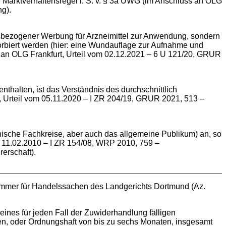
 Marktverhaltensregel i. S. v. § 3a UWG (im Anschluss an OLG
ng).
tsbezogener Werbung für Arzneimittel zur Anwendung, sondern
orbiert werden (hier: eine Wundauflage zur Aufnahme und
an OLG Frankfurt, Urteil vom 02.12.2021 – 6 U 121/20, GRUR
alten, ist das Verständnis des durchschnittlich
 Urteil vom 05.11.2020 – I ZR 204/19, GRUR 2021, 513 –
ische Fachkreise, aber auch das allgemeine Publikum) an, so
m 11.02.2010 – I ZR 154/08, WRP 2010, 759 –
erschaft).
 Kammer für Handelssachen des Landgerichts Dortmund (Az.
eines für jeden Fall der Zuwiderhandlung fälligen
en, oder Ordnungshaft von bis zu sechs Monaten, insgesamt