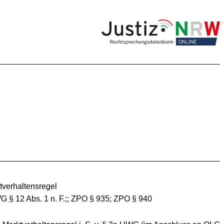
tverhaltensregel
 § 12 Abs. 1 n. F.;; ZPO § 935; ZPO § 940