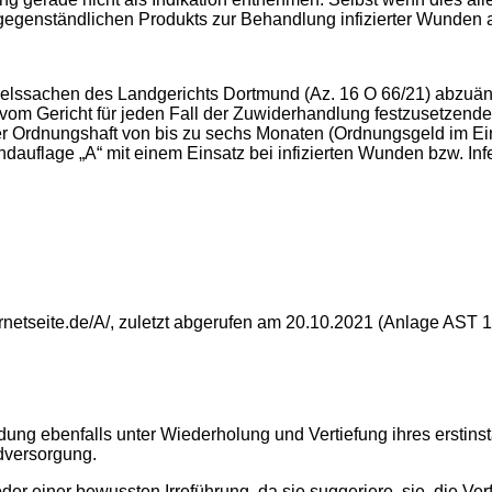
egenständlichen Produkts zur Behandlung infizierter Wunden a
ndelssachen des Landgerichts Dortmund (Az. 16 O 66/21) abzu
s vom Gericht für jeden Fall der Zuwiderhandlung festzusetzend
er Ordnungshaft von bis zu sechs Monaten (Ordnungsgeld im Ei
undauflage „A“ mit einem Einsatz bei infizierten Wunden bzw. I
rnetseite.de/A/, zuletzt abgerufen am 20.10.2021 (Anlage AST 1, 
dung ebenfalls unter Wiederholung und Vertiefung ihres erstins
dversorgung.
der einer bewussten Irreführung, da sie suggeriere, sie, die Ve