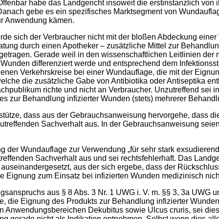
Offenbar habe das Landgericht insoweit die erstinstanzlich von i
anach gebe es ein spezifisches Marktsegment von Wundauflagen
 zur Anwendung kämen.
erde sich der Verbraucher nicht mit der bloßen Abdeckung eine
atung durch einen Apotheker – zusätzliche Mittel zur Behandl
getragen. Gerade weil in den wissenschaftlichen Leitlinien de
rten Wunden differenziert werde und entsprechend dem Infektions
en Verkehrskreise bei einer Wundauflage, die mit der Eignun
welche die zusätzliche Gabe von Antibiotika oder Antiseptika en
achpublikum richte und nicht an Verbraucher. Unzutreffend sei
ss es zur Behandlung infizierter Wunden (stets) mehrerer Beha
 stütze, dass aus der Gebrauchsanweisung hervorgehe, dass di
treffenden Sachverhalt aus. In der Gebrauchsanweisung seie
g der Wundauflage zur Verwendung „für sehr stark exsudierend
effenden Sachverhalt aus und sei rechtsfehlerhaft. Das Landge
 auseinandergesetzt, aus der sich ergebe, dass der Rückschluss
Eignung zum Einsatz bei infizierten Wunden medizinisch nicht 
anspruchs aus § 8 Abs. 3 Nr. 1 UWG i. V. m. §§ 3, 3a UWG und A
be, die Eignung des Produkts zur Behandlung infizierter Wunde
n Anwendungsbereichen Dekubitus sowie Ulcus cruris, sei dies 
 gerade nicht als Indikation entnehmen. Selbst wenn dies allerd