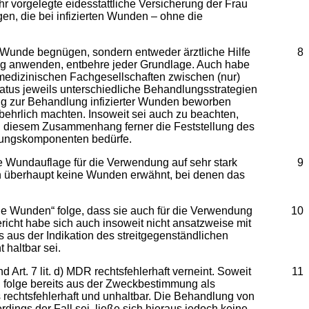
hr vorgelegte eidesstattliche Versicherung der Frau
, die bei infizierten Wunden – ohne die
r Wunde begnügen, sondern entweder ärztliche Hilfe
8
ung anwenden, entbehre jeder Grundlage. Auch habe
r medizinischen Fachgesellschaften zwischen (nur)
status jeweils unterschiedliche Behandlungsstrategien
g zur Behandlung infizierter Wunden beworben
tbehrlich machten. Insoweit sei auch zu beachten,
 in diesem Zusammenhang ferner die Feststellung des
ndlungskomponenten bedürfe.
e Wundauflage für die Verwendung auf sehr stark
9
n überhaupt keine Wunden erwähnt, bei denen das
e Wunden“ folge, dass sie auch für die Verwendung
10
richt habe sich auch insoweit nicht ansatzweise mit
 aus der Indikation des streitgegenständlichen
haltbar sei.
rt. 7 lit. d) MDR rechtsfehlerhaft verneint. Soweit
11
n folge bereits aus der Zweckbestimmung als
rechtsfehlerhaft und unhaltbar. Die Behandlung von
ings der Fall sei, ließe sich hieraus jedoch keine