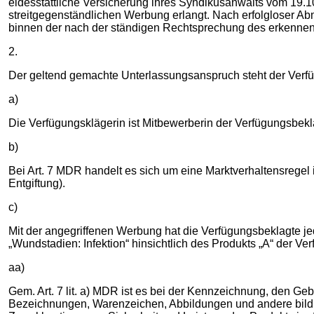
eidesstattliche Versicherung ihres Syndikusanwalts vom 19.
streitgegenständlichen Werbung erlangt. Nach erfolgloser Ab
binnen der nach der ständigen Rechtsprechung des erkenne
2.
Der geltend gemachte Unterlassungsanspruch steht der Verfügun
a)
Die Verfügungsklägerin ist Mitbewerberin der Verfügungsbekla
b)
Bei Art. 7 MDR handelt es sich um eine Marktverhaltensregel i.
Entgiftung).
c)
Mit der angegriffenen Werbung hat die Verfügungsbeklagte je
„Wundstadien: Infektion“ hinsichtlich des Produkts „A“ der Ve
aa)
Gem. Art. 7 lit. a) MDR ist es bei der Kennzeichnung, den G
Bezeichnungen, Warenzeichen, Abbildungen und andere bildha