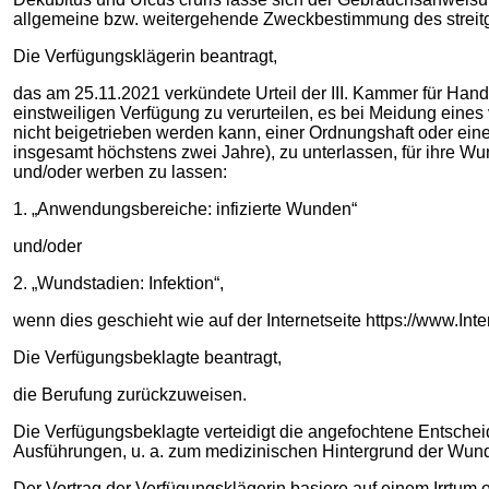
allgemeine bzw. weitergehende Zweckbestimmung des streitg
Die Verfügungsklägerin beantragt,
das am 25.11.2021 verkündete Urteil der III. Kammer für Ha
einstweiligen Verfügung zu verurteilen, es bei Meidung eine
nicht beigetrieben werden kann, einer Ordnungshaft oder ein
insgesamt höchstens zwei Jahre), zu unterlassen, für ihre W
und/oder werben zu lassen:
1. „Anwendungsbereiche: infizierte Wunden“
und/oder
2. „Wundstadien: Infektion“,
wenn dies geschieht wie auf der Internetseite https://www.Inte
Die Verfügungsbeklagte beantragt,
die Berufung zurückzuweisen.
Die Verfügungsbeklagte verteidigt die angefochtene Entschei
Ausführungen, u. a. zum medizinischen Hintergrund der Wun
Der Vortrag der Verfügungsklägerin basiere auf einem Irrtum o