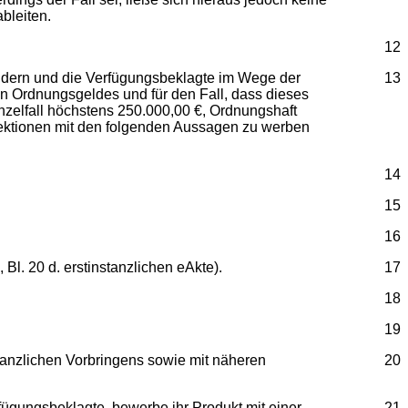
bleiten.
12
ändern und die Verfügungsbeklagte im Wege der
13
en Ordnungsgeldes und für den Fall, dass dieses
nzelfall höchstens 250.000,00 €, Ordnungshaft
nfektionen mit den folgenden Aussagen zu werben
14
15
16
Bl. 20 d. erstinstanzlichen eAkte).
17
18
19
tanzlichen Vorbringens sowie mit näheren
20
rfügungsbeklagte, bewerbe ihr Produkt mit einer
21