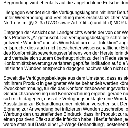
Begründung wird ebenfalls auf die angefochtene Entschei
Hiergegen wendet sich die Verfügungsklägerin mit ihrer Beruf
unter Wiederholung und Vertiefung ihres erstinstanzlichen Vo
Nr. 1 i. V. m. §§ 3, 3a UWG sowie Art. 7 lit. a) und lit. d) MDR
Entgegen der Ansicht des Landgerichts werde der von der W
des Produkts „A“ getäuscht. Die Verfügungsbeklagte schreibe
„infizierte Wunden“ und als Wundstadium u. a. „Infektion“ an
entspreche dies auch nicht gesicherter wissenschaftlicher Er
des Konformitätsbewertungsverfahrens von der Herstellerin des
und verhalte sich zudem überhaupt nicht zu der in Rede stehe
Konformitätsbewertungsverfahren geprüfte Indikation auf di
infizierten Wunden entspreche dagegen nachweislich nicht de
Soweit die Verfügungsbeklagte aus dem Umstand, dass es sic
mit ihrem Produkt in geeigneter Weise behandelt werden könn
Zweckbestimmung, für die das Konformitätsbewertungsverfahr
Gebrauchsanweisung und Kennzeichnung ergebe, gerade nicht 
sich nicht dagegen, dass die Verfügungsbeklagte eine Wundau
Ausstattung zur Behandlung einer Infektion versehen sei. De
Eignung zur Anwendung bei infizierten Wunden zuschreibe, 
Werbung den unzutreffenden Eindruck, dass ihr Produkt zur
a
einen positiven Effekt auf die Infektion habe. Hierfür fehlt
werde stets auf Basis einer „2-Wege-Behandlung“, bestehend