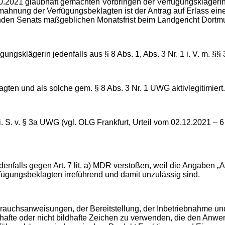
10.2021 glaubhaft gemachten Vorbringen der Verfügungsklägerin
mahnung der Verfügungsbeklagten ist der Antrag auf Erlass ein
nden Senats maßgeblichen Monatsfrist beim Landgericht Dort
gsklägerin jedenfalls aus § 8 Abs. 1, Abs. 3 Nr. 1 i. V. m. §§ 3
gten und als solche gem. § 8 Abs. 3 Nr. 1 UWG aktivlegitimiert.
 S. v. § 3a UWG (vgl. OLG Frankfurt, Urteil vom 02.12.2021 – 6 U
denfalls gegen Art. 7 lit. a) MDR verstoßen, weil die Angaben 
rfügungsbeklagten irreführend und damit unzulässig sind.
ebrauchsanweisungen, der Bereitstellung, der Inbetriebnahme u
fte oder nicht bildhafte Zeichen zu verwenden, die den Anwend