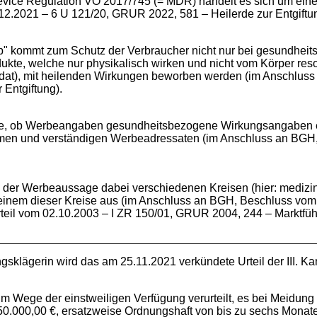
Device Regulation VO 2017/745 (= MDR) handelt es sich um eine
2.12.2021 – 6 U 121/20, GRUR 2022, 581 – Heilerde zur Entgiftu
ip" kommt zum Schutz der Verbraucher nicht nur bei gesundhei
kte, welche nur physikalisch wirken und nicht vom Körper res
t), mit heilenden Wirkungen beworben werden (im Anschluss 
 Entgiftung).
ge, ob Werbeangaben gesundheitsbezogene Wirkungsangaben enth
amen und verständigen Werbeadressaten (im Anschluss an BGH,
 der Werbeaussage dabei verschiedenen Kreisen (hier: medizin
in einem dieser Kreise aus (im Anschluss an BGH, Beschluss vo
eil vom 02.10.2003 – I ZR 150/01, GRUR 2004, 244 – Marktführ
ngsklägerin wird das am 25.11.2021 verkündete Urteil der III.
m Wege der einstweiligen Verfügung verurteilt, es bei Meidung 
0.000,00 €, ersatzweise Ordnungshaft von bis zu sechs Monat