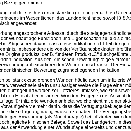
dung Bezug genommen.
ung, mit der sie ihren erstinstanzlich geltend gemachten Unter
rbringens im Wesentlichen, das Landgericht habe sowohl § 8 Abs.
 falsch angewendet.
erbung angesprochene Adressat durch die streitgegenständlic
 der Wundauflage Funktionen und Eigenschaften zu, die sie nic
gebe. Abgesehen davon, dass diese Indikation nicht Teil der g
kenntnis. Insbesondere die von der Verfügungsbeklagten irrefüh
 Originalprodukts, der B, für deren Produkt „C“ durchgeführte „
nden Indikation. Aus der „klinischen Bewertung“ folge vielmehr
e Verwendung auf exsudierenden Wunden beschränke. Der Einsat
r der klinischen Bewertung zugrundeliegenden Indikation.
h bei stark exsudierenden Wunden häufig auch um infizierte W
ten, verwechsele sie in unzulässiger Weise die Frage einer mö
en durchgeführt worden sei. Letzteres umfasse, wie sich sowoh
den Einsatz bei infizierten Wunden. Entgegen der Ansicht des
flage für infizierte Wunden anbiete, welche nicht mit einer ak
r Vorwurf gehe vielmehr dahin, dass die Verfügungsbeklagte dem
ohne diese Eignung nachgewiesen zu haben. Die Verfügungsbek
lleinigen
Anwendung (als Monotherapie) bei infizierten Wunden 
en jedoch jegliche klinischen Belege. Soweit das Landgericht in
 aus der Anwendung einer Wundauflage einerseits und der zusä