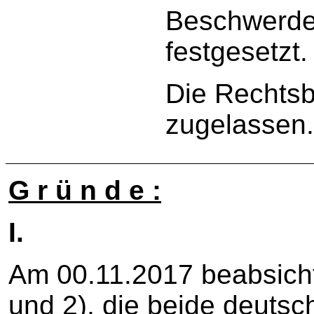
Beschwerdev
festgesetzt.
Die Rechtsb
zugelassen
G r ü n d e :
I.
Am 00.11.2017 beabsichti
und 2), die beide deutsc