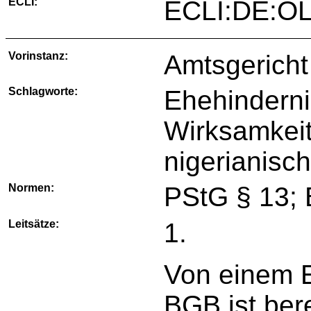
ECLI:
ECLI:DE:O
Vorinstanz:
Amtsgericht 
Schlagworte:
Ehehindern
Wirksamkeit
nigerianis
Normen:
PStG § 13;
Leitsätze:
1.
Von einem 
BGB ist ber