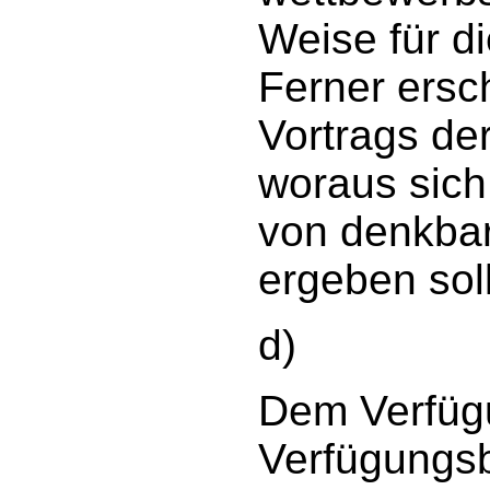
Weise für d
Ferner ersc
Vortrags de
woraus sich
von denkbar
ergeben soll
d)
Dem Verfügu
Verfügungsb