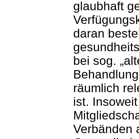
glaubhaft g
Verfügungsk
daran beste
gesundheit
bei sog. „al
Behandlung
räumlich rel
ist. Insowei
Mitgliedscha
Verbänden a