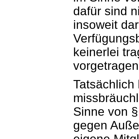
dafür sind n
insoweit da
Verfügungsb
keinerlei tr
vorgetragen
Tatsächlich
missbräuchl
Sinne von §
gegen Auße
eigene Mitg