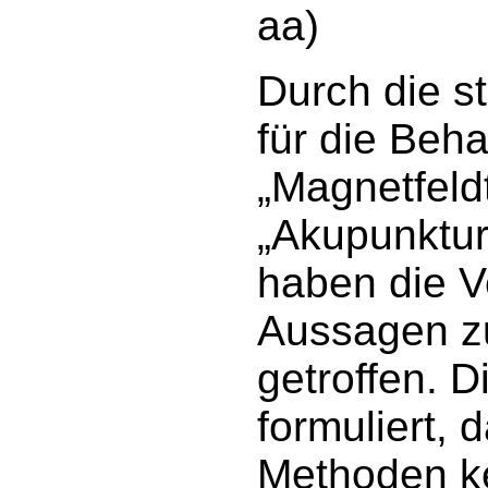
aa)
Durch die s
für die Be
„Magnetfeldt
„Akupunktur
haben die V
Aussagen z
getroffen. D
formuliert, 
Methoden ke