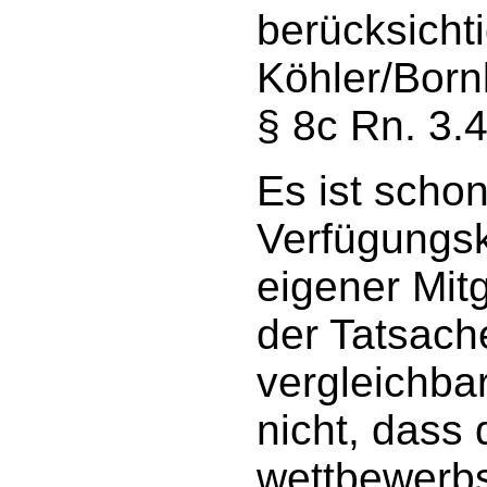
berücksicht
Köhler/Bor
§ 8c Rn. 3.4
Es ist schon
Verfügungs
eigener Mit
der Tatsach
vergleichba
nicht, dass 
wettbewerbs