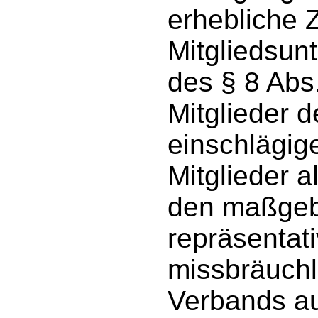
erhebliche 
Mitgliedsun
des § 8 Abs.
Mitglieder 
einschlägig
Mitglieder 
den maßgebl
repräsentati
missbräuch
Verbands a