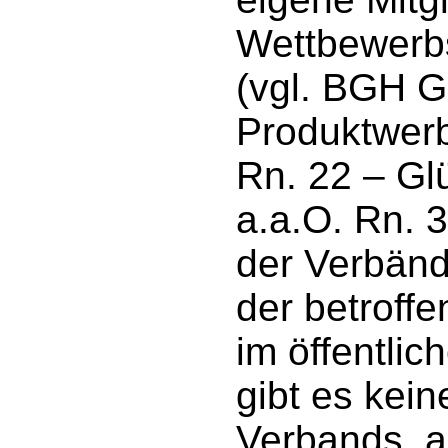
Wettbewerb
(vgl. BGH 
Produktwer
Rn. 22 – Gl
a.a.O. Rn. 
der Verbände
der betroff
im öffentlic
gibt es kein
Verbands, a