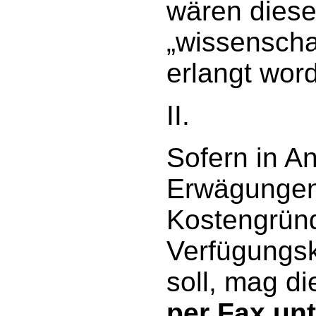
wären diese
„wissenscha
erlangt wor
II.
Sofern in A
Erwägungen
Kostengründ
Verfügungs
soll, mag 
per Fax unt