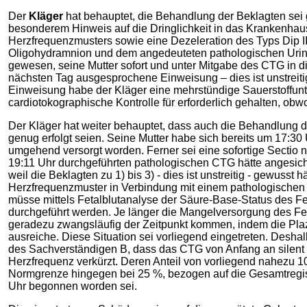
Der
Kläger
hat behauptet, die Behandlung der Beklagten sei 
besonderem Hinweis auf die Dringlichkeit in das Krankenhaus
Herzfrequenzmusters sowie eine Dezeleration des Typs Dip I
Oligohydramnion und dem angedeuteten pathologischen Urinst
gewesen, seine Mutter sofort und unter Mitgabe des CTG in di
nächsten Tag ausgesprochene Einweisung – dies ist unstreiti
Einweisung habe der Kläger eine mehrstündige Sauerstoffunte
cardiotokographische Kontrolle für erforderlich gehalten, obw
Der Kläger hat weiter behauptet, dass auch die Behandlung de
genug erfolgt seien. Seine Mutter habe sich bereits um 17:30 Uh
umgehend versorgt worden. Ferner sei eine sofortige Sectio 
19:11 Uhr durchgeführten pathologischen CTG hätte angesicht
weil die Beklagten zu 1) bis 3) - dies ist unstreitig - gewuss
Herzfrequenzmuster in Verbindung mit einem pathologischen D
müsse mittels Fetalblutanalyse der Säure-Base-Status des F
durchgeführt werden. Je länger die Mangelversorgung des F
geradezu zwangsläufig der Zeitpunkt kommen, indem die Plaz
ausreiche. Diese Situation sei vorliegend eingetreten. Des
des Sachverständigen B, dass das CTG von Anfang an silent ge
Herzfrequenz verkürzt. Deren Anteil von vorliegend nahezu 100
Normgrenze hingegen bei 25 %, bezogen auf die Gesamtregistr
Uhr begonnen worden sei.