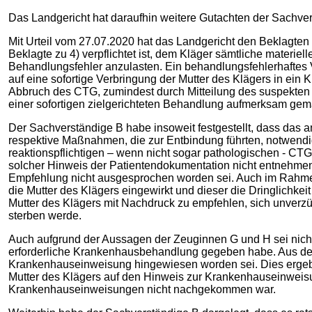
Das Landgericht hat daraufhin weitere Gutachten der Sachve
Mit Urteil vom 27.07.2020 hat das Landgericht den Beklagten z
Beklagte zu 4) verpflichtet ist, dem Kläger sämtliche materi
Behandlungsfehler anzulasten. Ein behandlungsfehlerhaftes V
auf eine sofortige Verbringung der Mutter des Klägers in ein
Abbruch des CTG, zumindest durch Mitteilung des suspekten 
einer sofortigen zielgerichteten Behandlung aufmerksam gem
Der Sachverständige B habe insoweit festgestellt, dass das 
respektive Maßnahmen, die zur Entbindung führten, notwendi
reaktionspflichtigen – wenn nicht sogar pathologischen - 
solcher Hinweis der Patientendokumentation nicht entnehmen
Empfehlung nicht ausgesprochen worden sei. Auch im Rahmen 
die Mutter des Klägers eingewirkt und dieser die Dringlichk
Mutter des Klägers mit Nachdruck zu empfehlen, sich unverzü
sterben werde.
Auch aufgrund der Aussagen der Zeuginnen G und H sei nicht 
erforderliche Krankenhausbehandlung gegeben habe. Aus der A
Krankenhauseinweisung hingewiesen worden sei. Dies ergebe 
Mutter des Klägers auf den Hinweis zur Krankenhauseinweisu
Krankenhauseinweisungen nicht nachgekommen war.