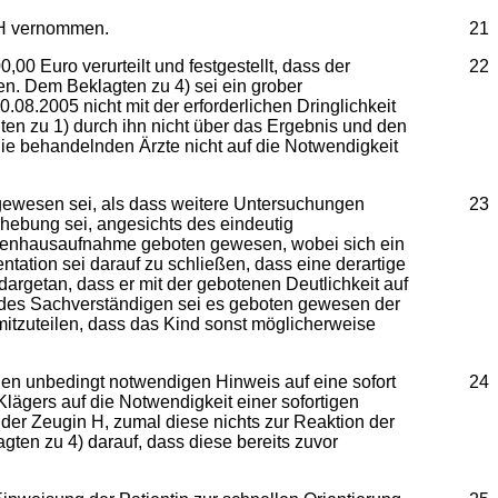
d H vernommen.
21
00 Euro verurteilt und festgestellt, dass der
22
en. Dem Beklagten zu 4) sei ein grober
8.2005 nicht mit der erforderlichen Dringlichkeit
ten zu 1) durch ihn nicht über das Ergebnis und den
e behandelnden Ärzte nicht auf die Notwendigkeit
 gewesen sei, als dass weitere Untersuchungen
23
hebung sei, angesichts des eindeutig
ankenhausaufnahme geboten gewesen, wobei sich ein
ation sei darauf zu schließen, dass eine derartige
rgetan, dass er mit der gebotenen Deutlichkeit auf
en des Sachverständigen sei es geboten gewesen der
mitzuteilen, dass das Kind sonst möglicherweise
den unbedingt notwendigen Hinweis auf eine sofort
24
ägers auf die Notwendigkeit einer sofortigen
er Zeugin H, zumal diese nichts zur Reaktion der
en zu 4) darauf, dass diese bereits zuvor