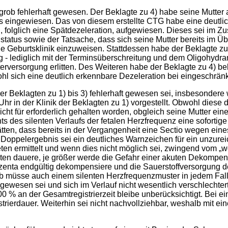
grob fehlerhaft gewesen. Der Beklagte zu 4) habe seine Mutter
 eingewiesen. Das von diesem erstellte CTG habe eine deutlich
I, folglich eine Spätdezeleration, aufgewiesen. Dieses sei i
atus sowie der Tatsache, dass sich seine Mutter bereits im Ü
e Geburtsklinik einzuweisen. Stattdessen habe der Beklagte zu 
g - lediglich mit der Terminsüberschreitung und dem Oligohydra
rversorgung erlitten. Des Weiteren habe der Beklagte zu 4) be
ohl sich eine deutlich erkennbare Dezeleration bei eingeschränk
r Beklagten zu 1) bis 3) fehlerhaft gewesen sei, insbesondere
r in der Klinik der Beklagten zu 1) vorgestellt. Obwohl diese die
nicht für erforderlich gehalten worden, obgleich seine Mutter 
s des silenten Verlaufs der fetalen Herzfrequenz eine soforti
t hätten, dass bereits in der Vergangenheit eine Sectio wegen ein
oppelergebnis sei ein deutliches Warnzeichen für ein unzureic
eten ermittelt und wenn dies nicht möglich sei, zwingend vom
eten dauere, je größer werde die Gefahr einer akuten Dekompe
enta endgültig dekompensiere und die Sauerstoffversorgung des
halb müsse auch einem silenten Herzfrequenzmuster in jedem Fa
wesen sei und sich im Verlauf nicht wesentlich verschlechtert
 % an der Gesamtregistrierzeit bleibe unberücksichtigt. Bei ein
ierdauer. Weiterhin sei nicht nachvollziehbar, weshalb mit ein