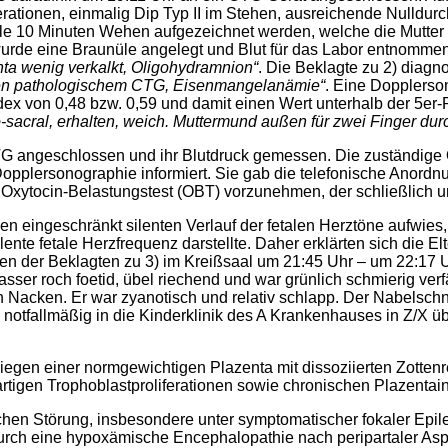
zelerationen, einmalig Dip Typ II im Stehen, ausreichende Null
lle 10 Minuten Wehen aufgezeichnet werden, welche die Mutter 
 wurde eine Braunüle angelegt und Blut für das Labor entnomme
ta wenig verkalkt, Oligohydramnion“
. Die Beklagte zu 2) diagno
en pathologischem CTG, Eisenmangelanämie“
. Eine Dopplerso
ndex von 0,48 bzw. 0,59 und damit einen Wert unterhalb der 5er-
o-sacral, erhalten, weich. Muttermund außen für zwei Finger dur
G angeschlossen und ihr Blutdruck gemessen. Die zuständige Ob
pplersonographie informiert. Sie gab die telefonische Anordnun
 Oxytocin-Belastungstest (OBT) vorzunehmen, der schließlich 
en eingeschränkt silenten Verlauf der fetalen Herztöne aufwies,
lente fetale Herzfrequenz darstellte. Daher erklärten sich die 
ffen der Beklagten zu 3) im Kreißsaal um 21:45 Uhr – um 22:17
er roch foetid, übel riechend und war grünlich schmierig verfä
Nacken. Er war zyanotisch und relativ schlapp. Der Nabelschnu
d notfallmäßig in die Kinderklinik des A Krankenhauses in Z/X
egen einer normgewichtigen Plazenta mit dissoziierten Zottenr
rtigen Trophoblastproliferationen sowie chronischen Plazenta
lichen Störung, insbesondere unter symptomatischer fokaler Epi
urch eine hypoxämische Encephalopathie nach peripartaler Asp