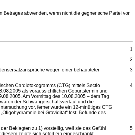
ren Betrages abwenden, wenn nicht die gegnerische Partei vor
1
2
densersatzansprüche wegen einer behaupteten
3
gischen Cardiotokogramms (CTG) mittels Sectio
4
08.08.2005 als voraussichtlichen Geburtstermin und
9.08.2005. Am Vormittag des 10.08.2005 – dem Tag
) waren der Schwangerschaftsverlauf und die
untersuchung vor, ferner wurde ein 12-minütiges CTG
„Oligohydramnie bei Gravidität“ fest. Befunde des
er Beklagten zu 1) vorstellig, weil sie das Gefühl
5
iesem zeigte sich sofort ein eingeschränkt