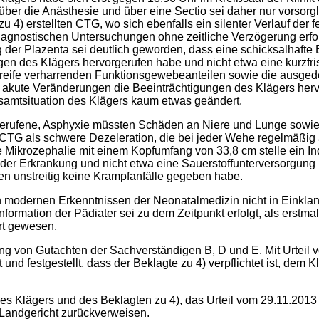
er die Anästhesie und über eine Sectio sei daher nur vorsorgli
4) erstellten CTG, wo sich ebenfalls ein silenter Verlauf der f
diagnostischen Untersuchungen ohne zeitliche Verzögerung erf
ng der Plazenta sei deutlich geworden, dass eine schicksalhaf
gen des Klägers hervorgerufen habe und nicht etwa eine kurzf
Unreife verharrenden Funktionsgewebeanteilen sowie die ausged
ht akute Veränderungen die Beeinträchtigungen des Klägers her
esamtsituation des Klägers kaum etwas geändert.
rgerufene, Asphyxie müssten Schäden an Niere und Lunge sowie 
CTG als schwere Dezeleration, die bei jeder Wehe regelmäßig a
krozephalie mit einem Kopfumfang von 33,8 cm stelle ein Indi
t der Erkrankung und nicht etwa eine Sauerstoffunterversorgung 
hen unstreitig keine Krampfanfälle gegeben habe.
den modernen Erkenntnissen der Neonatalmedizin nicht in Einkl
ormation der Pädiater sei zu dem Zeitpunkt erfolgt, als erstmal
ert gewesen.
g von Gutachten der Sachverständigen B, D und E. Mit Urteil v
und festgestellt, dass der Beklagte zu 4) verpflichtet ist, dem
des Klägers und des Beklagten zu 4), das Urteil vom 29.11.2013
Landgericht zurückverweisen.