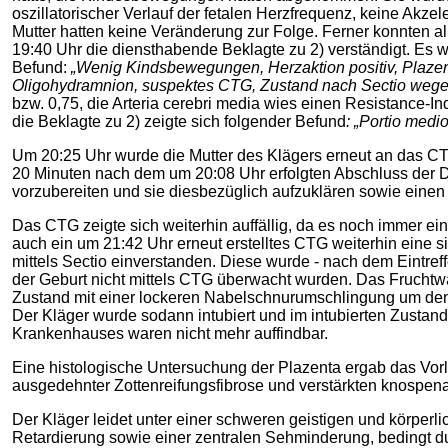
oszillatorischer Verlauf der fetalen Herzfrequenz, keine Ak
Mutter hatten keine Veränderung zur Folge. Ferner konnten a
19:40 Uhr die diensthabende Beklagte zu 2) verständigt. Es
Befund:
„Wenig Kindsbewegungen, Herzaktion positiv, Plazen
Oligohydramnion, suspektes CTG, Zustand nach Sectio weg
bzw. 0,75, die Arteria cerebri media wies einen Resistance-I
die Beklagte zu 2) zeigte sich folgender Befund
: „Portio medi
Um 20:25 Uhr wurde die Mutter des Klägers erneut an das CT
20 Minuten nach dem um 20:08 Uhr erfolgten Abschluss der Do
vorzubereiten und sie diesbezüglich aufzuklären sowie einen
Das CTG zeigte sich weiterhin auffällig, da es noch immer ein
auch ein um 21:42 Uhr erneut erstelltes CTG weiterhin eine si
mittels Sectio einverstanden. Diese wurde - nach dem Eintre
der Geburt nicht mittels CTG überwacht wurden. Das Fruchtwass
Zustand mit einer lockeren Nabelschnurumschlingung um den 
Der Kläger wurde sodann intubiert und im intubierten Zustan
Krankenhauses waren nicht mehr auffindbar.
Eine histologische Untersuchung der Plazenta ergab das Vorli
ausgedehnter Zottenreifungsfibrose und verstärkten knospena
Der Kläger leidet unter einer schweren geistigen und körper
Retardierung sowie einer zentralen Sehminderung, bedingt d