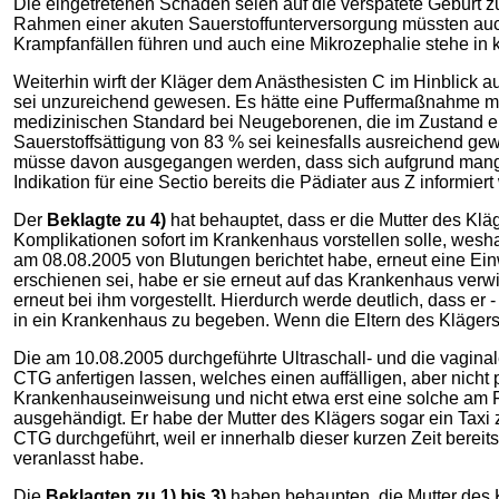
Die eingetretenen Schäden seien auf die verspätete Geburt z
Rahmen einer akuten Sauerstoffunterversorgung müssten auc
Krampfanfällen führen und auch eine Mikrozephalie stehe in
Weiterhin wirft der Kläger dem Anästhesisten C im Hinblick a
sei unzureichend gewesen. Es hätte eine Puffermaßnahme mi
medizinischen Standard bei Neugeborenen, die im Zustand ei
Sauerstoffsättigung von 83 % sei keinesfalls ausreichend g
müsse davon ausgegangen werden, dass sich aufgrund mangeln
Indikation für eine Sectio bereits die Pädiater aus Z informie
Der
Beklagte zu 4)
hat behauptet, dass er die Mutter des Kl
Komplikationen sofort im Krankenhaus vorstellen solle, wesha
am 08.08.2005 von Blutungen berichtet habe, erneut eine Ein
erschienen sei, habe er sie erneut auf das Krankenhaus verw
erneut bei ihm vorgestellt. Hierdurch werde deutlich, dass er
in ein Krankenhaus zu begeben. Wenn die Eltern des Klägers 
Die am 10.08.2005 durchgeführte Ultraschall- und die vagina
CTG anfertigen lassen, welches einen auffälligen, aber nicht 
Krankenhauseinweisung und nicht etwa erst eine solche am Fol
ausgehändigt. Er habe der Mutter des Klägers sogar ein Taxi
CTG durchgeführt, weil er innerhalb dieser kurzen Zeit bere
veranlasst habe.
Die
Beklagten zu 1) bis 3)
haben behaupten, die Mutter des K