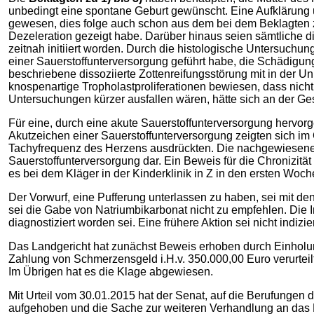
unbedingt eine spontane Geburt gewünscht. Eine Aufklärung üb
gewesen, dies folge auch schon aus dem bei dem Beklagten zu 
Dezeleration gezeigt habe. Darüber hinaus seien sämtliche 
zeitnah initiiert worden. Durch die histologische Untersuchu
einer Sauerstoffunterversorgung geführt habe, die Schädigun
beschriebene dissoziierte Zottenreifungsstörung mit in der 
knospenartige Tropholastproliferationen bewiesen, dass nic
Untersuchungen kürzer ausfallen wären, hätte sich an der G
Für eine, durch eine akute Sauerstoffunterversorgung hervo
Akutzeichen einer Sauerstoffunterversorgung zeigten sich im 
Tachyfrequenz des Herzens ausdrückten. Die nachgewiesene Mi
Sauerstoffunterversorgung dar. Ein Beweis für die Chronizitä
es bei dem Kläger in der Kinderklinik in Z in den ersten Woc
Der Vorwurf, eine Pufferung unterlassen zu haben, sei mit 
sei die Gabe von Natriumbikarbonat nicht zu empfehlen. Die Inf
diagnostiziert worden sei. Eine frühere Aktion sei nicht indizi
Das Landgericht hat zunächst Beweis erhoben durch Einholun
Zahlung von Schmerzensgeld i.H.v. 350.000,00 Euro verurteilt 
Im Übrigen hat es die Klage abgewiesen.
Mit Urteil vom 30.01.2015 hat der Senat, auf die Berufungen 
aufgehoben und die Sache zur weiteren Verhandlung an das 