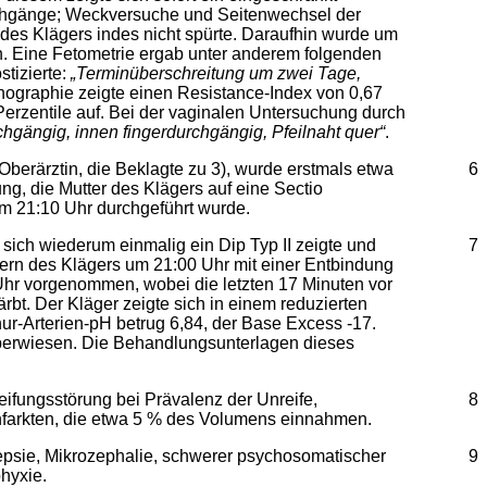
durchgänge; Weckversuche und Seitenwechsel der
des Klägers indes nicht spürte. Daraufhin wurde um
n. Eine Fetometrie ergab unter anderem folgenden
stizierte:
„Terminüberschreitung um zwei Tage,
nographie zeigte einen Resistance-Index von 0,67
Perzentile auf. Bei der vaginalen Untersuchung durch
chgängig, innen fingerdurchgängig, Pfeilnaht quer“
.
erärztin, die Beklagte zu 3), wurde erstmals etwa
6
g, die Mutter des Klägers auf eine Sectio
um 21:10 Uhr durchgeführt wurde.
 sich wiederum einmalig ein Dip Typ II zeigte und
7
Eltern des Klägers um 21:00 Uhr mit einer Entbindung
 Uhr vorgenommen, wobei die letzten 17 Minuten vor
rbt. Der Kläger zeigte sich in einem reduzierten
r-Arterien-pH betrug 6,84, der Base Excess -17.
 überwiesen. Die Behandlungsunterlagen dieses
eifungsstörung bei Prävalenz der Unreife,
8
infarkten, die etwa 5 % des Volumens einnahmen.
lepsie, Mikrozephalie, schwerer psychosomatischer
9
hyxie.