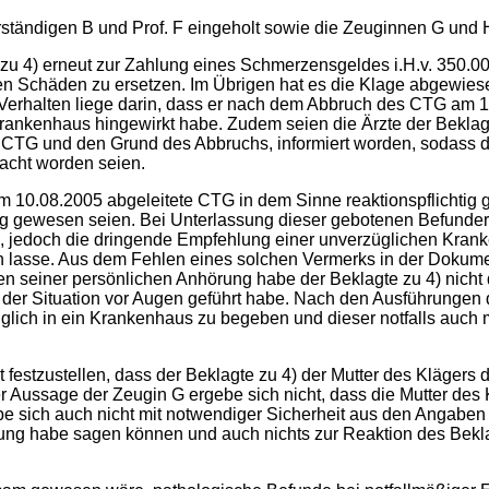
rständigen B und Prof. F eingeholt sowie die Zeuginnen G un
u 4) erneut zur Zahlung eines Schmerzensgeldes i.H.v. 350.000,
ellen Schäden zu ersetzen. Im Übrigen hat es die Klage abgewies
erhalten liege darin, dass er nach dem Abbruch des CTG am 10.0
 Krankenhaus hingewirkt habe. Zudem seien die Ärzte der Beklag
CTG und den Grund des Abbruchs, informiert worden, sodass di
acht worden seien.
am 10.08.2005 abgeleitete CTG in dem Sinne reaktionspflichtig
g gewesen seien. Bei Unterlassung dieser gebotenen Befunder
CTG, jedoch die dringende Empfehlung einer unverzüglichen Kr
 lasse. Aus dem Fehlen eines solchen Vermerks in der Dokument
seiner persönlichen Anhörung habe der Beklagte zu 4) nicht da
eit der Situation vor Augen geführt habe. Nach den Ausführung
glich in ein Krankenhaus zu begeben und dieser notfalls auch 
festzustellen, dass der Beklagte zu 4) der Mutter des Klägers 
ussage der Zeugin G ergebe sich nicht, dass die Mutter des Kl
sich auch nicht mit notwendiger Sicherheit aus den Angaben d
ng habe sagen können und auch nichts zur Reaktion des Beklagt