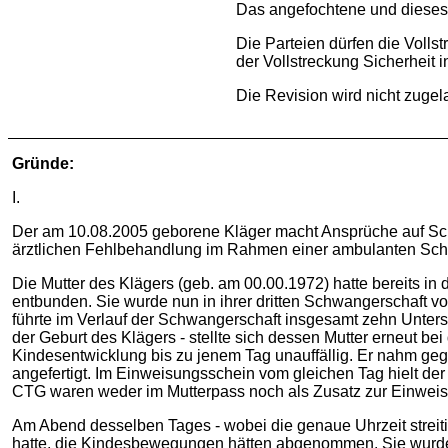
Das angefochtene und dieses Ur
Die Parteien dürfen die Volls
der Vollstreckung Sicherheit i
Die Revision wird nicht zugel
Gründe:
I.
Der am 10.08.2005 geborene Kläger macht Ansprüche auf S
ärztlichen Fehlbehandlung im Rahmen einer ambulanten Sch
Die Mutter des Klägers (geb. am 00.00.1972) hatte bereits 
entbunden. Sie wurde nun in ihrer dritten Schwangerschaft vo
führte im Verlauf der Schwangerschaft insgesamt zehn Unte
der Geburt des Klägers - stellte sich dessen Mutter erneut 
Kindesentwicklung bis zu jenem Tag unauffällig. Er nahm geg
angefertigt. Im Einweisungsschein vom gleichen Tag hielt der
CTG waren weder im Mutterpass noch als Zusatz zur Einweis
Am Abend desselben Tages - wobei die genaue Uhrzeit streitig 
hatte, die Kindesbewegungen hätten abgenommen. Sie wurde d