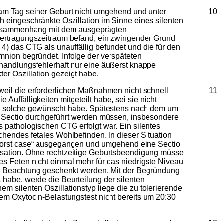
 am Tag seiner Geburt nicht umgehend und unter
10
 eingeschränkte Oszillation im Sinne eines silenten
m Zusammenhang mit dem ausgeprägten
bertragungszeitraum befand, ein zwingender Grund
4) das CTG als unauffällig befundet und die für den
mnion begründet. Infolge der verspäteten
handlungsfehlerhaft nur eine äußerst knappe
ter Oszillation gezeigt habe.
 weil die erforderlichen Maßnahmen nicht schnell
11
 Auffälligkeiten mitgeteilt habe, sei sie nicht
eine solche gewünscht habe. Spätestens nach dem um
ge Sectio durchgeführt werden müssen, insbesondere
es pathologischen CTG erfolgt war. Ein silentes
hendes fetales Wohlbefinden. In dieser Situation
 „worst case“ ausgegangen und umgehend eine Sectio
nsation. Ohne rechtzeitige Geburtsbeendigung müsse
 Feten nicht einmal mehr für das niedrigste Niveau
ll Beachtung geschenkt werden. Mit der Begründung
 habe, werde die Beurteilung der silenten
em silenten Oszillationstyp liege die zu tolerierende
em Oxytocin-Belastungstest nicht bereits um 20:30