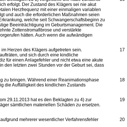
ch erfolgt. Der Zustand des Klägers sei nie akut
etalen Herzfrequenz mit einer einmaligen variablen
olgt und auch die erforderlichen Maßnahmen seien
te Erkrankung, welche seit Schwangerschaftsbeginn zu
ristige Beeinträchtigung im Geburtsmanagement. Die
ehnte Zottenstromafibrose und verstärkte
vorgerufen hätten. Auch wenn die aufwändigen
im Herzen des Klägers aufgetreten sein.
17
ufträten, und sich durch eine kindliche
z für einen Anlagefehler und nicht etwa eine akute
in den letzten zwei Stunden vor der Geburt sei, dass
ang zu bringen. Während einer Reanimationsphase
18
ig die Auffälligkeit des kindlichen Zustands
om 29.11.2013 hat es den Beklagten zu 4) zur
19
 Kläger sämtlichen materiellen Schäden zu ersetzen.
 aufgrund mehrerer wesentlicher Verfahrensfehler
20