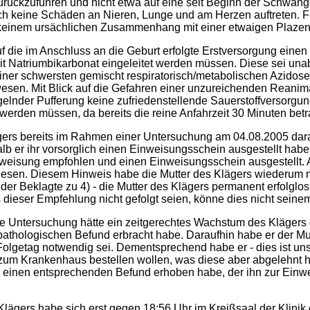
urückzuführen und nicht etwa auf eine seit Beginn der Schwang
h keine Schäden an Nieren, Lunge und am Herzen auftreten. Fe
 keinem ursächlichen Zusammenhang mit einer etwaigen Plazent
uf die im Anschluss an die Geburt erfolgte Erstversorgung eine
t Natriumbikarbonat eingeleitet werden müssen. Diese sei un
ner schwersten gemischt respiratorisch/metabolischen Azidose
ewesen. Mit Blick auf die Gefahren einer unzureichenden Rean
der Pufferung keine zufriedenstellende Sauerstoffversorgung 
rt werden müssen, da bereits die reine Anfahrzeit 30 Minuten bet
ägers bereits im Rahmen einer Untersuchung am 04.08.2005 dar
lb er ihr vorsorglich einen Einweisungsschein ausgestellt habe.
weisung empfohlen und einen Einweisungsschein ausgestellt. Au
iesen. Diesem Hinweis habe die Mutter des Klägers wiederum ni
 - der Beklagte zu 4) - die Mutter des Klägers permanent erfolg
dieser Empfehlung nicht gefolgt seien, könne dies nicht seine
le Untersuchung hätte ein zeitgerechtes Wachstum des Klägers g
pathologischen Befund erbracht habe. Daraufhin habe er der Mutt
getag notwendig sei. Dementsprechend habe er - dies ist unstr
 zum Krankenhaus bestellen wollen, was diese aber abgelehnt hä
its einen entsprechenden Befund erhoben habe, der ihn zur Ein
lägers habe sich erst gegen 18:56 Uhr im Kreißsaal der Klinik d