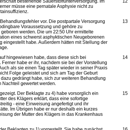
erschaft bestehende Sauerstoffunterversorgung. Im
12
rner müsse eine pernatale Asphyxie nicht zu
ainsuffizienz.
n Behandlungsfehler vor. Die postpartale Versorgung
13
abdingbare Voraussetzung und gehöre zu
 geboren werden. Die um 22:50 Uhr ermittelte
imation eines schwerst asphyktischen Neugeborenen
eingestellt habe. Außerdem hätten mit Stellung der
rage.
auf hingewiesen habe, dass diese sich bei
14
 Ferner habe er ihr, nachdem sie bei der Vorstellung
ch als sie einen Tag später wieder in seiner Praxis
cht Folge geleistet und sich am Tag der Geburt
los dazu gedrängt habe, sich zur weiteren Behandlung
m Nachteil gewertet werden.
ezeigt. Der Beklagte zu 4) habe vorsorglich ein
15
er des Klägers erklärt, dass eine sofortige
eitig - eine Einweisung angefertigt und ihr
tte. Im Übrigen habe er nur deshalb ein kurzes
weisung der Mutter des Klägers in das Krankenhaus
er Beklagten zu 1) vorgestellt. Sie habe zunächst
16