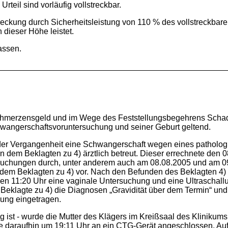
teil sind vorläufig vollstreckbar.
treckung durch Sicherheitsleistung von 110 % des vollstreckba
n dieser Höhe leistet.
assen.
chmerzensgeld und im Wege des Feststellungsbegehrens Scha
wangerschaftsvoruntersuchung und seiner Geburt geltend.
in der Vergangenheit eine Schwangerschaft wegen eines patholo
n dem Beklagten zu 4) ärztlich betreut. Dieser errechnete den 
rsuchungen durch, unter anderem auch am 08.08.2005 und am 0
bei dem Beklagten zu 4) vor. Nach den Befunden des Beklagten 4
en 11:20 Uhr eine vaginale Untersuchung und eine Ultraschall
 Beklagte zu 4) die Diagnosen „Gravidität über dem Termin“ und 
ung eingetragen.
ist - wurde die Mutter des Klägers im Kreißsaal des Klinikums d
araufhin um 19:11 Uhr an ein CTG-Gerät angeschlossen. Auf d