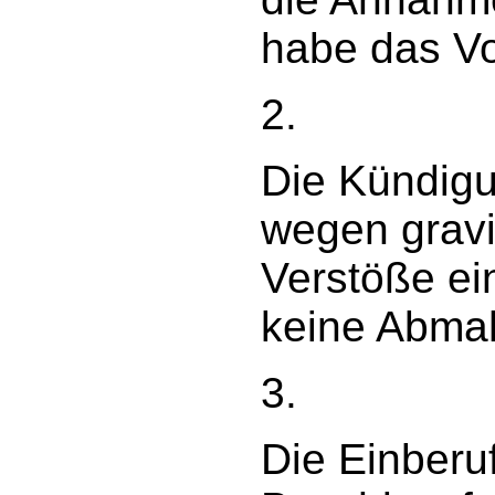
habe das Vo
2.
Die Kündig
wegen grav
Verstöße ei
keine Abma
3.
Die Einberuf