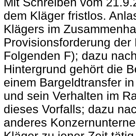
Mit Schreiben vom 21.9.
dem Kläger fristlos. Anl
Klägers im Zusammenhan
Provisionsforderung de
Folgenden F); dazu nach
Hintergrund gehört die B
einem Bargeldtransfer i
und sein Verhalten im R
dieses Vorfalls; dazu na
anderes Konzernunterne
Kläger zu jener Zeit täti