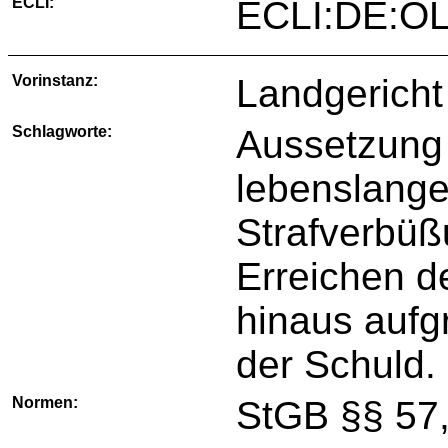
ECLI:
ECLI:DE:O
Vorinstanz:
Landgericht
Schlagworte:
Aussetzung 
lebenslangen
Strafverbüß
Erreichen d
hinaus auf
der Schuld.
Normen:
StGB §§ 57