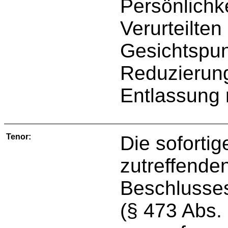
Persönlichk
Verurteilten
Gesichtspun
Reduzierun
Entlassung 
Tenor:
Die soforti
zutreffende
Beschlusses
(§ 473 Abs.