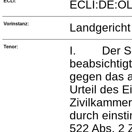
ECLI:
ECLI:DE:O
Vorinstanz:
Landgericht
Tenor:
I. Der Sena
beabsichtig
gegen das 
Urteil des E
Zivilkammer
durch eins
522 Abs. 2 Z